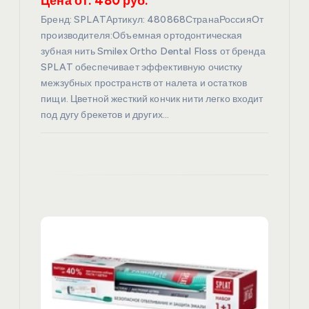
Цена от: 480 руб.
я
Бренд: SPLATАртикул: 480868СтранаРоссияОт
производителя:Объемная ортодонтическая
зубная нить Smilex Ortho Dental Floss от бренда
м
SPLAT обеспечивает эффективную очистку
межзубных пространств от налета и остатков
пищи. Цветной жесткий кончик нити легко входит
под дугу брекетов и других…