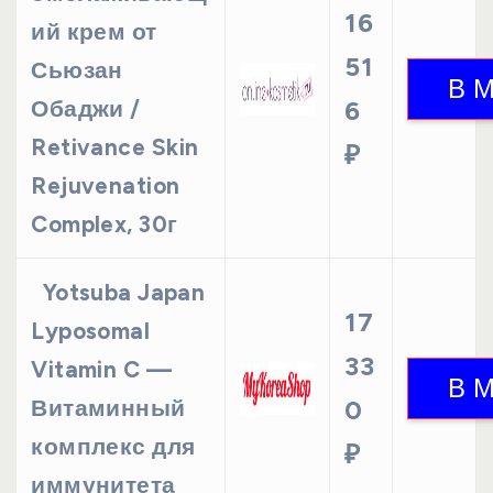
16
ий крем от
51
Сьюзан
Обаджи /
6
Retivance Skin
₽
Rejuvenation
Complex, 30г
Yotsuba Japan
17
Lyposomal
33
Vitamin C —
Витаминный
0
комплекс для
₽
иммунитета