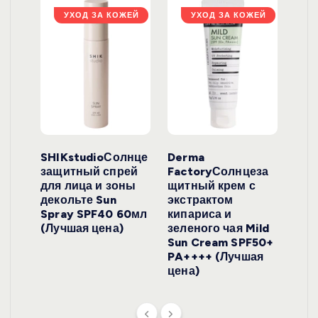
ЖЕЙ
УХОД ЗА КОЖЕЙ
УХОД ЗА КОЖЕЙ
ло
SHIKstudioСолнце
Derma
Ara
локо
защитный спрей
FactoryСолнцеза
ног
для лица и зоны
щитный крем с
пуд
y
декольте Sun
экстрактом
Prof
onut
Spray SPF40 60мл
кипариса и
Cre
ена)
(Лучшая цена)
зеленого чая Mild
(Лу
Sun Cream SPF50+
PA++++ (Лучшая
цена)