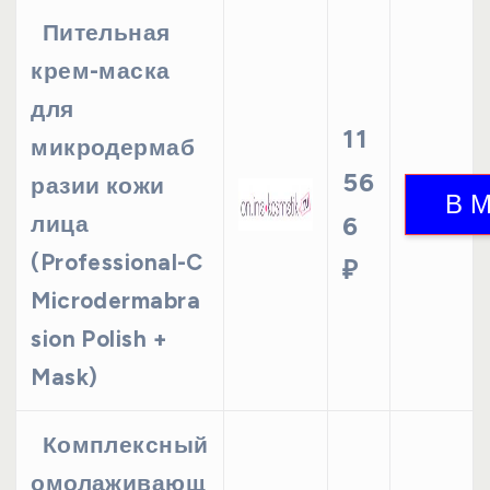
Пительная
крем-маска
для
11
микродермаб
56
разии кожи
лица
6
(Professional-C
₽
Microdermabra
sion Polish +
Mask)
Комплексный
омолаживающ