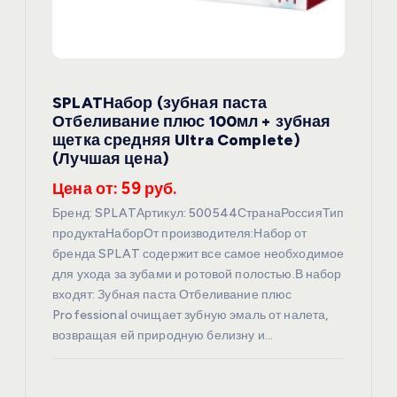
SPLATНабор (зубная паста
Отбеливание плюс 100мл + зубная
щетка средняя Ultra Complete)
(Лучшая цена)
Цена от: 59 руб.
Бренд: SPLATАртикул: 500544СтранаРоссияТип
продуктаНаборОт производителя:Набор от
бренда SPLAT содержит все самое необходимое
для ухода за зубами и ротовой полостью.В набор
входят: Зубная паста Отбеливание плюс
Professional очищает зубную эмаль от налета,
возвращая ей природную белизну и…