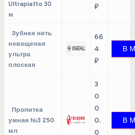
Ultrapiatto 30
₽
м
Зубная нить
66
невощеная
4
ультра
₽
плоская
3
0
0
Пропитка
0.
умная №3 250
мл
0