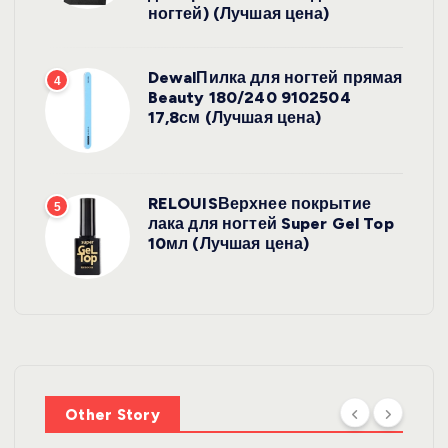
ногтей) (Лучшая цена)
DewalПилка для ногтей прямая
4
Beauty 180/240 9102504
17,8см (Лучшая цена)
RELOUISВерхнее покрытие
5
лака для ногтей Super Gel Top
10мл (Лучшая цена)
УХОД ЗА
ВОЛОСАМИ
WelcosШа
мпунь для
УХОД ЗА
ВОЛОСАМИ
волос
Other Story
против
DewalЩетк