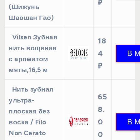
₽
(Шижунь
Шаошан Гао)
Vilsen Зубная
18
нить вощеная
4
с ароматом
₽
мяты,16,5 м
Нить зубная
65
ультра-
8.
плоская без
0
воска / Filo
Non Cerato
0