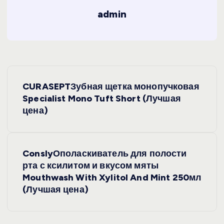
admin
Н
CURASEPTЗубная щетка монопучковая
а
Specialist Mono Tuft Short (Лучшая
цена)
в
и
ConslyОполаскиватель для полости
рта с ксилитом и вкусом мяты
г
Mouthwash With Xylitol And Mint 250мл
(Лучшая цена)
а