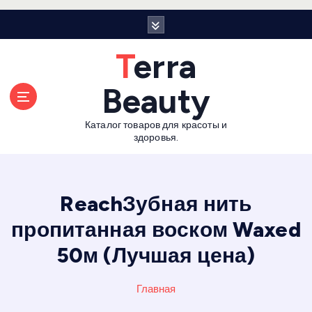
П
е
р
Terra
е
й
Beauty
т
и
Каталог товаров для красоты и
к
здоровья.
с
о
д
е
ReachЗубная нить
р
пропитанная воском Waxed
ж
а
50м (Лучшая цена)
н
и
Главная
ю