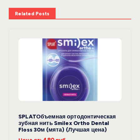
ц
и
Related Posts
я
п
о
з
а
п
SPLATОбъемная ортодонтическая
и
зубная нить Smilex Ortho Dental
Floss 30м (мята) (Лучшая цена)
с