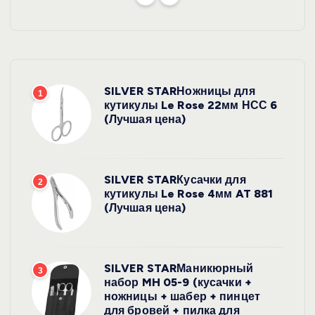
SILVER STARНожницы для
1
кутикулы Le Rose 22мм НСС 6
(Лучшая цена)
SILVER STARКусачки для
2
кутикулы Le Rose 4мм AT 881
(Лучшая цена)
SILVER STARМаникюрный
3
набор MH 05-9 (кусачки +
ножницы + шабер + пинцет
для бровей + пилка для