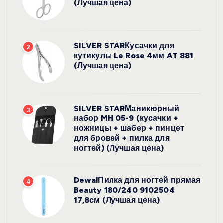
(Лучшая цена)
SILVER STARКусачки для
2
кутикулы Le Rose 4мм AT 881
(Лучшая цена)
SILVER STARМаникюрный
3
набор MH 05-9 (кусачки +
ножницы + шабер + пинцет
для бровей + пилка для
ногтей) (Лучшая цена)
DewalПилка для ногтей прямая
4
Beauty 180/240 9102504
17,8см (Лучшая цена)