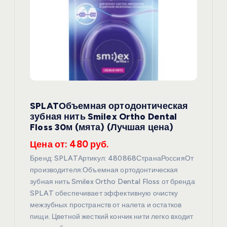
п
о
з
а
SPLATОбъемная ортодонтическая
п
зубная нить Smilex Ortho Dental
Floss 30м (мята) (Лучшая цена)
и
Цена от: 480 руб.
с
Бренд: SPLATАртикул: 480868СтранаРоссияОт
производителя:Объемная ортодонтическая
я
зубная нить Smilex Ortho Dental Floss от бренда
SPLAT обеспечивает эффективную очистку
межзубных пространств от налета и остатков
м
пищи. Цветной жесткий кончик нити легко входит