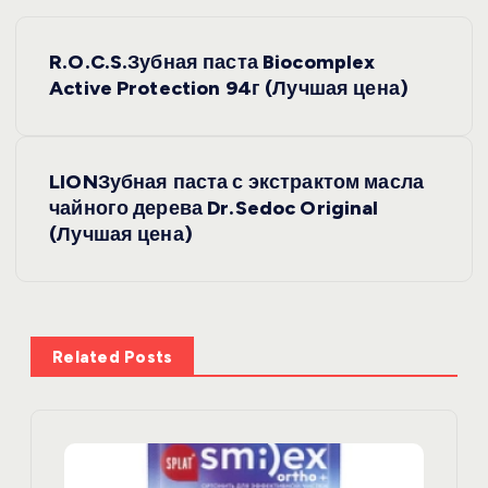
Н
R.O.C.S.Зубная паста Biocomplex
а
Active Protection 94г (Лучшая цена)
в
LIONЗубная паста с экстрактом масла
и
чайного дерева Dr.Sedoc Original
(Лучшая цена)
г
а
ц
Related Posts
и
я