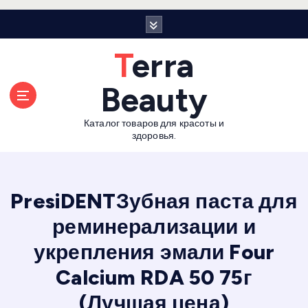
П
е
р
Terra
е
й
Beauty
т
и
Каталог товаров для красоты и
к
здоровья.
с
о
д
е
PresiDENTЗубная паста для
р
реминерализации и
ж
а
укрепления эмали Four
н
и
Calcium RDA 50 75г
ю
(Лучшая цена)