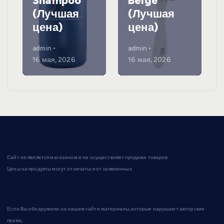
Shampoo
Beige
(Лучшая
(Лучшая
цена)
цена)
admin
admin
16 мая, 2026
16 мая, 2026
Сайт не является магазином и не осуществляет продажи товаров.
Цены на продукты могут отличаться от заявленных.
Если Вы обнаружили на нашем сайте материалы, которые нарушают авторские
права,