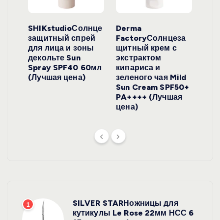
ло
SHIKstudioСолнце
Derma
Ara
локо
защитный спрей
FactoryСолнцеза
ног
для лица и зоны
щитный крем с
пуд
y
декольте Sun
экстрактом
Prof
onut
Spray SPF40 60мл
кипариса и
Cre
ена)
(Лучшая цена)
зеленого чая Mild
(Лу
Sun Cream SPF50+
PA++++ (Лучшая
цена)
SILVER STARНожницы для
1
кутикулы Le Rose 22мм НСС 6