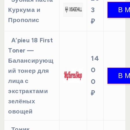
3
Куркума и
Прополис
₽
A’pieu 18 First
Toner —
14
Балансирующ
0
ий тонер для
лица с
0
экстрактами
₽
зелёных
овощей
Тоник