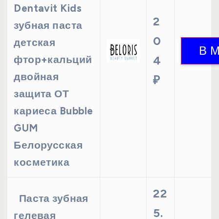
Dentavit Kids
2
зубная паста
0
детская
фтор+кальций
4
двойная
₽
защита ОТ
кариеса Bubble
GUM
Белорусская
косметика
22
Паста зубная
5.
гелевая