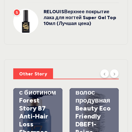
RELOUISВерхнее покрытие
5
лака для ногтей Super Gel Top
10мл (Лучшая цена)
УХОД ЗА
ВОЛОСАМИ
WelcosШа
мпунь для
УХОД ЗА
ВОЛОСАМИ
волос
Other Story
против
DewalЩетк
выпадения
а для
с биотином
волос
Forest
продувная
Story B7
Beauty Eco
Anti-Hair
Friendly
Loss
DBEF1-