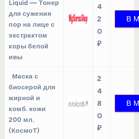
Liquid — Тонер
4
для сужения
2
пор на лице с
0
экстрактом
₽
коры белой
ивы
Маска с
2
биосерой для
4
жирной и
8
комб. кожи
0
200 мл.
₽
(КосмоТ)