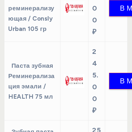
0
реминерализу
ющая / Consly
0
Urban 105 гр
₽
2
4
Паста зубная
5.
Реминерализа
ция эмали /
0
HEALTH 75 мл
0
₽
25
Зубная паста