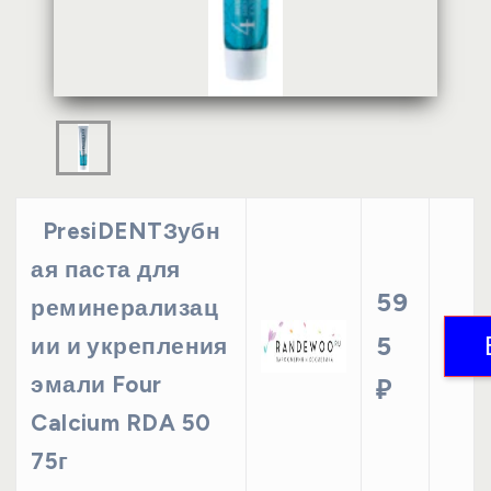
PresiDENTЗубн
ая паста для
59
реминерализац
5
ии и укрепления
эмали Four
₽
Calcium RDA 50
75г