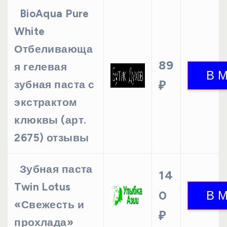
BioAqua Pure
White
Отбеливающа
89
я гелевая
зубная паста с
₽
экстрактом
клюквы (арт.
2675) отзывы
Зубная паста
14
Twin Lotus
0
«Свежесть и
₽
прохлада»