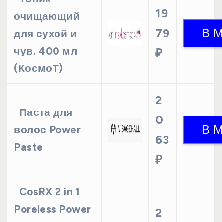
19
очищающий
79
для сухой и
чув. 400 мл
₽
(КосмоТ)
2
Паста для
0
волос Power
63
Paste
₽
CosRX 2 in 1
Poreless Power
2