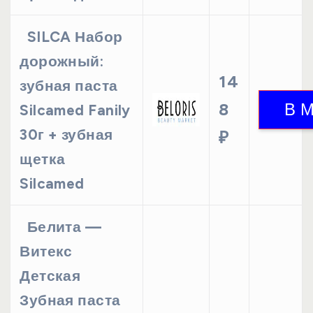
SILCA Набор
дорожный:
14
зубная паста
8
Silcamed Fanily
30г + зубная
₽
щетка
Silcamed
Белита —
Витекс
Детская
Зубная паста