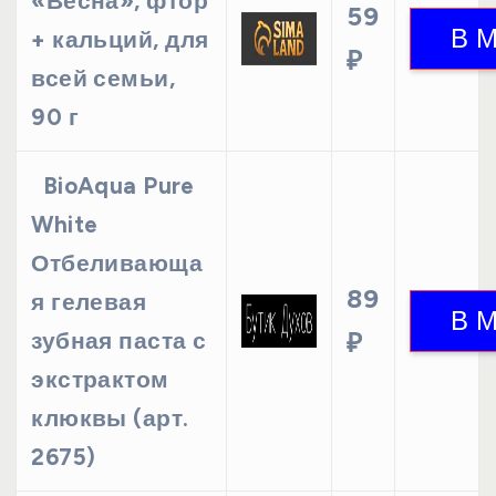
«Весна», фтор
59
+ кальций, для
₽
всей семьи,
90 г
BioAqua Pure
White
Отбеливающа
89
я гелевая
зубная паста с
₽
экстрактом
клюквы (арт.
2675)