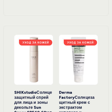
ЖЕЙ
УХОД ЗА КОЖЕЙ
УХОД ЗА КОЖЕЙ
ло
SHIKstudioСолнце
Derma
Ara
локо
защитный спрей
FactoryСолнцеза
ног
для лица и зоны
щитный крем с
пуд
y
декольте Sun
экстрактом
Prof