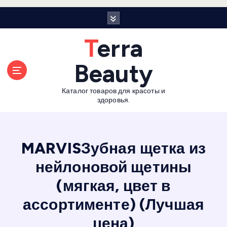
П
е
р
Terra
е
й
Beauty
т
и
Каталог товаров для красоты и
к
здоровья.
с
о
д
е
MARVISЗубная щетка из
р
нейлоновой щетины
ж
а
(мягкая, цвет в
н
и
ассортименте) (Лучшая
ю
цена)