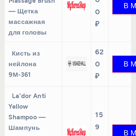
Massage Brush
— Щетка
0
массажная
₽
для головы
62
Кисть из
0
нейлона
9М-361
₽
La’dor Anti
Yellow
15
Shampoo —
9
Шампунь