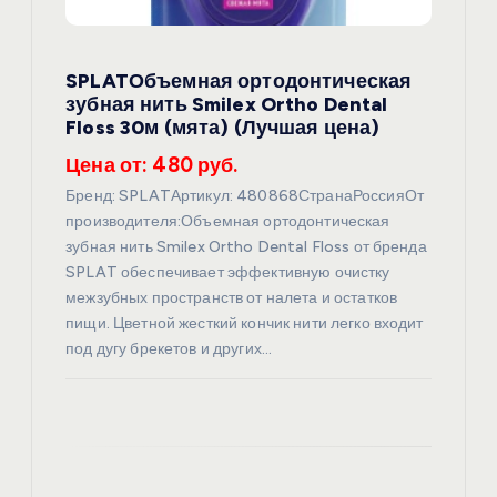
а
SPLATОбъемная ортодонтическая
п
зубная нить Smilex Ortho Dental
Floss 30м (мята) (Лучшая цена)
и
Цена от: 480 руб.
с
Бренд: SPLATАртикул: 480868СтранаРоссияОт
производителя:Объемная ортодонтическая
я
зубная нить Smilex Ortho Dental Floss от бренда
SPLAT обеспечивает эффективную очистку
межзубных пространств от налета и остатков
м
пищи. Цветной жесткий кончик нити легко входит
под дугу брекетов и других…