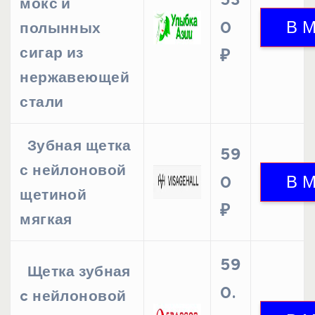
мокс и
0
полынных
сигар из
₽
нержавеющей
стали
Зубная щетка
59
с нейлоновой
0
щетиной
₽
мягкая
59
Щетка зубная
0.
c нейлоновой