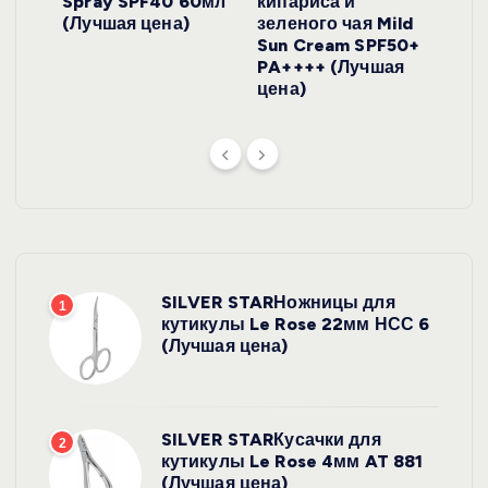
onut
Spray SPF40 60мл
кипариса и
Cre
ена)
(Лучшая цена)
зеленого чая Mild
(Лу
Sun Cream SPF50+
PA++++ (Лучшая
цена)
SILVER STARНожницы для
1
кутикулы Le Rose 22мм НСС 6
(Лучшая цена)
SILVER STARКусачки для
2
кутикулы Le Rose 4мм AT 881
(Лучшая цена)