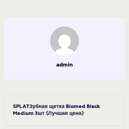
admin
Н
SPLATЗубная щетка Biomed Black
а
Medium 3шт (Лучшая цена)