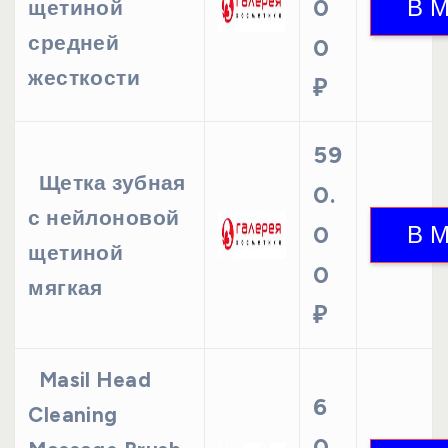
0
щетиной
средней
0
жесткости
₽
59
Щетка зубная
0.
с нейлоновой
0
щетиной
0
мягкая
₽
Masil Head
6
Cleaning
0