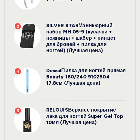
SILVER STARМаникюрный
3
набор MH 05-9 (кусачки +
ножницы + шабер + пинцет
для бровей + пилка для
ногтей) (Лучшая цена)
DewalПилка для ногтей прямая
4
Beauty 180/240 9102504
17,8см (Лучшая цена)
RELOUISВерхнее покрытие
5
лака для ногтей Super Gel Top
10мл (Лучшая цена)
УХОД ЗА
ВОЛОСАМИ