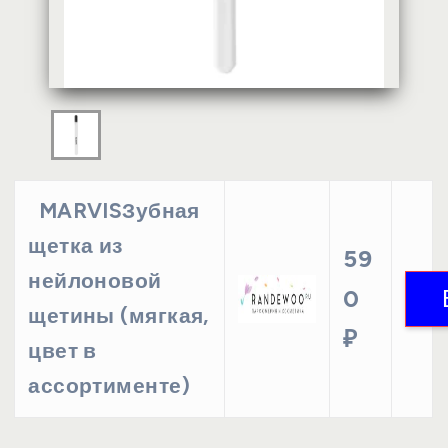
MARVISЗубная
щетка из
59
нейлоновой
0
щетины (мягкая,
₽
цвет в
ассортименте)