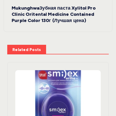
в
MukunghwaЗубная паста Xylitol Pro
и
Clinic Oritental Medicine Contained
Purple Color 130г (Лучшая цена)
г
а
ц
Related Posts
и
я
п
о
з