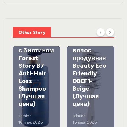
WelcosШа
мпунь для
УХОД ЗА
ВОЛОСАМИ
волос
Other Story
против
DewalЩетк
выпадения
а для
с биотином
волос
Forest
продувная
Story B7
Beauty Eco
Anti-Hair
Friendly
Loss
DBEF1-
Shampoo
Beige
(Лучшая
(Лучшая
цена)
цена)
admin
admin
16 мая, 2026
16 мая, 2026