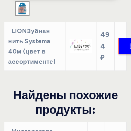
LIONЗубная
49
нить Systema
4
40м (цвет в
₽
ассортименте)
Найдены похожие
продукты: