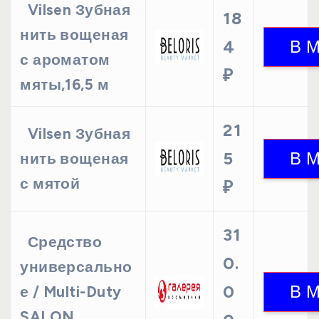
Vilsen Зубная
18
нить вощеная
4
с ароматом
₽
мяты,16,5 м
21
Vilsen Зубная
5
нить вощеная
с мятой
₽
31
Средство
0.
универсально
0
е / Multi-Duty
SALON