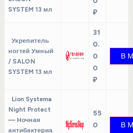
0
SYSTEM 13 мл
₽
31
Укрепитель
0.
ногтей Умный
0
/ SALON
0
SYSTEM 13 мл
₽
Lion Systema
Night Protect
55
— Ночная
0
антибактериа