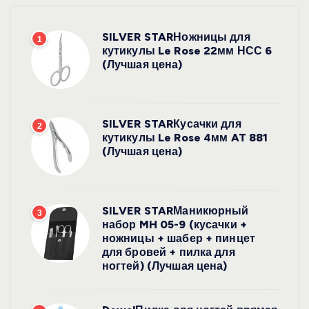
SILVER STARНожницы для
1
кутикулы Le Rose 22мм НСС 6
(Лучшая цена)
SILVER STARКусачки для
2
кутикулы Le Rose 4мм AT 881
(Лучшая цена)
SILVER STARМаникюрный
3
набор MH 05-9 (кусачки +
ножницы + шабер + пинцет
для бровей + пилка для
ногтей) (Лучшая цена)