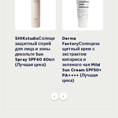
ло
SHIKstudioСолнце
Derma
Ara
локо
защитный спрей
FactoryСолнцеза
ног
для лица и зоны
щитный крем с
пуд
y
декольте Sun
экстрактом
Prof
onut
Spray SPF40 60мл
кипариса и
Cre
ена)
(Лучшая цена)
зеленого чая Mild
(Лу
Sun Cream SPF50+
PA++++ (Лучшая
цена)