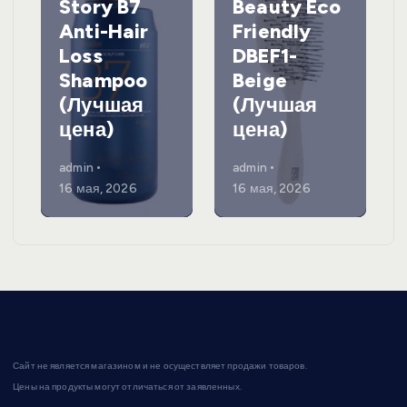
Story B7
Beauty Eco
Anti-Hair
Friendly
Loss
DBEF1-
Shampoo
Beige
(Лучшая
(Лучшая
цена)
цена)
admin
admin
16 мая, 2026
16 мая, 2026
Сайт не является магазином и не осуществляет продажи товаров.
Цены на продукты могут отличаться от заявленных.