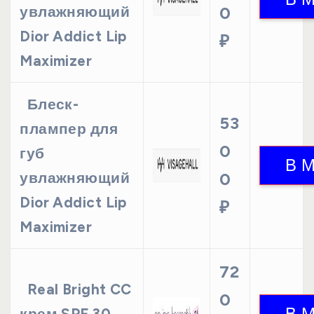
увлажняющий
0
Dior Addict Lip
₽
Maximizer
Блеск-
53
плампер для
0
губ
увлажняющий
0
Dior Addict Lip
₽
Maximizer
72
Real Bright CC
0
крем SPF 30