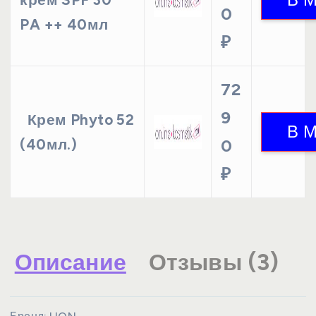
0
PA ++ 40мл
₽
72
9
Крем Phyto 52
(40мл.)
0
₽
Описание
Отзывы (3)