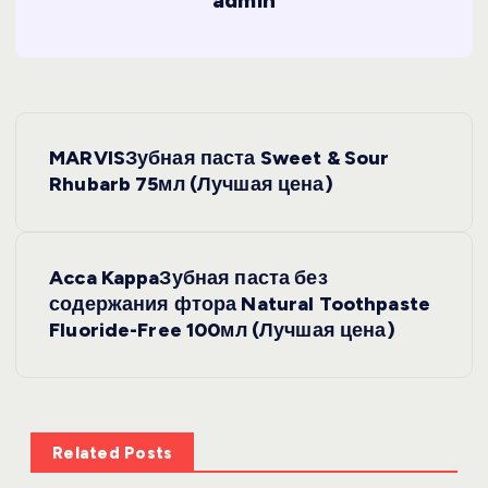
admin
Н
MARVISЗубная паста Sweet & Sour
а
Rhubarb 75мл (Лучшая цена)
в
Acca KappaЗубная паста без
и
содержания фтора Natural Toothpaste
Fluoride-Free 100мл (Лучшая цена)
г
а
ц
Related Posts