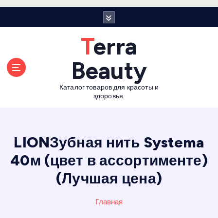
П
е
р
Terra
е
й
Beauty
т
и
Каталог товаров для красоты и
к
здоровья.
с
о
д
е
LIONЗубная нить Systema
р
40м (цвет в ассортименте)
ж
а
(Лучшая цена)
н
и
Главная
ю