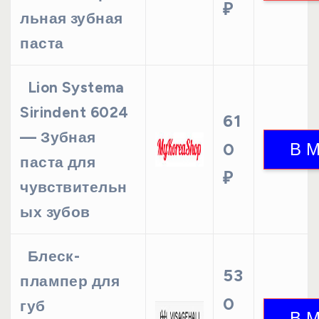
₽
льная зубная
паста
Lion Systema
Sirindent 6024
61
— Зубная
0
паста для
₽
чувствительн
ых зубов
Блеск-
53
плампер для
0
губ