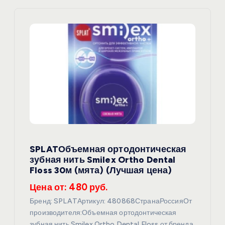
и
я
п
о
з
а
SPLATОбъемная ортодонтическая
п
зубная нить Smilex Ortho Dental
Floss 30м (мята) (Лучшая цена)
и
Цена от: 480 руб.
с
Бренд: SPLATАртикул: 480868СтранаРоссияОт
производителя:Объемная ортодонтическая
зубная нить Smilex Ortho Dental Floss от бренда