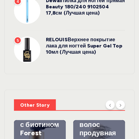
DewalПилка для ногтей прямая
4
Beauty 180/240 9102504
17,8см (Лучшая цена)
RELOUISВерхнее покрытие
5
лака для ногтей Super Gel Top
10мл (Лучшая цена)
УХОД ЗА
ВОЛОСАМИ
WelcosШа
мпунь для
УХОД ЗА
ВОЛОСАМИ
волос
Other Story
против
DewalЩетк
выпадения
а для
с биотином
волос
Forest
продувная