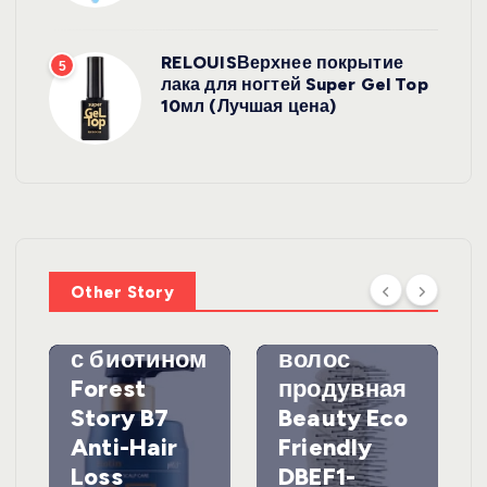
RELOUISВерхнее покрытие
5
лака для ногтей Super Gel Top
10мл (Лучшая цена)
УХОД ЗА
ВОЛОСАМИ
WelcosШа
мпунь для
УХОД ЗА
ВОЛОСАМИ
волос
Other Story
против
DewalЩетк
выпадения
а для
с биотином
волос
Forest
продувная
Story B7
Beauty Eco
Anti-Hair
Friendly
Loss
DBEF1-