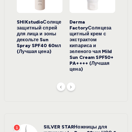
ло
SHIKstudioСолнце
Derma
Ara
локо
защитный спрей
FactoryСолнцеза
ног
для лица и зоны
щитный крем с
пуд
y
декольте Sun
экстрактом
Prof
onut
Spray SPF40 60мл
кипариса и
Cre
ена)
(Лучшая цена)
зеленого чая Mild
(Лу
Sun Cream SPF50+
PA++++ (Лучшая
цена)
SILVER STARНожницы для
1