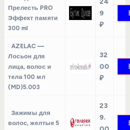
24
Прелесть PRO
9
Эффект памяти
₽
300 ml
AZELAC —
32
Лосьон для
00
лица, волос и
тела 100 мл
₽
(MD)5.003
23
Зажимы для
9.
волос, желтые 5
00