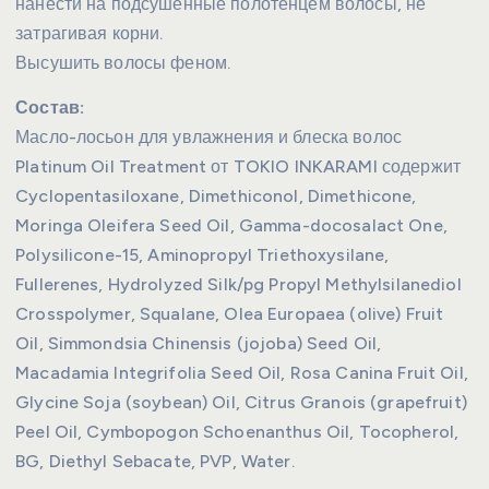
нанести на подсушенные полотенцем волосы, не
затрагивая корни.
Высушить волосы феном.
Состав:
Масло-лосьон для увлажнения и блеска волос
Platinum Oil Treatment от TOKIO INKARAMI содержит
Cyclopentasiloxane, Dimethiconol, Dimethicone,
Moringa Oleifera Seed Oil, Gamma-docosalact One,
Polysilicone-15, Aminopropyl Triethoxysilane,
Fullerenes, Hydrolyzed Silk/pg Propyl Methylsilanediol
Crosspolymer, Squalane, Olea Europaea (olive) Fruit
Oil, Simmondsia Chinensis (jojoba) Seed Oil,
Macadamia Integrifolia Seed Oil, Rosa Canina Fruit Oil,
Glycine Soja (soybean) Oil, Citrus Granois (grapefruit)
Peel Oil, Cymbopogon Schoenanthus Oil, Tocopherol,
BG, Diethyl Sebacate, PVP, Water.