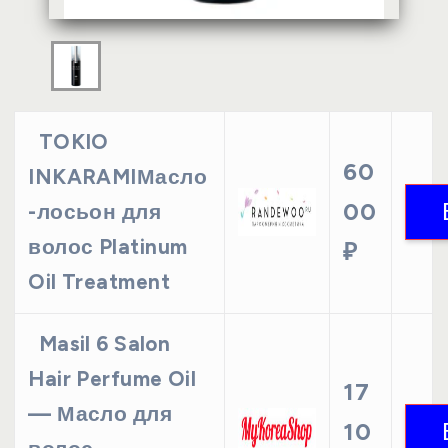
TOKIO
60
INKARAMIМасло
00
-лосьон для
волос Platinum
₽
Oil Treatment
Masil 6 Salon
Hair Perfume Oil
17
— Масло для
10