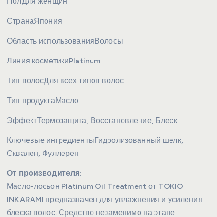
Пол
Для женщин
Страна
Япония
Область использования
Волосы
Линия косметики
Platinum
Тип волос
Для всех типов волос
Тип продукта
Масло
Эффект
Термозащита, Восстановление, Блеск
Ключевые ингредиенты
Гидролизованный шелк,
Сквален, Фуллерен
От производителя:
Масло-лосьон Platinum Oil Treatment от TOKIO
INKARAMI предназначен для увлажнения и усиления
блеска волос. Средство незаменимо на этапе