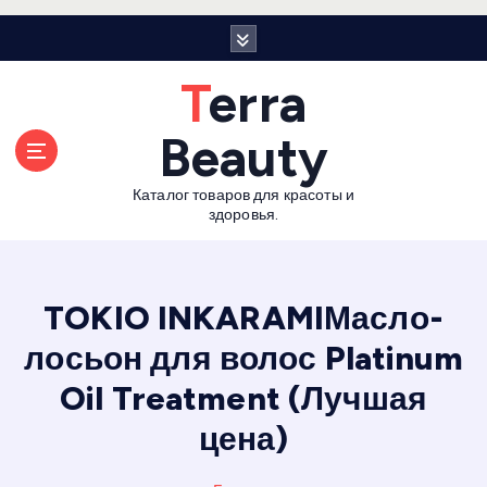
П
е
р
Terra
е
й
Beauty
т
и
Каталог товаров для красоты и
к
здоровья.
с
о
д
е
TOKIO INKARAMIМасло-
р
лосьон для волос Platinum
ж
а
Oil Treatment (Лучшая
н
и
цена)
ю