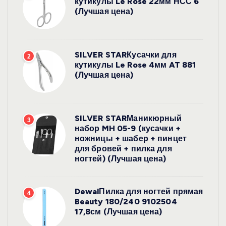
кутикулы Le Rose 22мм НСС 6
(Лучшая цена)
SILVER STARКусачки для
2
кутикулы Le Rose 4мм AT 881
(Лучшая цена)
SILVER STARМаникюрный
3
набор MH 05-9 (кусачки +
ножницы + шабер + пинцет
для бровей + пилка для
ногтей) (Лучшая цена)
DewalПилка для ногтей прямая
4
Beauty 180/240 9102504
17,8см (Лучшая цена)