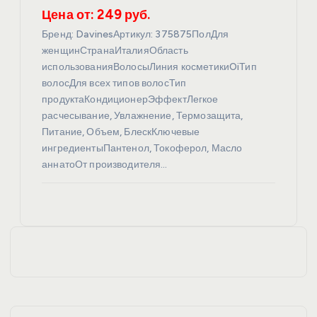
Цена от: 249 руб.
Бренд: DavinesАртикул: 375875ПолДля
женщинСтранаИталияОбласть
использованияВолосыЛиния косметикиOiТип
волосДля всех типов волосТип
продуктаКондиционерЭффектЛегкое
расчесывание, Увлажнение, Термозащита,
Питание, Объем, БлескКлючевые
ингредиентыПантенол, Токоферол, Масло
аннатоОт производителя…