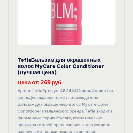
о
з
а
п
TefiaБальзам для окрашенных
волос MyCare Сolor Conditioner
и
(Лучшая цена)
Цена от: 269 руб.
с
Бренд: TefiaАртикул: 487454СтранаИталияТип
я
волосДля окрашенныхОт производителя:
Бальзам для окрашенных волос Mycare Сolor
Conditioner итальянского бренда Tefia входит в
м
фирменную серию Mycare, косметические
продукты которой предназначены для ухода за
различными типами локонов и решения…