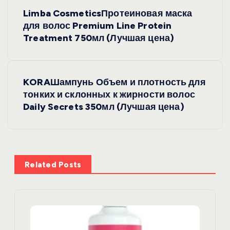
Н
Limba CosmeticsПротеиновая маска
а
для волос Premium Line Protein
Treatment 750мл (Лучшая цена)
в
и
KORAШампунь Объем и плотность для
тонких и склонных к жирности волос
г
Daily Secrets 350мл (Лучшая цена)
а
ц
Related Posts
и
я
п