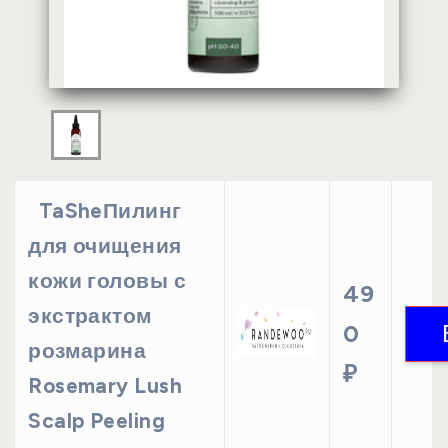
TaSheПилинг
для очищения
кожи головы с
49
экстрактом
0
розмарина
₽
Rosemary Lush
Scalp Peeling