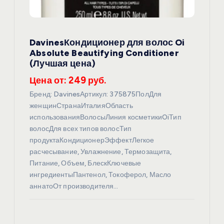
DavinesКондиционер для волос Oi
Absolute Beautifying Conditioner
(Лучшая цена)
Цена от: 249 руб.
Бренд: DavinesАртикул: 375875ПолДля
женщинСтранаИталияОбласть
использованияВолосыЛиния косметикиOiТип
волосДля всех типов волосТип
продуктаКондиционерЭффектЛегкое
расчесывание, Увлажнение, Термозащита,
Питание, Объем, БлескКлючевые
ингредиентыПантенол, Токоферол, Масло
аннатоОт производителя…