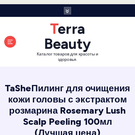
П
е
р
Terra
е
й
Beauty
т
и
Каталог товаров для красоты и
к
здоровья.
с
о
д
е
TaSheПилинг для очищения
р
кожи головы с экстрактом
ж
а
розмарина Rosemary Lush
н
и
Scalp Peeling 100мл
ю
(Лучшая цена)