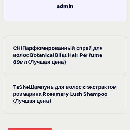
admin
Н
CHIПарфюмированный спрей для
а
волос Botanical Bliss Hair Perfume
89мл (Лучшая цена)
в
и
TaSheШампунь для волос c экстрактом
розмарина Rosemary Lush Shampoo
г
(Лучшая цена)
а
ц