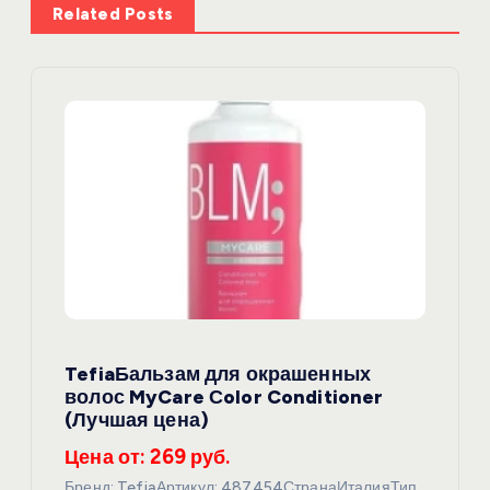
Related Posts
и
я
п
о
з
а
п
TefiaБальзам для окрашенных
волос MyCare Сolor Conditioner
и
(Лучшая цена)
Цена от: 269 руб.
с
Бренд: TefiaАртикул: 487454СтранаИталияТип