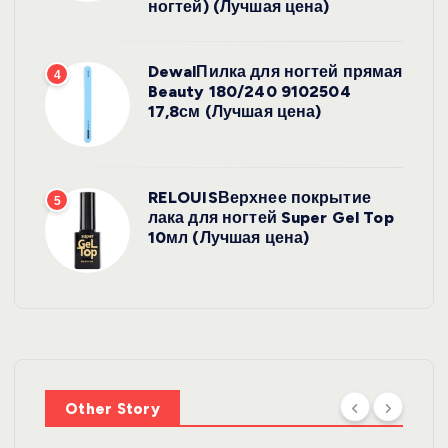
ногтей) (Лучшая цена)
DewalПилка для ногтей прямая
4
Beauty 180/240 9102504
17,8см (Лучшая цена)
RELOUISВерхнее покрытие
5
лака для ногтей Super Gel Top
10мл (Лучшая цена)
УХОД ЗА
КОЖЕЙ
SHIKstudio
Солнцезащ
Other Story
итный
спрей для
УХОД ЗА