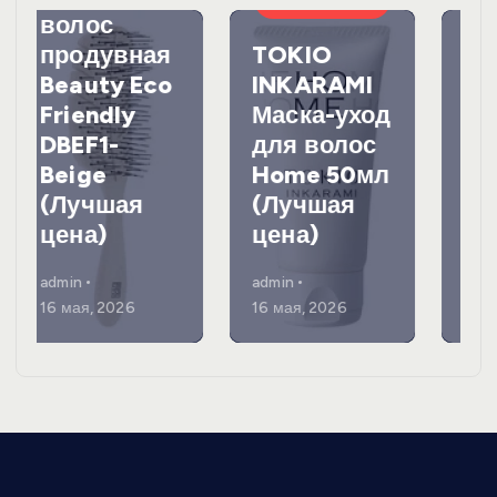
ВОЛОСАМИ
лица и
TOKIO
зоны
INKARAMI
декольте
Маска-уход
Sun Spray
для волос
SPF40
Home 50мл
60мл
(Лучшая
(Лучшая
цена)
цена)
admin
admin
16 мая, 2026
16 мая, 2026