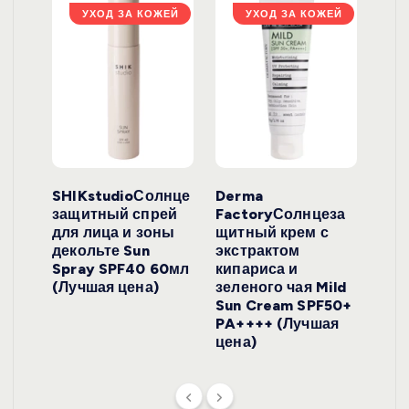
ЖЕЙ
УХОД ЗА КОЖЕЙ
УХОД ЗА КОЖЕЙ
ло
SHIKstudioСолнце
Derma
Ara
локо
защитный спрей
FactoryСолнцеза
ног
для лица и зоны
щитный крем с
пуд
y
декольте Sun
экстрактом
Prof
onut
Spray SPF40 60мл
кипариса и
Cre
ена)
(Лучшая цена)
зеленого чая Mild
(Лу
Sun Cream SPF50+
PA++++ (Лучшая
цена)