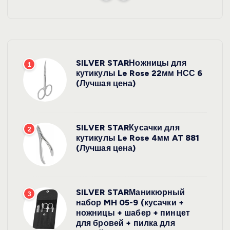
SILVER STARНожницы для
1
кутикулы Le Rose 22мм НСС 6
(Лучшая цена)
SILVER STARКусачки для
2
кутикулы Le Rose 4мм AT 881
(Лучшая цена)
SILVER STARМаникюрный
3
набор MH 05-9 (кусачки +
ножницы + шабер + пинцет
для бровей + пилка для