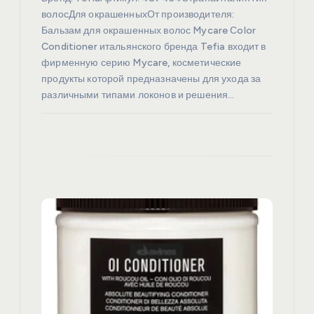
я
волосДля окрашенныхОт производителя:
Бальзам для окрашенных волос Mycare Сolor
Conditioner итальянского бренда Tefia входит в
м
фирменную серию Mycare, косметические
продукты которой предназначены для ухода за
различными типами локонов и решения…