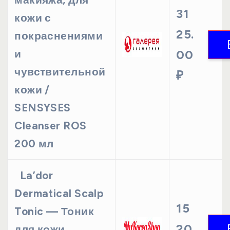
31
кожи с
25.
покраснениями
и
00
чувствительной
₽
кожи /
SENSYSES
Cleanser ROS
200 мл
La’dor
Dermatical Scalp
15
Tonic — Тоник
20
для кожи