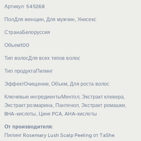
Артикул:
545268
Пол
Для женщин, Для мужчин, Унисекс
Страна
Белоруссия
Объем
100
Тип волос
Для всех типов волос
Тип продукта
Пилинг
Эффект
Очищение, Объем, Для роста волос
Ключевые ингредиенты
Ментол, Экстракт клевера,
Экстракт розмарина, Пантенол, Экстракт ромашки,
BHA-кислоты, Цинк PCA, AHA-кислоты
От производителя:
Пилинг Rosemary Lush Scalp Peeling от TaShe