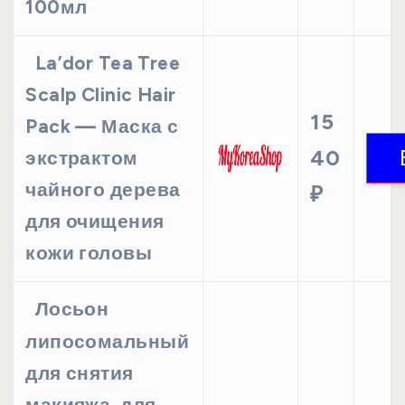
100мл
La’dor Tea Tree
Scalp Clinic Hair
15
Pack — Маска с
40
экстрактом
чайного дерева
₽
для очищения
кожи головы
Лосьон
липосомальный
для снятия
макияжа, для