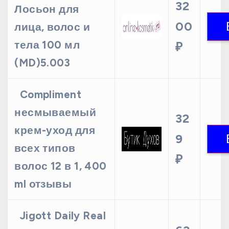
32
Лосьон для
00
лица, волос и
тела 100 мл
₽
(MD)5.003
Compliment
несмываемый
32
крем-уход для
9
всех типов
₽
волос 12 в 1, 400
ml отзывы
Jigott Daily Real