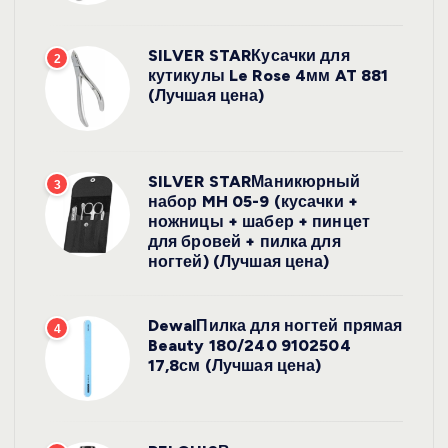
SILVER STARКусачки для
2
кутикулы Le Rose 4мм AT 881
(Лучшая цена)
SILVER STARМаникюрный
3
набор MH 05-9 (кусачки +
ножницы + шабер + пинцет
для бровей + пилка для
ногтей) (Лучшая цена)
DewalПилка для ногтей прямая
4
Beauty 180/240 9102504
17,8см (Лучшая цена)