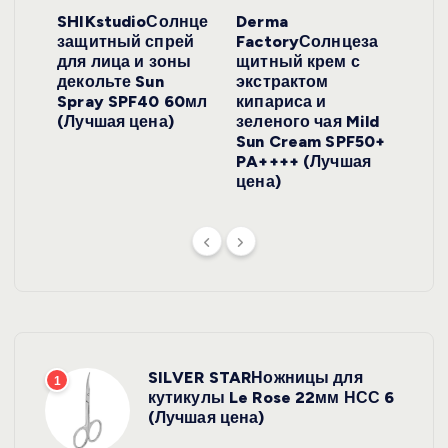
ло
SHIKstudioСолнце
Derma
Ara
локо
защитный спрей
FactoryСолнцеза
ног
для лица и зоны
щитный крем с
пуд
y
декольте Sun
экстрактом
Prof
onut
Spray SPF40 60мл
кипариса и
Cre
ена)
(Лучшая цена)
зеленого чая Mild
(Лу
Sun Cream SPF50+
PA++++ (Лучшая
цена)
SILVER STARНожницы для
1
кутикулы Le Rose 22мм НСС 6
(Лучшая цена)