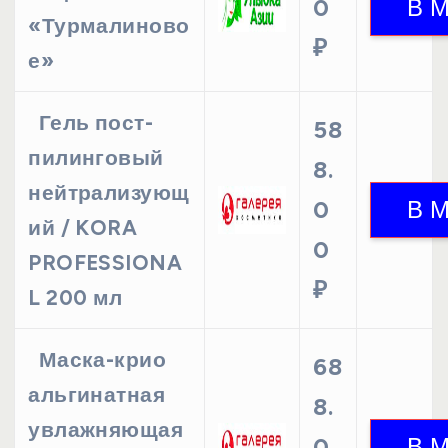
0
«Турмалиново
₽
е»
Гель пост-
58
пилинговый
8.
нейтрализующ
0
ий / KORA
0
PROFESSIONA
₽
L 200 мл
Маска-крио
68
альгинатная
8.
увлажняющая
0