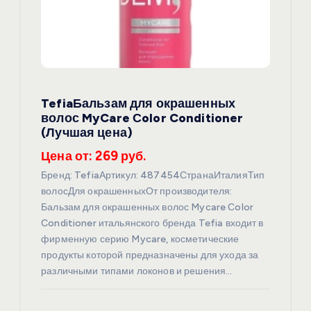
о
з
а
TefiaБальзам для окрашенных
п
волос MyCare Сolor Conditioner
(Лучшая цена)
и
Цена от: 269 руб.
с
Бренд: TefiaАртикул: 487454СтранаИталияТип
волосДля окрашенныхОт производителя:
я
Бальзам для окрашенных волос Mycare Сolor
Conditioner итальянского бренда Tefia входит в
фирменную серию Mycare, косметические
м
продукты которой предназначены для ухода за
различными типами локонов и решения…