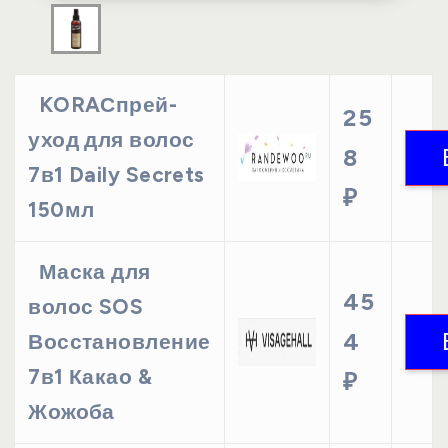
KORAСпрей-
25
уход для волос
8
7в1 Daily Secrets
₽
150мл
Маска для
45
волос SOS
4
Восстановление
7в1 Какао &
₽
Жожоба