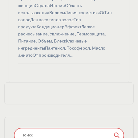
женщинСтранаИталияОбласть
использованияВолосыЛиния косметикиOiТип
волосДля всех типов волосТип
продуктаКондиционерЭффектЛегкое
расчесывание, Увлажнение, Термозащита,
Питание, Объем, БлескКлючевые
ингредиентыПантенол, Токоферол, Масло
аннатоОт производителя…