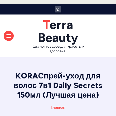
П
е
р
Terra
е
й
Beauty
т
и
Каталог товаров для красоты и
к
здоровья.
с
о
д
е
KORAСпрей-уход для
р
волос 7в1 Daily Secrets
ж
а
150мл (Лучшая цена)
н
и
Главная
ю