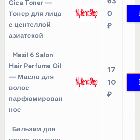
63
Cica Toner —
0
Тонер для лица
с центеллой
₽
азиатской
Masil 6 Salon
Hair Perfume Oil
17
— Масло для
10
волос
₽
парфюмирован
ное
Бальзам для
волос, питание