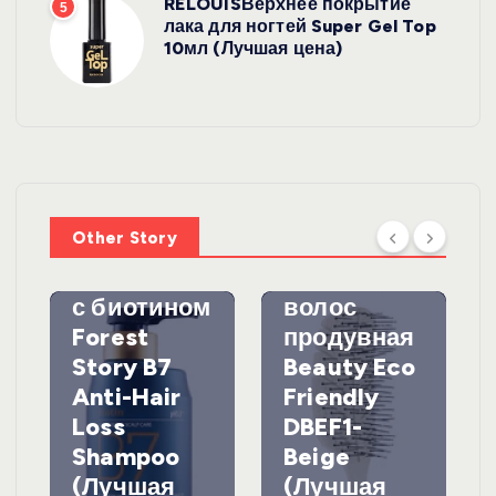
RELOUISВерхнее покрытие
5
лака для ногтей Super Gel Top
10мл (Лучшая цена)
УХОД ЗА
ВОЛОСАМИ
WelcosШа
мпунь для
УХОД ЗА
ВОЛОСАМИ
волос
Other Story
против
DewalЩетк
выпадения
а для
с биотином
волос
Forest
продувная
Story B7
Beauty Eco
Anti-Hair
Friendly
Loss
DBEF1-
Shampoo
Beige
(Лучшая
(Лучшая