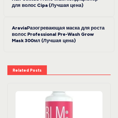
а
для волос Cipa (Лучшая цена)
в
AraviaРазогревающая маска для роста
и
волос Professional Pre-Wash Grow
Mask 300мл (Лучшая цена)
г
а
ц
Related Posts
и
я
п