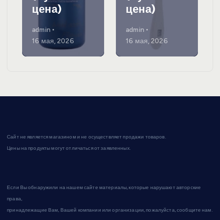
цена)
цена)
admin
admin
16 мая, 2026
16 мая, 2026
Сайт не является магазином и не осуществляет продажи товаров.
Цены на продукты могут отличаться от заявленных.
Если Вы обнаружили на нашем сайте материалы, которые нарушают авторские
права,
принадлежащие Вам, Вашей компании или организации, пожалуйста, сообщите нам.