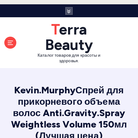
П
е
р
Terra
е
й
Beauty
т
и
Каталог товаров для красоты и
к
здоровья.
с
о
д
е
Kevin.MurphyСпрей для
р
прикорневого объема
ж
а
волос Anti.Gravity.Spray
н
и
Weightless Volume 150мл
ю
(Лучшая цена)