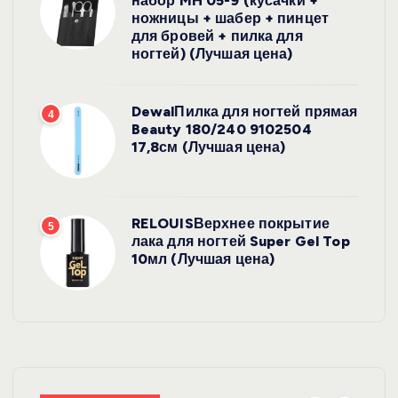
набор MH 05-9 (кусачки +
ножницы + шабер + пинцет
для бровей + пилка для
ногтей) (Лучшая цена)
DewalПилка для ногтей прямая
4
Beauty 180/240 9102504
17,8см (Лучшая цена)
RELOUISВерхнее покрытие
5
лака для ногтей Super Gel Top
10мл (Лучшая цена)
УХОД ЗА
ВОЛОСАМИ
WelcosШа
мпунь для
УХОД ЗА
ВОЛОСАМИ
волос