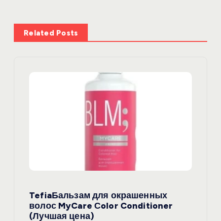
а
ц
Related Posts
и
я
п
о
з
а
TefiaБальзам для окрашенных
п
волос MyCare Сolor Conditioner
(Лучшая цена)