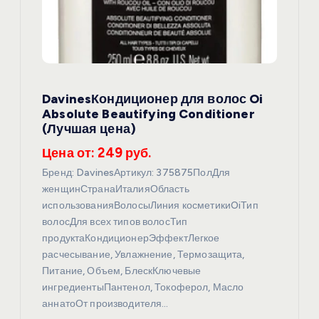
DavinesКондиционер для волос Oi
Absolute Beautifying Conditioner
(Лучшая цена)
Цена от: 249 руб.
Бренд: DavinesАртикул: 375875ПолДля
женщинСтранаИталияОбласть
использованияВолосыЛиния косметикиOiТип
волосДля всех типов волосТип
продуктаКондиционерЭффектЛегкое
расчесывание, Увлажнение, Термозащита,
Питание, Объем, БлескКлючевые
ингредиентыПантенол, Токоферол, Масло
аннатоОт производителя…