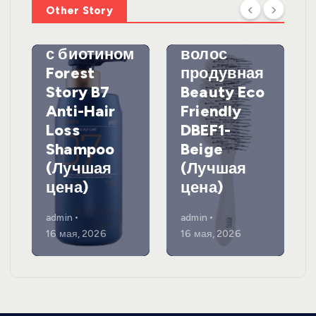
Other Story
против
DewalЩетк
выпадения
а для
с биотином
волос
Forest
продувная
Story B7
Beauty Eco
Anti-Hair
Friendly
Loss
DBEF1-
Shampoo
Beige
(Лучшая
(Лучшая
цена)
цена)
admin
admin
16 мая, 2026
16 мая, 2026