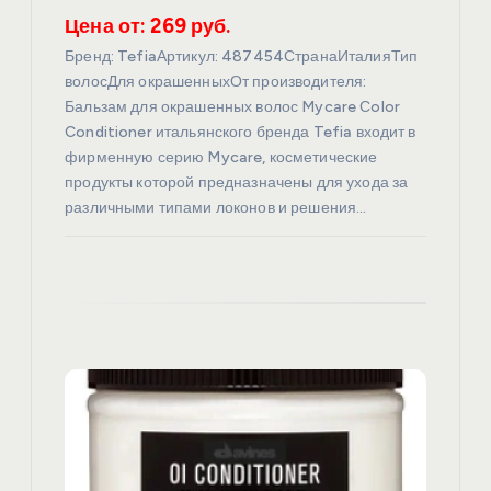
и
Цена от: 269 руб.
с
Бренд: TefiaАртикул: 487454СтранаИталияТип
волосДля окрашенныхОт производителя:
я
Бальзам для окрашенных волос Mycare Сolor
Conditioner итальянского бренда Tefia входит в
фирменную серию Mycare, косметические
м
продукты которой предназначены для ухода за
различными типами локонов и решения…