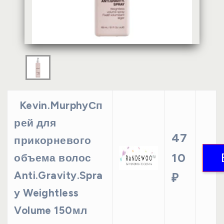
Kevin.MurphyСп
рей для
47
прикорневого
10
объема волос
Anti.Gravity.Spra
₽
y Weightless
Volume 150мл