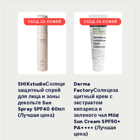
ЖЕЙ
УХОД ЗА КОЖЕЙ
УХОД ЗА КОЖЕЙ
ло
SHIKstudioСолнце
Derma
Ara
локо
защитный спрей
FactoryСолнцеза
ног
для лица и зоны
щитный крем с
пуд
y
декольте Sun
экстрактом
Prof
onut
Spray SPF40 60мл
кипариса и
Cre
ена)
(Лучшая цена)
зеленого чая Mild
(Лу
Sun Cream SPF50+
PA++++ (Лучшая
цена)