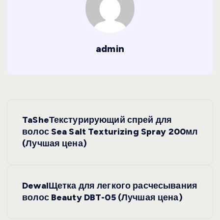
admin
Н
TaSheТекстурирующий спрей для
а
волос Sea Salt Texturizing Spray 200мл
(Лучшая цена)
в
и
DewalЩетка для легкого расчесывания
волос Beauty DBT-05 (Лучшая цена)
г