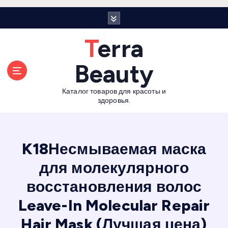
П
е
р
Terra
е
й
Beauty
т
и
Каталог товаров для красоты и
к
здоровья.
с
о
д
е
K18Несмываемая маска
р
для молекулярного
ж
а
восстановления волос
н
и
Leave-In Molecular Repair
ю
Hair Mask (Лучшая цена)