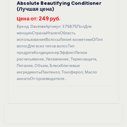
Absolute Beautifying Conditioner
(Лучшая цена)
Цена от: 249 руб.
Бренд: DavinesАртикул: 375875ПолДля
женщинСтранаИталияОбласть
использованияВолосыЛиния косметикиOiТип
волосДля всех типов волосТип
продуктаКондиционерЭффектЛегкое
расчесывание, Увлажнение, Термозащита,
Питание, Объем, БлескКлючевые
ингредиентыПантенол, Токоферол, Масло
аннатоОт производителя…