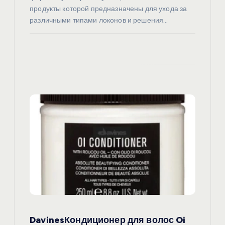
м
продукты которой предназначены для ухода за
различными типами локонов и решения…
DavinesКондиционер для волос Oi