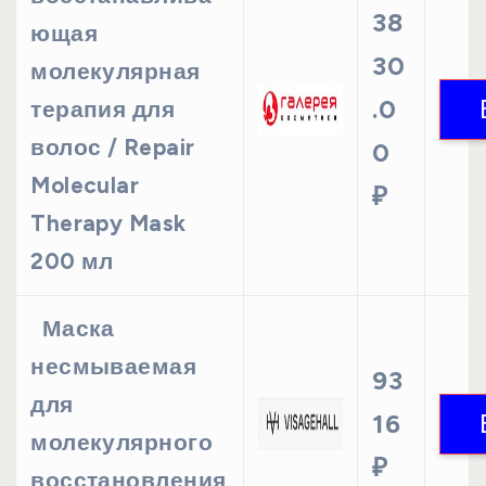
38
ющая
30
молекулярная
.0
терапия для
волос / Repair
0
Molecular
₽
Therapy Mask
200 мл
Маска
несмываемая
93
для
16
молекулярного
₽
восстановления