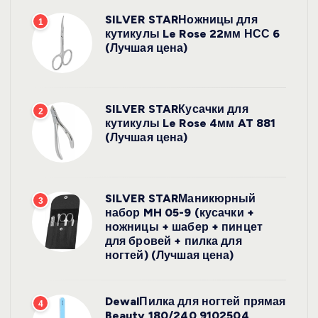
SILVER STARНожницы для
1
кутикулы Le Rose 22мм НСС 6
(Лучшая цена)
SILVER STARКусачки для
2
кутикулы Le Rose 4мм AT 881
(Лучшая цена)
SILVER STARМаникюрный
3
набор MH 05-9 (кусачки +
ножницы + шабер + пинцет
для бровей + пилка для
ногтей) (Лучшая цена)
DewalПилка для ногтей прямая
4
Beauty 180/240 9102504