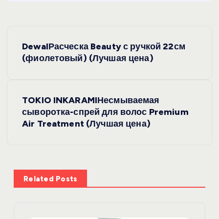
Н
DewalРасческа Beauty с ручкой 22см
а
(фиолетовый) (Лучшая цена)
в
TOKIO INKARAMIНесмываемая
и
сыворотка-спрей для волос Premium
Air Treatment (Лучшая цена)
г
а
ц
Related Posts
и