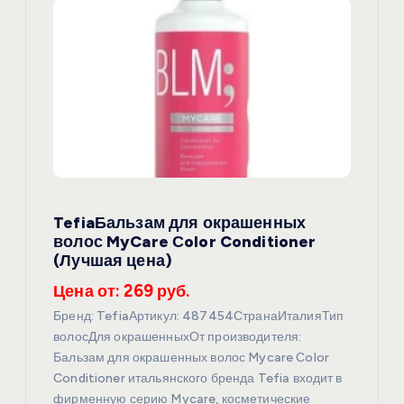
я
п
о
з
а
TefiaБальзам для окрашенных
п
волос MyCare Сolor Conditioner
(Лучшая цена)
и
Цена от: 269 руб.
с
Бренд: TefiaАртикул: 487454СтранаИталияТип
волосДля окрашенныхОт производителя:
я
Бальзам для окрашенных волос Mycare Сolor
Conditioner итальянского бренда Tefia входит в
фирменную серию Mycare, косметические