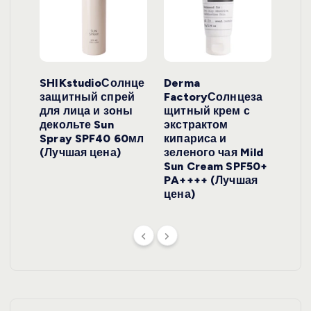
ло
SHIKstudioСолнце
Derma
Ara
локо
защитный спрей
FactoryСолнцеза
ног
для лица и зоны
щитный крем с
пуд
y
декольте Sun
экстрактом
Prof
onut
Spray SPF40 60мл
кипариса и
Cre
ена)
(Лучшая цена)
зеленого чая Mild
(Лу
Sun Cream SPF50+
PA++++ (Лучшая
цена)