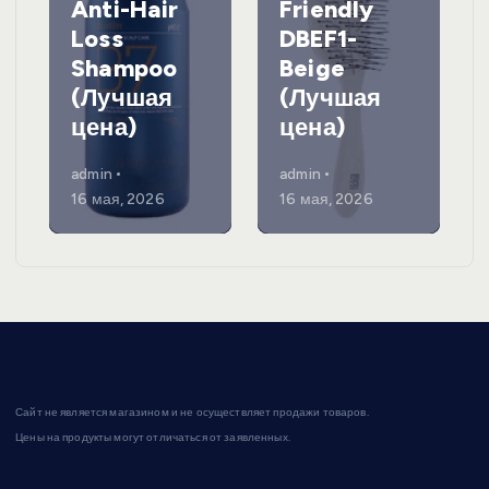
Anti-Hair
Friendly
Ма
Loss
DBEF1-
дл
Shampoo
Beige
Ho
(Лучшая
(Лучшая
(Л
цена)
цена)
цен
admin
admin
admi
16 мая, 2026
16 мая, 2026
16 ма
Сайт не является магазином и не осуществляет продажи товаров.
Цены на продукты могут отличаться от заявленных.