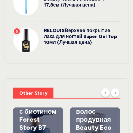
17,8см (Лучшая цена)
RELOUISВерхнее покрытие
5
лака для ногтей Super Gel Top
10мл (Лучшая цена)
УХОД ЗА
ВОЛОСАМИ
WelcosШа
мпунь для
УХОД ЗА
ВОЛОСАМИ
волос
Other Story
против
DewalЩетк
выпадения
а для
УХ
ВО
с биотином
волос
Forest
продувная
TO
Story B7
Beauty Eco
IN