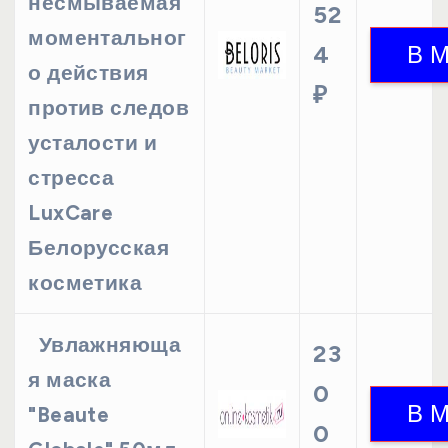
несмываемая
52
моментальног
4
о действия
₽
против следов
усталости и
стресса
LuxCare
Белорусская
косметика
Увлажняюща
23
я маска
0
"Beaute
0