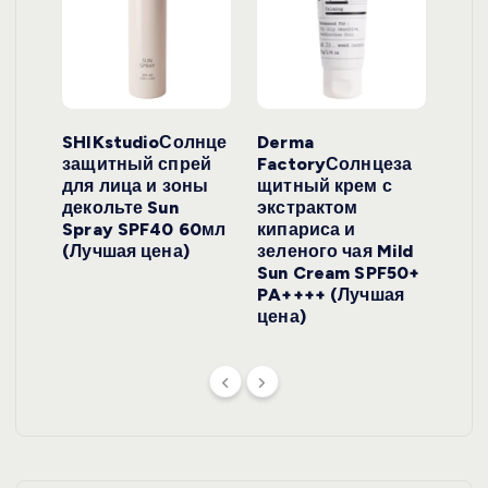
ло
SHIKstudioСолнце
Derma
Ara
локо
защитный спрей
FactoryСолнцеза
ног
для лица и зоны
щитный крем с
пуд
y
декольте Sun
экстрактом
Prof
onut
Spray SPF40 60мл
кипариса и
Cre
ена)
(Лучшая цена)
зеленого чая Mild
(Лу
Sun Cream SPF50+
PA++++ (Лучшая
цена)