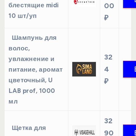
блестящие midi
00
10 шт/уп
₽
Шампунь для
волос,
32
увлажнение и
4
питание, аромат
цветочный, U
₽
LAB prof, 1000
мл
32
Щетка для
90