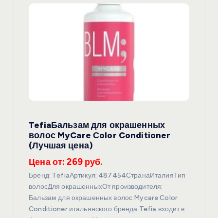
я
п
о
з
а
TefiaБальзам для окрашенных
п
волос MyCare Сolor Conditioner
(Лучшая цена)
и
Цена от: 269 руб.
с
Бренд: TefiaАртикул: 487454СтранаИталияТип
волосДля окрашенныхОт производителя:
я
Бальзам для окрашенных волос Mycare Сolor
Conditioner итальянского бренда Tefia входит в