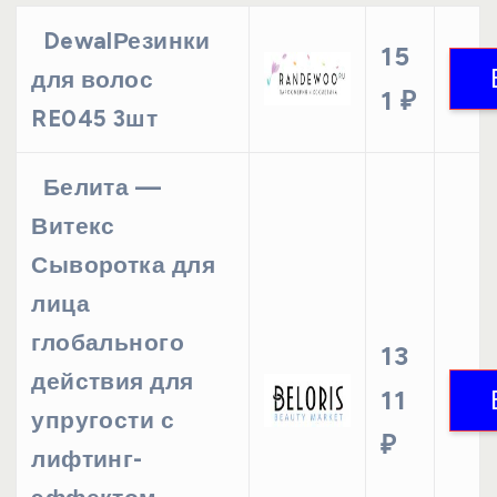
DewalРезинки
15
для волос
1 ₽
RE045 3шт
Белита —
Витекс
Сыворотка для
лица
глобального
13
действия для
11
упругости с
₽
лифтинг-