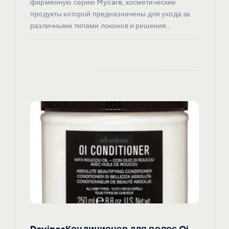
фирменную серию Mycare, косметические
м
продукты которой предназначены для ухода за
различными типами локонов и решения…
DavinesКондиционер для волос Oi