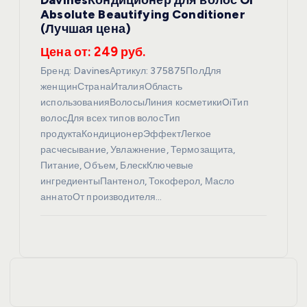
Absolute Beautifying Conditioner
(Лучшая цена)
Цена от: 249 руб.
Бренд: DavinesАртикул: 375875ПолДля
женщинСтранаИталияОбласть
использованияВолосыЛиния косметикиOiТип
волосДля всех типов волосТип
продуктаКондиционерЭффектЛегкое
расчесывание, Увлажнение, Термозащита,
Питание, Объем, БлескКлючевые
ингредиентыПантенол, Токоферол, Масло
аннатоОт производителя…