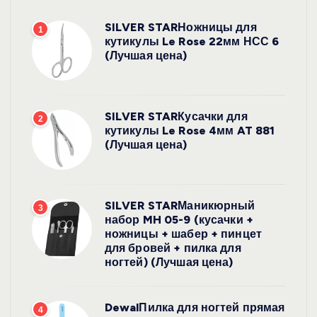
SILVER STARНожницы для
1
кутикулы Le Rose 22мм НСС 6
(Лучшая цена)
SILVER STARКусачки для
2
кутикулы Le Rose 4мм AT 881
(Лучшая цена)
SILVER STARМаникюрный
3
набор MH 05-9 (кусачки +
ножницы + шабер + пинцет
для бровей + пилка для
ногтей) (Лучшая цена)
DewalПилка для ногтей прямая
4