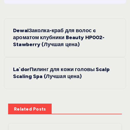
Н
DewalЗаколка-краб для волос c
а
ароматом клубники Beauty HP002-
Stawberry (Лучшая цена)
в
и
La`dorПилинг для кожи головы Scalp
Scaling Spa (Лучшая цена)
г
а
ц
Related Posts
и