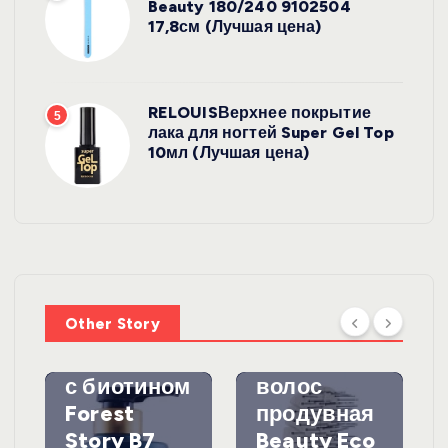
Beauty 180/240 9102504
17,8см (Лучшая цена)
RELOUISВерхнее покрытие
5
лака для ногтей Super Gel Top
10мл (Лучшая цена)
УХОД ЗА
ВОЛОСАМИ
WelcosШа
мпунь для
УХОД ЗА
ВОЛОСАМИ
волос
Other Story
против
DewalЩетк
выпадения
а для
с биотином
волос
Forest
продувная
Story B7
Beauty Eco