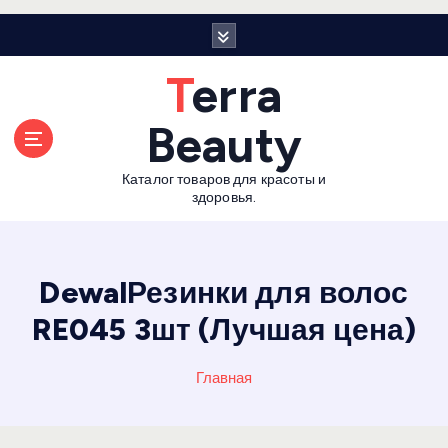
П
е
р
Terra
е
й
Beauty
т
и
Каталог товаров для красоты и
к
здоровья.
с
о
д
е
DewalРезинки для волос
р
RE045 3шт (Лучшая цена)
ж
а
н
Главная
и
ю