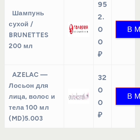
95
Шампунь
2.
сухой /
0
BRUNETTES
0
200 мл
₽
AZELAC —
32
Лосьон для
0
лица, волос и
0
тела 100 мл
₽
(MD)5.003