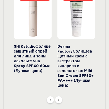
ло
SHIKstudioСолнце
Derma
Ara
локо
защитный спрей
FactoryСолнцеза
ног
для лица и зоны
щитный крем с
пуд
y
декольте Sun
экстрактом
Prof
onut
Spray SPF40 60мл
кипариса и
Cre
ена)
(Лучшая цена)
зеленого чая Mild
(Лу
Sun Cream SPF50+
PA++++ (Лучшая
цена)