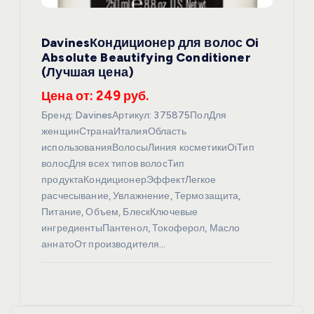
DavinesКондиционер для волос Oi
Absolute Beautifying Conditioner
(Лучшая цена)
Цена от: 249 руб.
Бренд: DavinesАртикул: 375875ПолДля
женщинСтранаИталияОбласть
использованияВолосыЛиния косметикиOiТип
волосДля всех типов волосТип
продуктаКондиционерЭффектЛегкое
расчесывание, Увлажнение, Термозащита,
Питание, Объем, БлескКлючевые
ингредиентыПантенол, Токоферол, Масло
аннатоОт производителя…