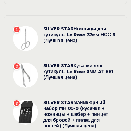
SILVER STARНожницы для
1
кутикулы Le Rose 22мм НСС 6
(Лучшая цена)
SILVER STARКусачки для
2
кутикулы Le Rose 4мм AT 881
(Лучшая цена)
SILVER STARМаникюрный
3
набор MH 05-9 (кусачки +
ножницы + шабер + пинцет
для бровей + пилка для
ногтей) (Лучшая цена)