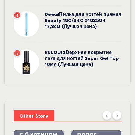
DewalПилка для ногтей прямая
4
Beauty 180/240 9102504
17,8см (Лучшая цена)
RELOUISВерхнее покрытие
5
лака для ногтей Super Gel Top
10мл (Лучшая цена)
УХОД ЗА
ВОЛОСАМИ
WelcosШа
мпунь для
УХОД ЗА
ВОЛОСАМИ
волос
Other Story
против
DewalЩетк
выпадения
а для
с биотином
волос