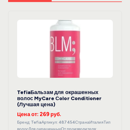
и
я
п
о
з
а
п
TefiaБальзам для окрашенных
волос MyCare Сolor Conditioner
и
(Лучшая цена)
Цена от: 269 руб.
с
Бренд: TefiaАртикул: 487454СтранаИталияТип
волосДля окрашенныхОт производителя: