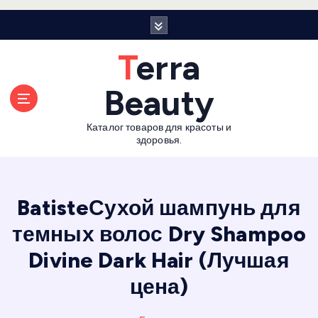
П
е
р
Terra
е
й
Beauty
т
и
Каталог товаров для красоты и
к
здоровья.
с
о
д
е
BatisteСухой шампунь для
р
темных волос Dry Shampoo
ж
а
Divine Dark Hair (Лучшая
н
и
цена)
ю