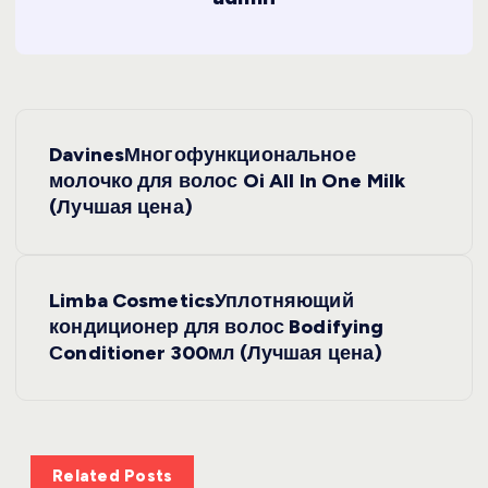
Н
DavinesМногофункциональное
а
молочко для волос Oi All In One Milk
(Лучшая цена)
в
и
Limba CosmeticsУплотняющий
кондиционер для волос Bodifying
г
Сonditioner 300мл (Лучшая цена)
а
ц
Related Posts