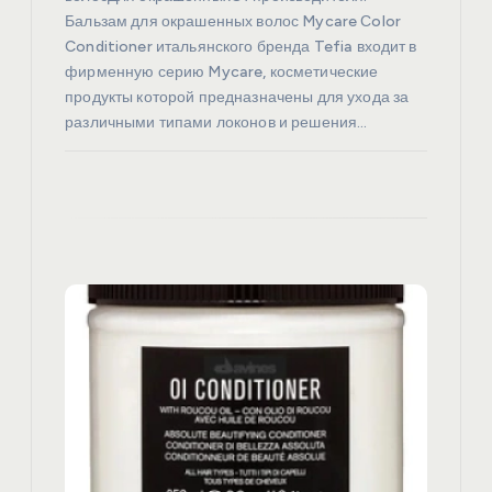
я
Бальзам для окрашенных волос Mycare Сolor
Conditioner итальянского бренда Tefia входит в
м
фирменную серию Mycare, косметические
продукты которой предназначены для ухода за
различными типами локонов и решения…