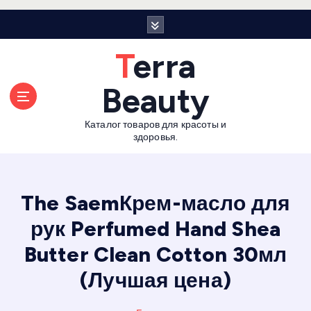
П
е
р
Terra
е
й
Beauty
т
и
Каталог товаров для красоты и
к
здоровья.
с
о
д
е
The SaemКрем-масло для
р
рук Perfumed Hand Shea
ж
а
Butter Clean Cotton 30мл
н
и
(Лучшая цена)
ю