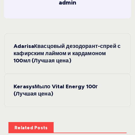
admin
Н
AdarisaКвасцовый дезодорант-спрей с
а
кафирским лаймом и кардамоном
100мл (Лучшая цена)
в
и
KerasysМыло Vital Energy 100г
(Лучшая цена)
г
а
ц
Related Posts