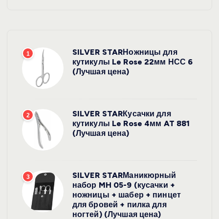
SILVER STARНожницы для
1
кутикулы Le Rose 22мм НСС 6
(Лучшая цена)
SILVER STARКусачки для
2
кутикулы Le Rose 4мм AT 881
(Лучшая цена)
SILVER STARМаникюрный
3
набор MH 05-9 (кусачки +
ножницы + шабер + пинцет
для бровей + пилка для
ногтей) (Лучшая цена)