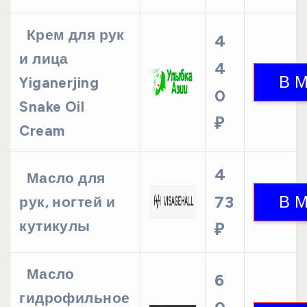
Крем для рук
4
и лица
4
Yiganerjing
0
Snake Oil
₽
Cream
4
Масло для
73
рук, ногтей и
кутикулы
₽
Масло
6
гидрофильное