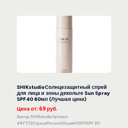
и
я
п
о
з
а
SHIKstudioСолнцезащитный спрей
п
для лица и зоны декольте Sun Spray
SPF40 60мл (Лучшая цена)
и
Цена от: 69 руб.
с
Бренд: SHIKstudioАртикул:
497772СтранаРоссияОбъем60SPFSPF 20-