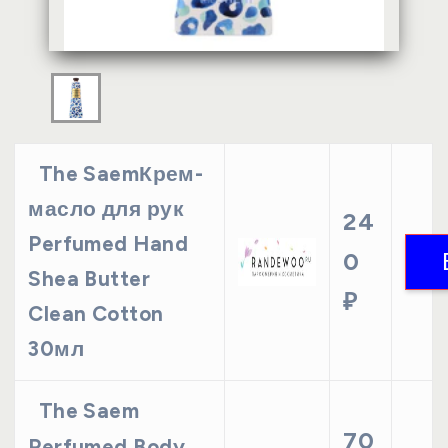
The SaemКрем-
масло для рук
24
Perfumed Hand
0
Shea Butter
₽
Clean Cotton
30мл
The Saem
70
Perfumed Body