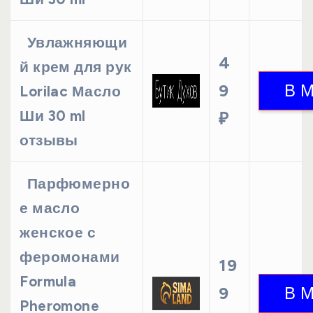
Увлажняющи
4
й крем для рук
9
Lorilac Масло
Ши 30 ml
₽
отзывы
Парфюмерно
е масло
женское с
феромонами
19
Formula
9
Pheromone