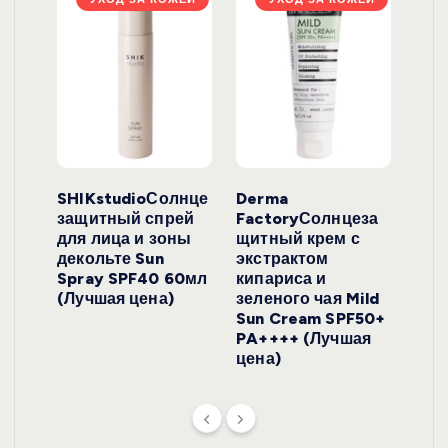
ло
SHIKstudioСолнце
Derma
Ara
локо
защитный спрей
FactoryСолнцеза
ног
для лица и зоны
щитный крем с
пуд
y
декольте Sun
экстрактом
Prof
onut
Spray SPF40 60мл
кипариса и
Cre
ена)
(Лучшая цена)
зеленого чая Mild
(Лу
Sun Cream SPF50+
PA++++ (Лучшая
цена)