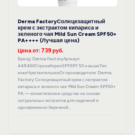
Derma FactoryСолнцезащитный
крем с экстрактом кипариса и
зеленого чая Mild Sun Cream SPF50+
PA++++ (Лучшая цена)
Цена от: 739 руб.
Бренд: Derma FactoryАртикул:
449450СтранаКореяSPFSPF 50 и вышеТип
кожиЧувствительнаяОт производителя: Derma
Factory Солнцезащитный крем с экстрактом
кипариса и зеленого чая Mild Sun Cream SPF50+
PA — косметическое средство на основе
натуральных экстрактов для надежной и
одновременно бережной…