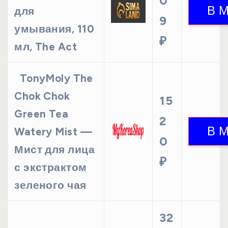
0
для
9
умывания, 110
₽
мл, The Act
TonyMoly The
Chok Chok
15
Green Tea
2
Watery Mist —
0
Мист для лица
₽
с экстрактом
зеленого чая
32