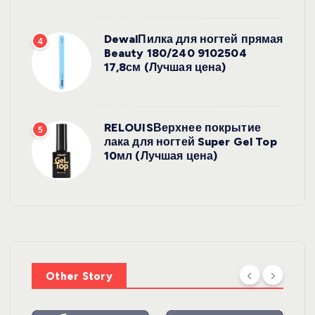
DewalПилка для ногтей прямая
4
Beauty 180/240 9102504
17,8см (Лучшая цена)
RELOUISВерхнее покрытие
5
лака для ногтей Super Gel Top
10мл (Лучшая цена)
УХОД ЗА
ВОЛОСАМИ
WelcosШа
мпунь для
УХОД ЗА
ВОЛОСАМИ
волос
Other Story
против
DewalЩетк
выпадения
а для