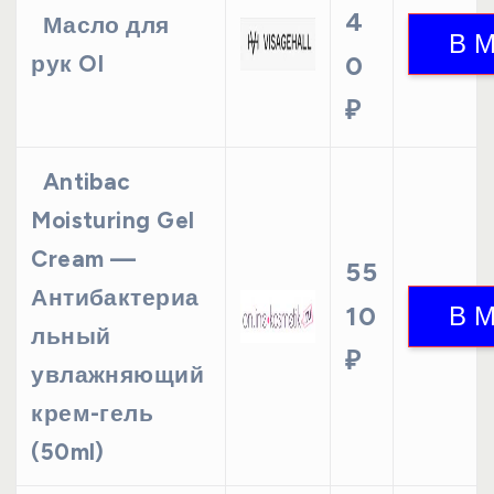
4
Масло для
рук OI
0
₽
Antibac
Moisturing Gel
Cream —
55
Антибактериа
10
льный
₽
увлажняющий
крем-гель
(50ml)