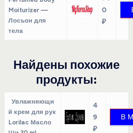
0
Moiturizer —
Лосьон для
₽
тела
Найдены похожие
продукты:
Увлажняющи
4
й крем для рук
9
Lorilac Масло
₽
Ши 30 ml