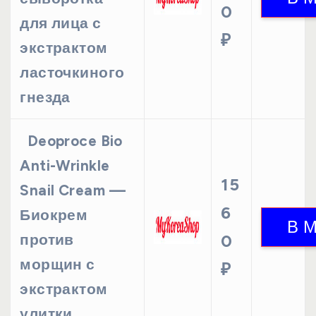
0
для лица с
₽
экстрактом
ласточкиного
гнезда
Deoproce Bio
Anti-Wrinkle
15
Snail Cream —
6
Биокрем
против
0
морщин с
₽
экстрактом
улитки