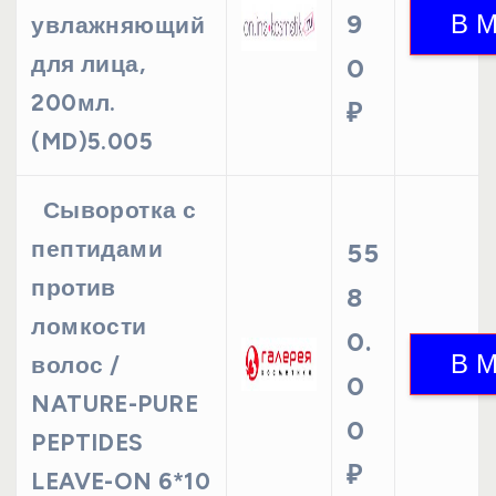
9
увлажняющий
для лица,
0
200мл.
₽
(MD)5.005
Сыворотка с
пептидами
55
против
8
ломкости
0.
волос /
0
NATURE-PURE
0
PEPTIDES
₽
LEAVE-ON 6*10