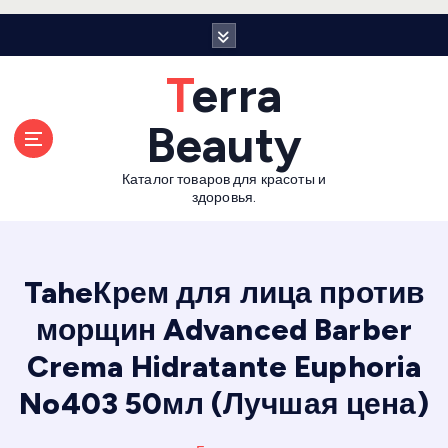
П
е
р
Terra
е
й
Beauty
т
и
Каталог товаров для красоты и
к
здоровья.
с
о
д
е
TaheКрем для лица против
р
морщин Advanced Barber
ж
а
Crema Hidratante Euphoria
н
и
No403 50мл (Лучшая цена)
ю