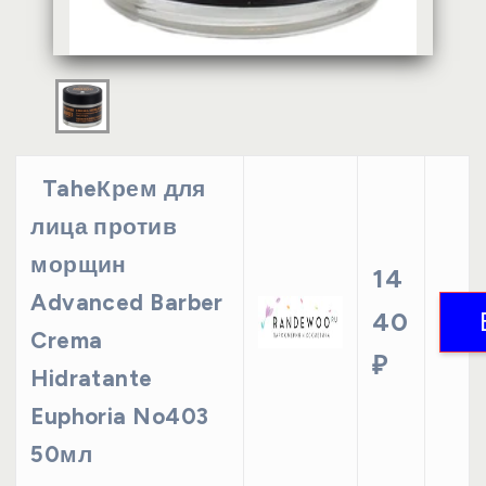
TaheКрем для
лица против
морщин
14
Advanced Barber
40
Crema
₽
Hidratante
Euphoria No403
50мл