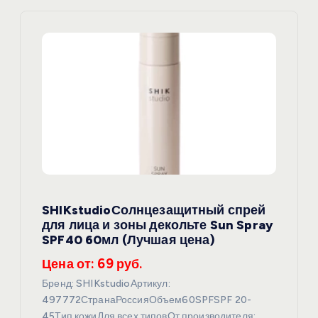
я
п
о
з
а
п
SHIKstudioСолнцезащитный спрей
для лица и зоны декольте Sun Spray
и
SPF40 60мл (Лучшая цена)
Цена от: 69 руб.
с
Бренд: SHIKstudioАртикул:
я
497772СтранаРоссияОбъем60SPFSPF 20-
45Тип кожиДля всех типовОт производителя: