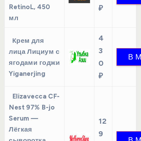
RetinoL, 450
₽
мл
4
Крем для
3
лица Лициум с
ягодами годжи
0
Yiganerjing
₽
Elizavecca CF-
Nest 97% B-jo
Serum —
12
Лёгкая
9
сыворотка