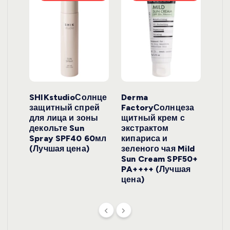
ло
SHIKstudioСолнце
Derma
Ara
локо
защитный спрей
FactoryСолнцеза
ног
для лица и зоны
щитный крем с
пуд
y
декольте Sun
экстрактом
Prof
onut
Spray SPF40 60мл
кипариса и
Cre
ена)
(Лучшая цена)
зеленого чая Mild
(Лу
Sun Cream SPF50+
PA++++ (Лучшая
цена)