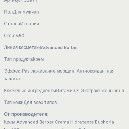
Артикул:
539711
Пол
Для мужчин
Страна
Испания
Объем
50
Линия косметики
Advanced Barber
Тип продукта
Крем
Эффект
Разглаживание морщин, Антиоксидантная
защита
Ключевые ингредиенты
Витамин F, Экстракт женьшеня
Тип кожи
Для всех типов
От производителя:
Крем Advanced Barber Crema Hidratante Euphoria