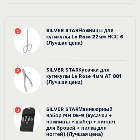
SILVER STARНожницы для
1
кутикулы Le Rose 22мм НСС 6
(Лучшая цена)
SILVER STARКусачки для
2
кутикулы Le Rose 4мм AT 881
(Лучшая цена)
SILVER STARМаникюрный
3
набор MH 05-9 (кусачки +
ножницы + шабер + пинцет
для бровей + пилка для
ногтей) (Лучшая цена)