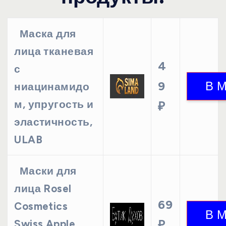
Маска для
лица тканевая
4
с
9
ниацинамидо
м, упругость и
₽
эластичность,
ULAB
Маски для
лица Rosel
69
Cosmetics
Swiss Apple
₽