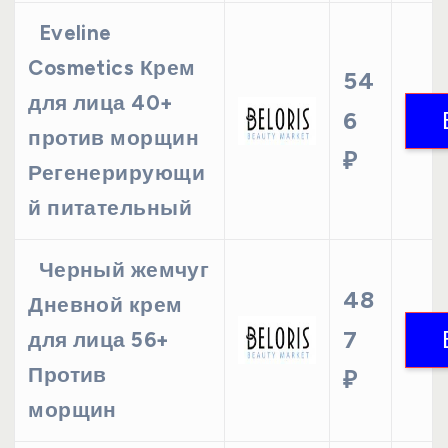
Eveline
Cosmetics Крем
54
для лица 40+
6
против морщин
₽
Регенерирующи
й питательный
Черный жемчуг
48
Дневной крем
7
для лица 56+
Против
₽
морщин