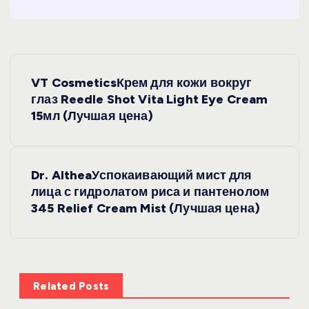
Н
VT CosmeticsКрем для кожи вокруг
а
глаз Reedle Shot Vita Light Eye Cream
15мл (Лучшая цена)
в
и
Dr. AltheaУспокаивающий мист для
лица с гидролатом риса и пантенолом
г
345 Relief Cream Mist (Лучшая цена)
а
ц
Related Posts
и