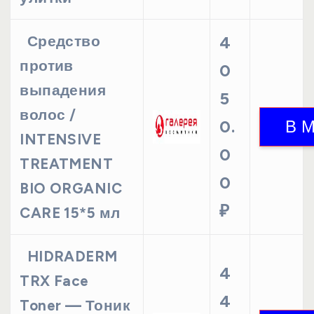
Средство
4
против
0
выпадения
5
волос /
0.
INTENSIVE
0
TREATMENT
0
BIO ORGANIC
₽
CARE 15*5 мл
HIDRADERM
4
TRX Face
4
Toner — Тоник