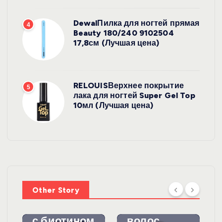
DewalПилка для ногтей прямая
4
Beauty 180/240 9102504
17,8см (Лучшая цена)
RELOUISВерхнее покрытие
5
лака для ногтей Super Gel Top
10мл (Лучшая цена)
УХОД ЗА
ВОЛОСАМИ
WelcosШа
мпунь для
УХОД ЗА
ВОЛОСАМИ
волос
Other Story
против
DewalЩетк
выпадения
а для
с биотином
волос