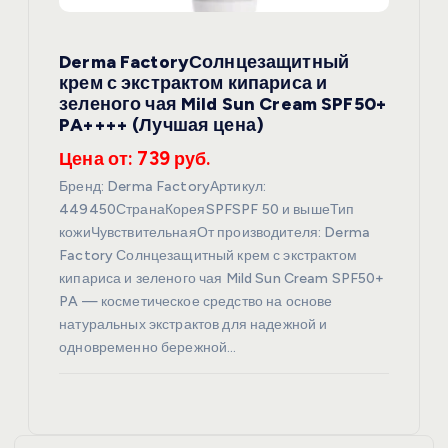
Derma FactoryСолнцезащитный
крем с экстрактом кипариса и
зеленого чая Mild Sun Cream SPF50+
PA++++ (Лучшая цена)
Цена от: 739 руб.
Бренд: Derma FactoryАртикул:
449450СтранаКореяSPFSPF 50 и вышеТип
кожиЧувствительнаяОт производителя: Derma
Factory Солнцезащитный крем с экстрактом
кипариса и зеленого чая Mild Sun Cream SPF50+
PA — косметическое средство на основе
натуральных экстрактов для надежной и
одновременно бережной…