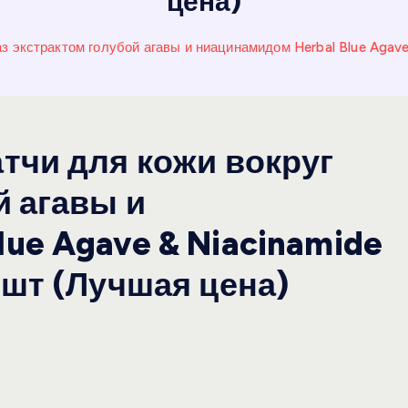
цена)
аз экстрактом голубой агавы и ниацинамидом Herbal Blue Agav
тчи для кожи вокруг
й агавы и
ue Agave & Niacinamide
0шт (Лучшая цена)