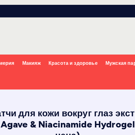
мерия
Макияж
Красота и здоровье
Мужская п
тчи для кожи вокруг глаз экс
Agave & Niacinamide Hydroge