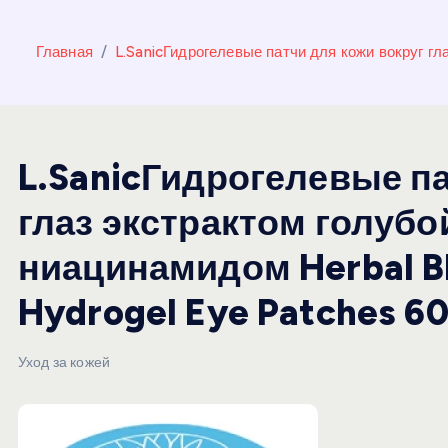
и
ю
Главная
L.SanicГидрогелевые патчи для кожи вокруг гл
L.SanicГидрогелевые па
глаз экстрактом голубо
ниацинамидом Herbal Bl
Hydrogel Eye Patches 6
Уход за кожей