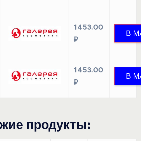
1453.00
₽
1453.00
₽
жие продукты: