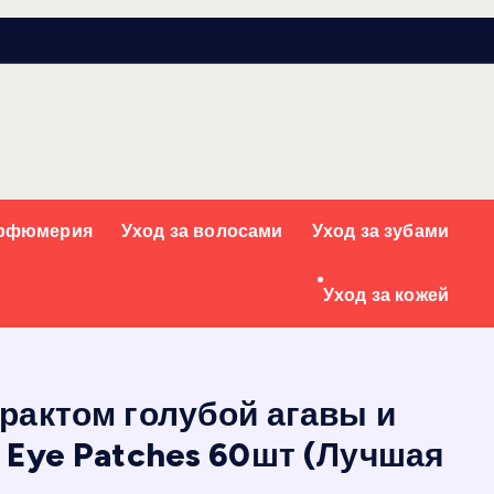
арфюмерия
Уход за волосами
Уход за зубами
Уход за кожей
трактом голубой агавы и
l Eye Patches 60шт (Лучшая