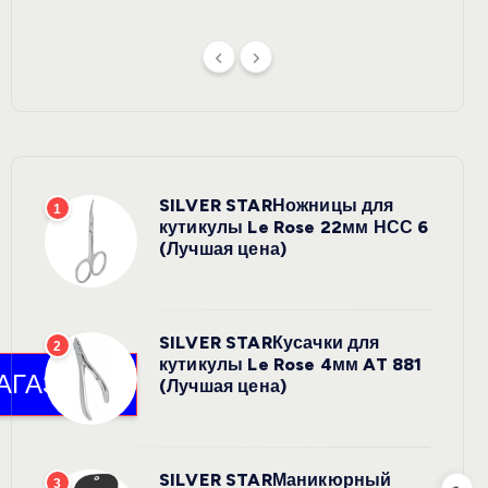
SILVER STARНожницы для
1
кутикулы Le Rose 22мм НСС 6
(Лучшая цена)
SILVER STARКусачки для
2
кутикулы Le Rose 4мм AT 881
(Лучшая цена)
SILVER STARМаникюрный
3