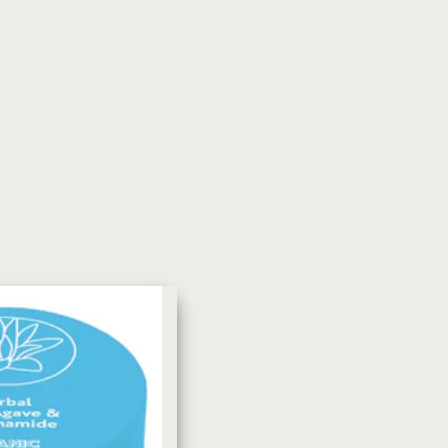
УХОД ЗА КОЖЕЙ
DoveКрем-мыло Кокосовое
молоко и лепестки жасмина Pu
Panpering Coconut Milk (Лучш
цена)