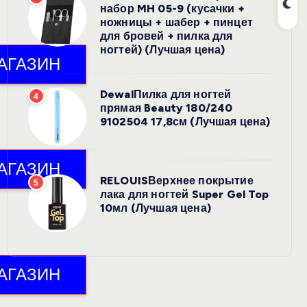
набор MH 05-9 (кусачки +
ножницы + шабер + пинцет
для бровей + пилка для
ногтей) (Лучшая цена)
DewalПилка для ногтей
4
прямая Beauty 180/240
9102504 17,8см (Лучшая цена)
RELOUISВерхнее покрытие
5
лака для ногтей Super Gel Top
10мл (Лучшая цена)