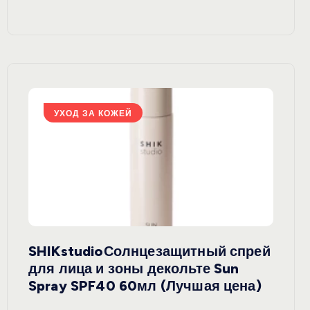
УХОД ЗА КОЖЕЙ
У
SHIKstudioСолнцезащитный спрей
Derm
rely
для лица и зоны декольте Sun
крем
ая
Spray SPF40 60мл (Лучшая цена)
зеле
SPF5