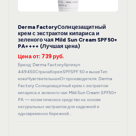
Derma FactoryСолнцезащитный
крем с экстрактом кипариса и
зеленого чая Mild Sun Cream SPF50+
PA++++ (Лучшая цена)
Цена от: 739 руб.
Бренд: Derma FactoryАртикул:
449450СтранаКореяSPFSPF 50 и вышеТип
кожиЧувствительнаяОт производителя: Derma
Factory Солнцезащитный крем с экстрактом
кипариса и зеленого чая Mild Sun Cream SPF50+
PA — косметическое средство на основе
натуральных экстрактов для надежной и
одновременно бережной…