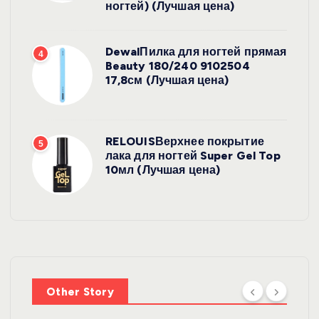
ногтей) (Лучшая цена)
DewalПилка для ногтей прямая
4
Beauty 180/240 9102504
17,8см (Лучшая цена)
RELOUISВерхнее покрытие
5
лака для ногтей Super Gel Top
10мл (Лучшая цена)
УХОД ЗА
ВОЛОСАМИ
WelcosШа
мпунь для
УХОД ЗА
ВОЛОСАМИ
волос
Other Story
против
DewalЩетк
выпадения
а для