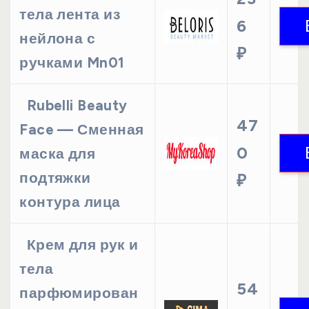
тела лента из
6
нейлона с
₽
ручками Mn01
Rubelli Beauty
47
Face — Сменная
0
маска для
подтяжки
₽
контура лица
Крем для рук и
тела
54
парфюмирован