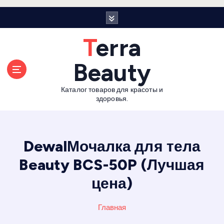
П
е
р
Terra
е
й
Beauty
т
и
Каталог товаров для красоты и
к
здоровья.
с
о
д
е
DewalМочалка для тела
р
Beauty BCS-50P (Лучшая
ж
а
цена)
н
и
Главная
ю