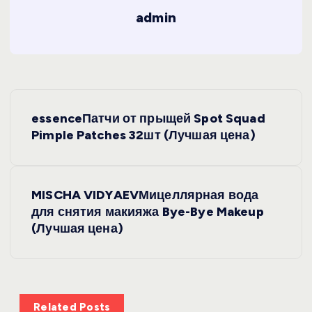
admin
Н
essenceПатчи от прыщей Spot Squad
а
Pimple Patches 32шт (Лучшая цена)
в
MISCHA VIDYAEVМицеллярная вода
и
для снятия макияжа Bye-Bye Makeup
(Лучшая цена)
г
а
ц
Related Posts