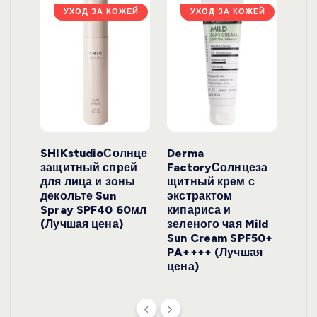
ЖЕЙ
УХОД ЗА КОЖЕЙ
УХОД ЗА КОЖЕЙ
ло
SHIKstudioСолнце
Derma
Ara
локо
защитный спрей
FactoryСолнцеза
ног
для лица и зоны
щитный крем с
пуд
y
декольте Sun
экстрактом
Prof
onut
Spray SPF40 60мл
кипариса и
Cre
ена)
(Лучшая цена)
зеленого чая Mild
(Лу
Sun Cream SPF50+
PA++++ (Лучшая
цена)