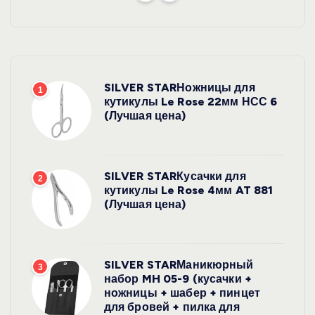
SILVER STARНожницы для
1
кутикулы Le Rose 22мм НСС 6
(Лучшая цена)
SILVER STARКусачки для
2
кутикулы Le Rose 4мм AT 881
(Лучшая цена)
SILVER STARМаникюрный
3
набор MH 05-9 (кусачки +
ножницы + шабер + пинцет
для бровей + пилка для