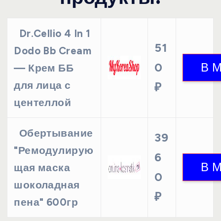
Dr.Cellio 4 In 1
51
Dodo Bb Cream
0
— Крем ББ
для лица с
₽
центеллой
Обертывание
39
"Ремодулирую
6
щая маска
0
шоколадная
₽
пена" 600гр