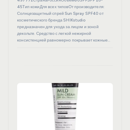
497772СтранаРоссияОбъем60SPFSPF 20-
я
45Тип кожиДля всех типовОт производителя:
Солнцезащитный спрей Sun Spray SPF40 от
косметического бренда SHIKstudio
м
предназначен для ухода за лицом и зоной
декольте. Средство с легкой нежирной
консистенцией равномерно покрывает кожные…