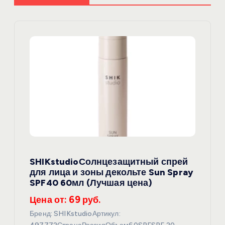
и
я
п
о
з
а
SHIKstudioСолнцезащитный спрей
п
для лица и зоны декольте Sun Spray
SPF40 60мл (Лучшая цена)
и
Цена от: 69 руб.
с
Бренд: SHIKstudioАртикул: