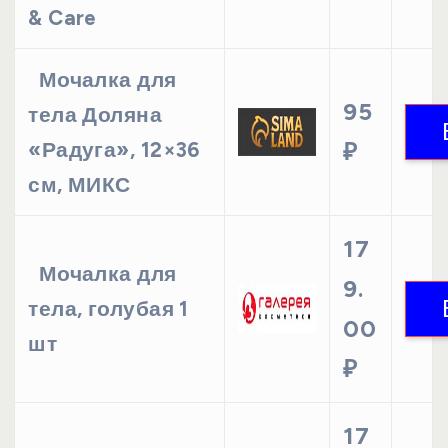
& Care
Мочалка для
95
тела Доляна
«Радуга», 12×36
₽
см, МИКС
17
Мочалка для
9.
тела, голубая 1
00
шт
₽
17