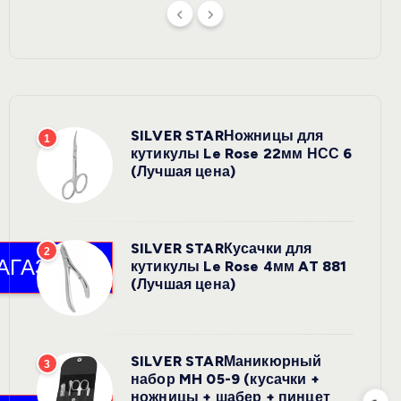
SILVER STARНожницы для
1
кутикулы Le Rose 22мм НСС 6
(Лучшая цена)
SILVER STARКусачки для
2
кутикулы Le Rose 4мм AT 881
(Лучшая цена)
SILVER STARМаникюрный
3
набор MH 05-9 (кусачки +
ножницы + шабер + пинцет