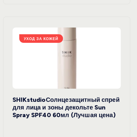
УХОД ЗА КОЖЕЙ
У
SHIKstudioСолнцезащитный спрей
Derm
rely
для лица и зоны декольте Sun
крем
ая
Spray SPF40 60мл (Лучшая цена)
зеле
SPF5