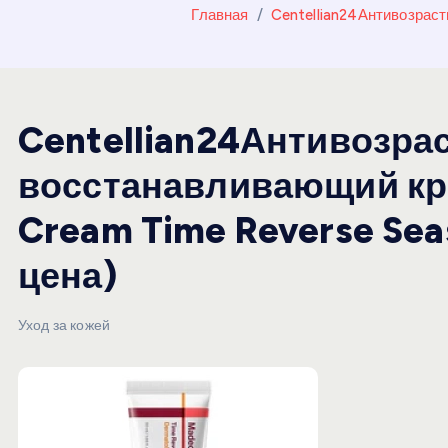
и
Главная
Centellian24Антивозрас
ю
Centellian24Антивозра
восстанавливающий кр
Cream Time Reverse Sea
цена)
Уход за кожей