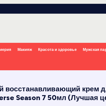
мерия
Макияж
Красота и здоровье
Мужская п
ой восстанавливающий крем д
erse Season 7 50мл (Лучшая ц