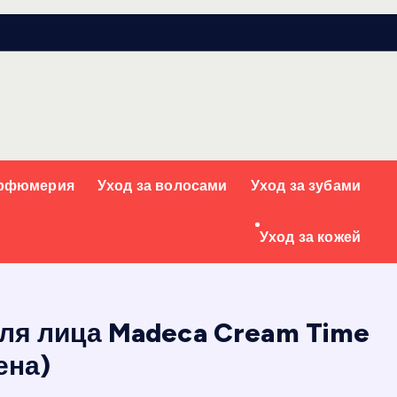
арфюмерия
Уход за волосами
Уход за зубами
Уход за кожей
ля лица Madeca Cream Time
ена)