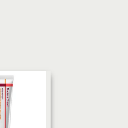
УХОД ЗА КОЖЕЙ
DoveКрем-мыло Кокосовое
молоко и лепестки жасмина Pu
Panpering Coconut Milk (Лучш
цена)