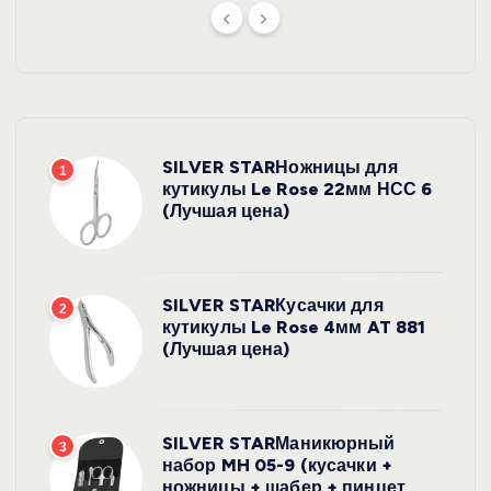
SILVER STARНожницы для
1
кутикулы Le Rose 22мм НСС 6
(Лучшая цена)
SILVER STARКусачки для
2
кутикулы Le Rose 4мм AT 881
(Лучшая цена)
SILVER STARМаникюрный
3
набор MH 05-9 (кусачки +
ножницы + шабер + пинцет