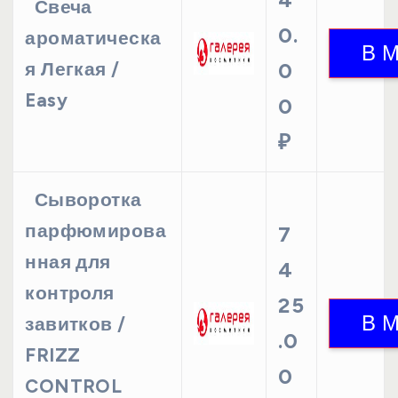
Свеча
0.
ароматическа
я Легкая /
0
Easy
0
₽
Сыворотка
парфюмирова
7
нная для
4
контроля
25
завитков /
.0
FRIZZ
0
CONTROL