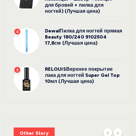
для бровей + пилка для
ногтей) (Лучшая цена)
DewalПилка для ногтей прямая
4
Beauty 180/240 9102504
17,8см (Лучшая цена)
RELOUISВерхнее покрытие
5
лака для ногтей Super Gel Top
10мл (Лучшая цена)
УХОД ЗА
ВОЛОСАМИ
WelcosШа
мпунь для
УХОД ЗА
ВОЛОСАМИ
волос
Other Story
против
DewalЩетк