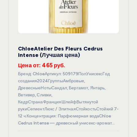
ChloeAtelier Des Fleurs Cedrus
Intense (Лучшая цена)
Цена от: 465 руб.
Бренд: ChloeАртикул: 509179ПолУнисексГод
создания2024ГруппыАмбровые,
ДревесныеНотыСандал, Бергамот, Янтарь,
Ветивер, Сливки,
КедрСтранаФранцияШлейфВытянутой
рукиСегментЛюкс / ЭлитнаяСтойкостьСтойкий 7-
12 ч.Концентрация: Парфюмерная водаChloe
Cedrus Intense — древесный унисекс-аромат…