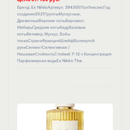
п
Бренд: Ex NihiloАртикул: 394305ПолУнисексГод
и
создания2021ГруппыМускусные,
ДревесныеВерхние нотыБергамот,
с
ИмбирьСредние нотыКедрБазовые
нотыВетивер, Мускус, Бобы
я
тонкаСтранаФранцияШлейфВытянутой
рукиСегментСелективная /
НишеваяСтойкостьСтойкий 7-12 ч.Концентрация:
м
Парфюмерная водаEx Nihilo The…