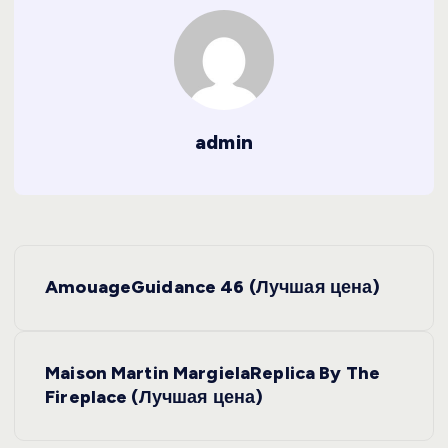
admin
Н
AmouageGuidance 46 (Лучшая цена)
а
в
Maison Martin MargielaReplica By The
Fireplace (Лучшая цена)
и