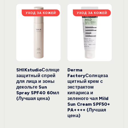
ЖЕЙ
УХОД ЗА КОЖЕЙ
УХОД ЗА КОЖЕЙ
ло
SHIKstudioСолнце
Derma
Ara
локо
защитный спрей
FactoryСолнцеза
ног
для лица и зоны
щитный крем с
пуд
y
декольте Sun
экстрактом
Prof
onut
Spray SPF40 60мл
кипариса и
Cre
ена)
(Лучшая цена)
зеленого чая Mild
(Лу
Sun Cream SPF50+
PA++++ (Лучшая
цена)