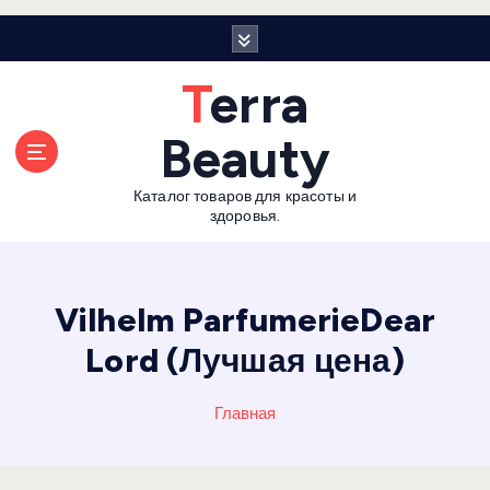
П
е
р
Terra
е
й
Beauty
т
и
Каталог товаров для красоты и
к
здоровья.
с
о
д
е
Vilhelm ParfumerieDear
р
Lord (Лучшая цена)
ж
а
н
Главная
и
ю