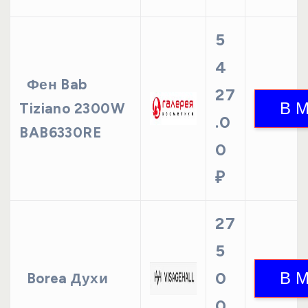
5
4
Фен Bab
27
Tiziano 2300W
.0
BAB6330RE
0
₽
27
5
0
Borea Духи
0