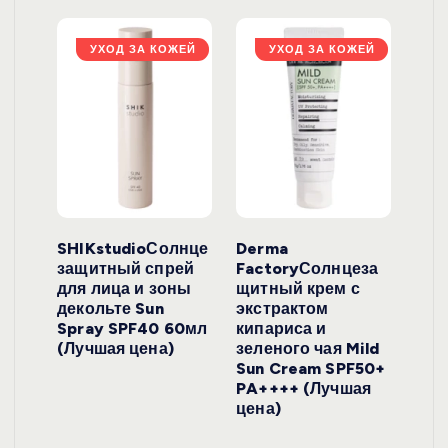
ЖЕЙ
УХОД ЗА КОЖЕЙ
УХОД ЗА КОЖЕЙ
ло
SHIKstudioСолнце
Derma
Ara
локо
защитный спрей
FactoryСолнцеза
ног
для лица и зоны
щитный крем с
пуд
y
декольте Sun
экстрактом
Prof
onut
Spray SPF40 60мл
кипариса и
Cre
ена)
(Лучшая цена)
зеленого чая Mild
(Лу
Sun Cream SPF50+
PA++++ (Лучшая
цена)