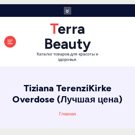
П
е
р
Terra
е
й
Beauty
т
и
Каталог товаров для красоты и
к
здоровья.
с
о
д
е
Tiziana TerenziKirke
р
Overdose (Лучшая цена)
ж
а
н
Главная
и
ю