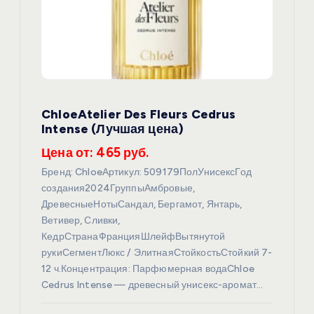
ChloeAtelier Des Fleurs Cedrus
Intense (Лучшая цена)
Цена от: 465 руб.
Бренд: ChloeАртикул: 509179ПолУнисексГод
создания2024ГруппыАмбровые,
ДревесныеНотыСандал, Бергамот, Янтарь,
Ветивер, Сливки,
КедрСтранаФранцияШлейфВытянутой
рукиСегментЛюкс / ЭлитнаяСтойкостьСтойкий 7-
12 ч.Концентрация: Парфюмерная водаChloe
Cedrus Intense — древесный унисекс-аромат…