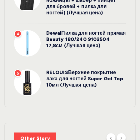
ножницы + шабер + пинцет
для бровей + пилка для
ногтей) (Лучшая цена)
DewalПилка для ногтей прямая
4
Beauty 180/240 9102504
17,8см (Лучшая цена)
RELOUISВерхнее покрытие
5
лака для ногтей Super Gel Top
10мл (Лучшая цена)
УХОД ЗА
ВОЛОСАМИ
WelcosШа
мпунь для
УХОД ЗА
ВОЛОСАМИ
волос
Other Story