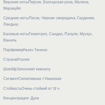
Верхние ноты
Персик, Болгарская роза, Малина,
Маракуйя
Средние ноты
Песок, Черная смородина, Гардения,
Ландыш
Базовые ноты
Гелиотроп, Сандал, Пачули, Мускус,
Ваниль
Парфюмер
Paolo Terenzi
Страна
Италия
Шлейф
Заполняет комнату
Сегмент
Селективная / Нишевая
Стойкость
Очень стойкий от 12 ч.
Концентрация:
Духи