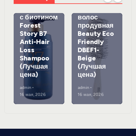
против
DewalЩетк
выпадения
а для
с биотином
волос
Forest
продувная
Story B7
Beauty Eco
Anti-Hair
Friendly
Loss
DBEF1-
Shampoo
Beige
(Лучшая
(Лучшая
цена)
цена)
admin
admin
16 мая, 2026
16 мая, 2026