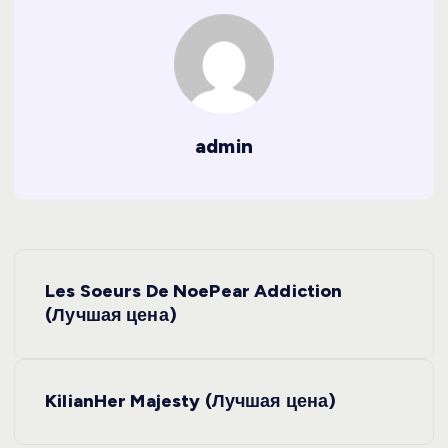
admin
Н
Les Soeurs De NoePear Addiction
а
(Лучшая цена)
в
KilianHer Majesty (Лучшая цена)
и