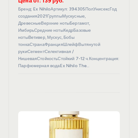
п
Цена от: 139 руб.
Бренд: Ex NihiloАртикул: 394305ПолУнисексГод
и
создания2021ГруппыМускусные,
ДревесныеВерхние нотыБергамот,
с
ИмбирьСредние нотыКедрБазовые
нотыВетивер, Мускус, Бобы
я
тонкаСтранаФранцияШлейфВытянутой
рукиСегментСелективная /
НишеваяСтойкостьСтойкий 7-12 ч.Концентрация:
м
Парфюмерная водаEx Nihilo The…