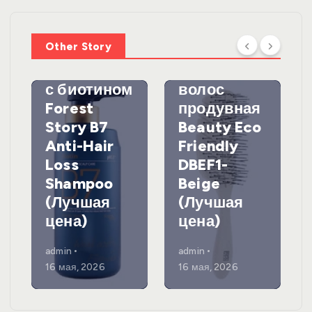
мпунь для
УХОД ЗА
ВОЛОСАМИ
волос
Other Story
против
DewalЩетк
выпадения
а для
с биотином
волос
Forest
продувная
Story B7
Beauty Eco
Anti-Hair
Friendly
Loss
DBEF1-
Shampoo
Beige
(Лучшая
(Лучшая
цена)
цена)
admin
admin
16 мая, 2026
16 мая, 2026