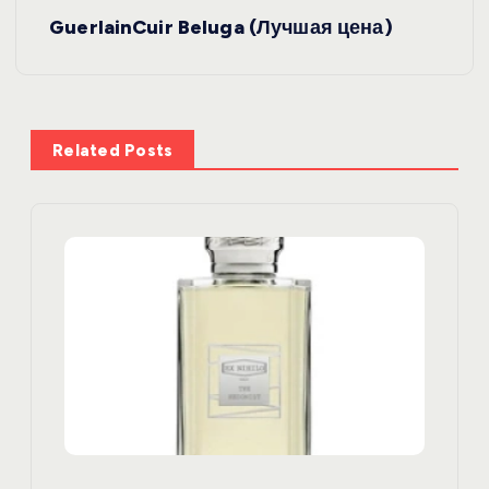
в
GuerlainCuir Beluga (Лучшая цена)
и
г
Related Posts
а
ц
и
я
п
о