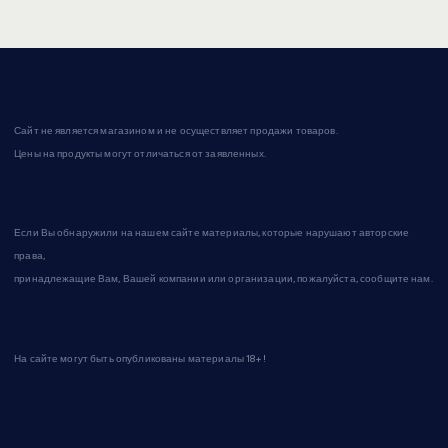
Сайт не является магазином и не осуществляет продажи товаров.
Цены на продукты могут отличаться от заявленных.
Если Вы обнаружили на нашем сайте материалы, которые нарушают авторские
права,
принадлежащие Вам, Вашей компании или организации, пожалуйста, сообщите нам.
На сайте могут быть опубликованы материалы 18+!