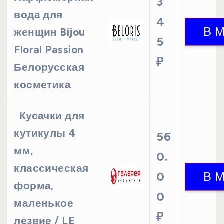
3
вода для
4
женщин Bijou
5
Floral Passion
₽
Белорусская
косметика
Кусачки для
кутикулы 4
56
мм,
0.
классическая
0
форма,
0
маленькое
₽
лезвие / LE