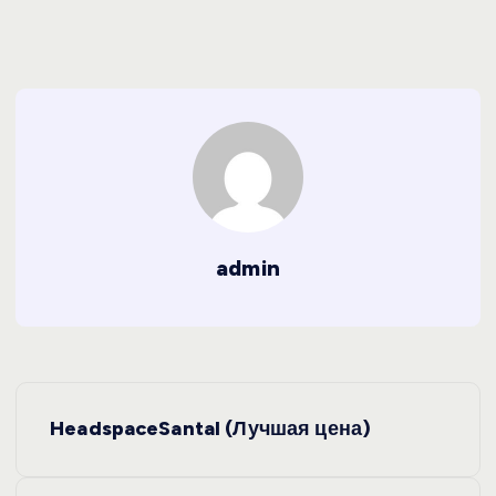
admin
Н
HeadspaceSantal (Лучшая цена)
а