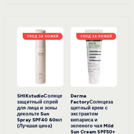
ЖЕЙ
УХОД ЗА КОЖЕЙ
УХОД ЗА КОЖЕЙ
ло
SHIKstudioСолнце
Derma
Ara
локо
защитный спрей
FactoryСолнцеза
ног
для лица и зоны
щитный крем с
пуд
y
декольте Sun
экстрактом
Prof
onut
Spray SPF40 60мл
кипариса и
Cre
ена)
(Лучшая цена)
зеленого чая Mild
(Лу
Sun Cream SPF50+