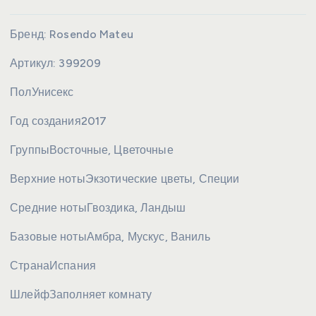
Бренд:
Rosendo Mateu
Артикул:
399209
Пол
Унисекс
Год создания
2017
Группы
Восточные, Цветочные
Верхние ноты
Экзотические цветы, Специи
Средние ноты
Гвоздика, Ландыш
Базовые ноты
Амбра, Мускус, Ваниль
Страна
Испания
Шлейф
Заполняет комнату