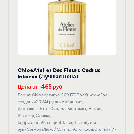
ChloeAtelier Des Fleurs Cedrus
Intense (Лучшая цена)
Цена от: 465 руб.
Бренд: ChloeАртикул: 509179ПолУнисексГод
создания2024ГруппыАмбровые,
ДревесныеНотыСандал, Бергамот, Янтарь,
Ветивер, Сливки,
КедрСтранаФранцияШлейфВытянутой
рукиСегментЛюкс / ЭлитнаяСтойкостьСтойкий 7-