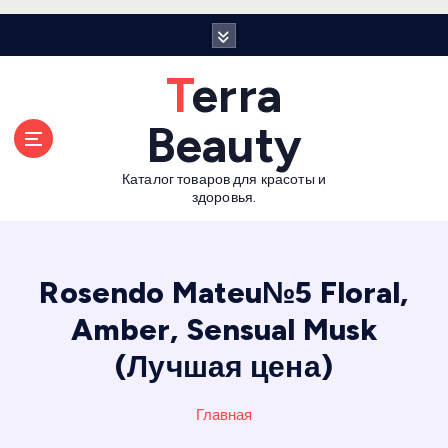
П
е
р
Terra
е
й
Beauty
т
и
Каталог товаров для красоты и
к
здоровья.
с
о
д
е
Rosendo Mateu№5 Floral,
р
Amber, Sensual Musk
ж
а
(Лучшая цена)
н
и
Главная
ю