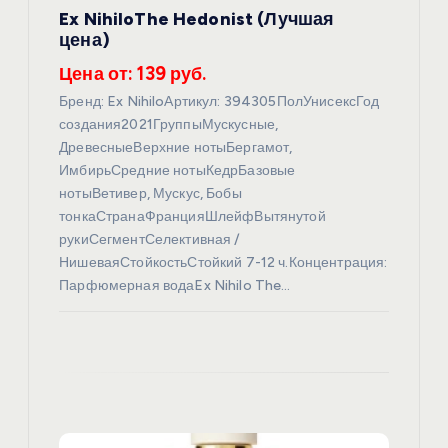
з
Ex NihiloThe Hedonist (Лучшая
цена)
а
Цена от: 139 руб.
п
Бренд: Ex NihiloАртикул: 394305ПолУнисексГод
создания2021ГруппыМускусные,
и
ДревесныеВерхние нотыБергамот,
ИмбирьСредние нотыКедрБазовые
с
нотыВетивер, Мускус, Бобы
тонкаСтранаФранцияШлейфВытянутой
рукиСегментСелективная /
я
НишеваяСтойкостьСтойкий 7-12 ч.Концентрация:
Парфюмерная водаEx Nihilo The…
м