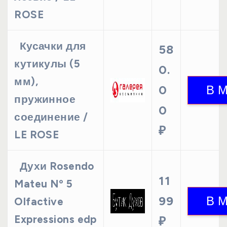
ROSE
Кусачки для
58
кутикулы (5
0.
мм),
0
пружинное
0
соединение /
₽
LE ROSE
Духи Rosendo
11
Mateu Nº 5
99
Olfactive
Expressions edp
₽