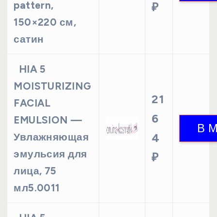
pattern,
₽
150×220 см,
сатин
HIA 5
MOISTURIZING
21
FACIAL
6
EMULSION —
Увлажняющая
4
эмульсия для
₽
лица, 75
мл5.0011