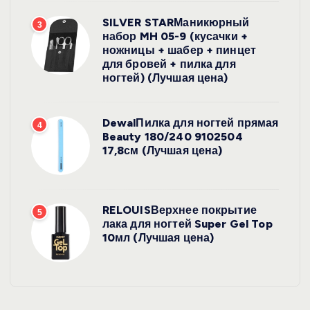
SILVER STARМаникюрный
3
набор MH 05-9 (кусачки +
ножницы + шабер + пинцет
для бровей + пилка для
ногтей) (Лучшая цена)
DewalПилка для ногтей прямая
4
Beauty 180/240 9102504
17,8см (Лучшая цена)
RELOUISВерхнее покрытие
5
лака для ногтей Super Gel Top
10мл (Лучшая цена)
УХОД ЗА
ВОЛОСАМИ
WelcosШа