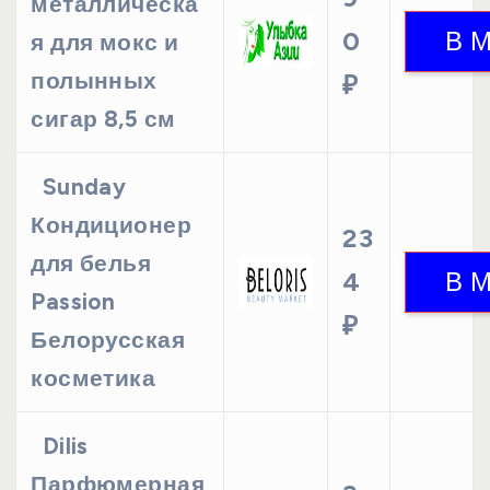
металлическа
0
я для мокс и
полынных
₽
сигар 8,5 см
Sunday
Кондиционер
23
для белья
4
Passion
₽
Белорусская
косметика
Dilis
Парфюмерная