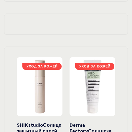
ЖЕЙ
УХОД ЗА КОЖЕЙ
УХОД ЗА КОЖЕЙ
ло
SHIKstudioСолнце
Derma
Ara
локо
защитный спрей
FactoryСолнцеза
ног