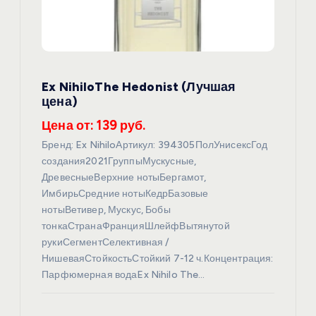
о
з
Ex NihiloThe Hedonist (Лучшая
а
цена)
п
Цена от: 139 руб.
Бренд: Ex NihiloАртикул: 394305ПолУнисексГод
и
создания2021ГруппыМускусные,
ДревесныеВерхние нотыБергамот,
с
ИмбирьСредние нотыКедрБазовые
нотыВетивер, Мускус, Бобы
я
тонкаСтранаФранцияШлейфВытянутой
рукиСегментСелективная /
НишеваяСтойкостьСтойкий 7-12 ч.Концентрация:
м
Парфюмерная водаEx Nihilo The…