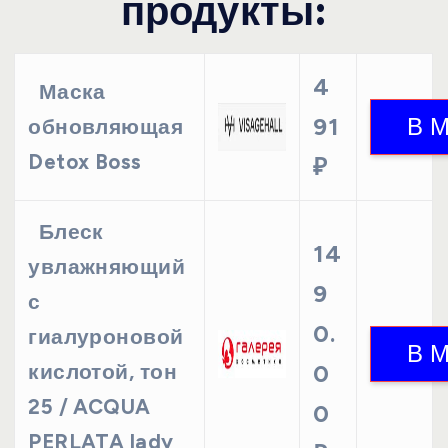
продукты:
4
Маска
91
обновляющая
Detox Boss
₽
Блеск
14
увлажняющий
9
с
0.
гиалуроновой
кислотой, тон
0
25 / ACQUA
0
PERLATA lady