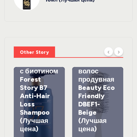
УХОД ЗА
ВОЛОСАМИ
WelcosШа
мпунь для
УХОД ЗА
ВОЛОСАМИ
волос
Other Story
против
DewalЩетк
выпадения
а для
с биотином
волос
Forest
продувная
Story B7
Beauty Eco
Anti-Hair
Friendly
Loss
DBEF1-
Shampoo
Beige
(Лучшая
(Лучшая
цена)
цена)