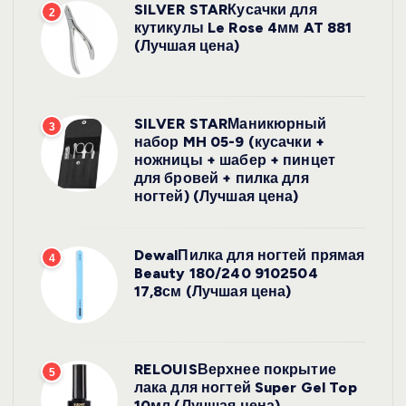
SILVER STARКусачки для
2
кутикулы Le Rose 4мм AT 881
(Лучшая цена)
SILVER STARМаникюрный
3
набор MH 05-9 (кусачки +
ножницы + шабер + пинцет
для бровей + пилка для
ногтей) (Лучшая цена)
DewalПилка для ногтей прямая
4
Beauty 180/240 9102504
17,8см (Лучшая цена)
RELOUISВерхнее покрытие
5
лака для ногтей Super Gel Top
10мл (Лучшая цена)