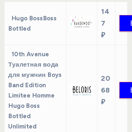
14
Hugo BossBoss
7
Bottled
₽
10th Avenue
Туалетная вода
для мужчин Boys
20
Band Edition
68
Limitee Homme
₽
Hugo Boss
Bottled
Unlimited