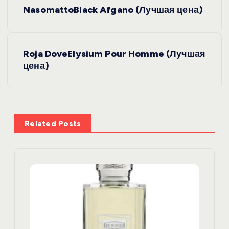
Н
NasomattoBlack Afgano (Лучшая цена)
а
в
Roja DoveElysium Pour Homme (Лучшая
цена)
и
г
а
Related Posts
ц
и
я
п