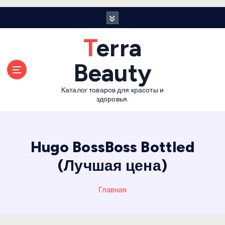
П
е
р
Terra
е
й
Beauty
т
и
Каталог товаров для красоты и
к
здоровья.
с
о
д
е
Hugo BossBoss Bottled
р
(Лучшая цена)
ж
а
н
Главная
и
ю