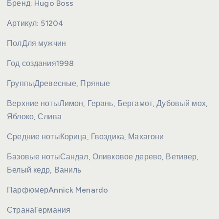
Бренд:
Hugo Boss
Артикул:
51204
Пол
Для мужчин
Год создания
1998
Группы
Древесные, Пряные
Верхние ноты
Лимон, Герань, Бергамот, Дубовый мох,
Яблоко, Слива
Средние ноты
Корица, Гвоздика, Махагони
Базовые ноты
Сандал, Оливковое дерево, Ветивер,
Белый кедр, Ваниль
Парфюмер
Annick Menardo
Страна
Германия