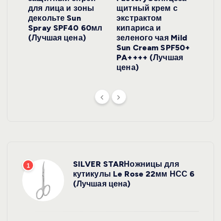
для лица и зоны
щитный крем с
пуд
y
декольте Sun
экстрактом
Prof
onut
Spray SPF40 60мл
кипариса и
Cre
ена)
(Лучшая цена)
зеленого чая Mild
(Лу
Sun Cream SPF50+
PA++++ (Лучшая
цена)
SILVER STARНожницы для
1
кутикулы Le Rose 22мм НСС 6
(Лучшая цена)