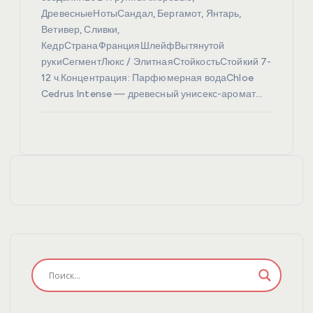
ДревесныеНотыСандал, Бергамот, Янтарь,
Ветивер, Сливки,
КедрСтранаФранцияШлейфВытянутой
рукиСегментЛюкс / ЭлитнаяСтойкостьСтойкий 7-
12 ч.Концентрация: Парфюмерная водаChloe
Cedrus Intense — древесный унисекс-аромат…