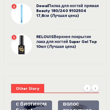
DewalПилка для ногтей прямая
4
Beauty 180/240 9102504
17,8см (Лучшая цена)
RELOUISВерхнее покрытие
5
лака для ногтей Super Gel Top
10мл (Лучшая цена)
УХОД ЗА
ВОЛОСАМИ
WelcosШа
мпунь для
УХОД ЗА
ВОЛОСАМИ
волос
Other Story
против
DewalЩетк
выпадения
а для
с биотином
волос