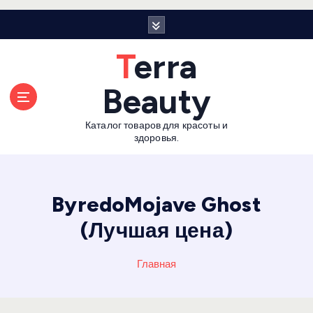
П
е
р
Terra
е
й
Beauty
т
и
Каталог товаров для красоты и
к
здоровья.
с
о
д
е
ByredoMojave Ghost
р
(Лучшая цена)
ж
а
н
Главная
и
ю