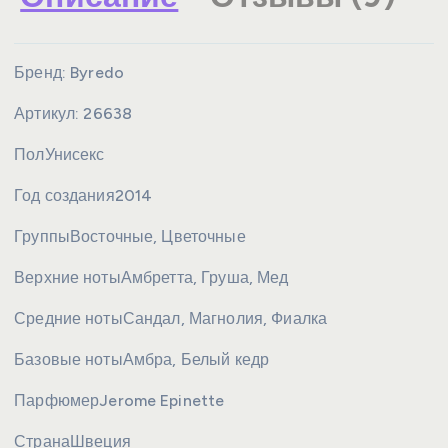
Бренд:
Byredo
Артикул:
26638
Пол
Унисекс
Год создания
2014
Группы
Восточные, Цветочные
Верхние ноты
Амбретта, Груша, Мед
Средние ноты
Сандал, Магнолия, Фиалка
Базовые ноты
Амбра, Белый кедр
Парфюмер
Jerome Epinette
Страна
Швеция