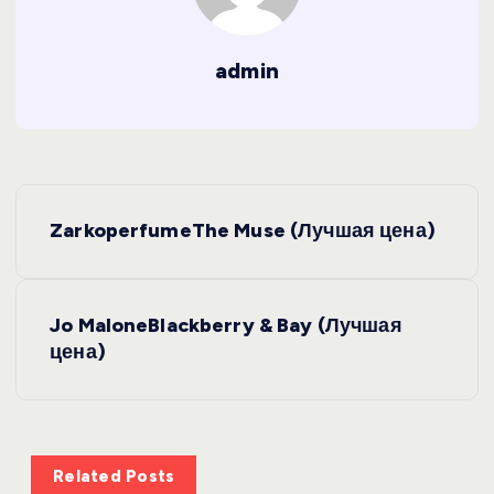
admin
Н
ZarkoperfumeThe Muse (Лучшая цена)
а
в
Jo MaloneBlackberry & Bay (Лучшая
цена)
и
г
а
Related Posts