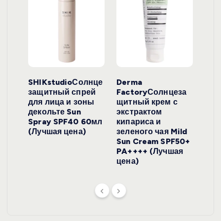
ло
SHIKstudioСолнце
Derma
Ara
локо
защитный спрей
FactoryСолнцеза
ног
для лица и зоны
щитный крем с
пуд
y
декольте Sun
экстрактом
Prof
onut
Spray SPF40 60мл
кипариса и
Cre
ена)
(Лучшая цена)
зеленого чая Mild
(Лу
Sun Cream SPF50+
PA++++ (Лучшая
цена)