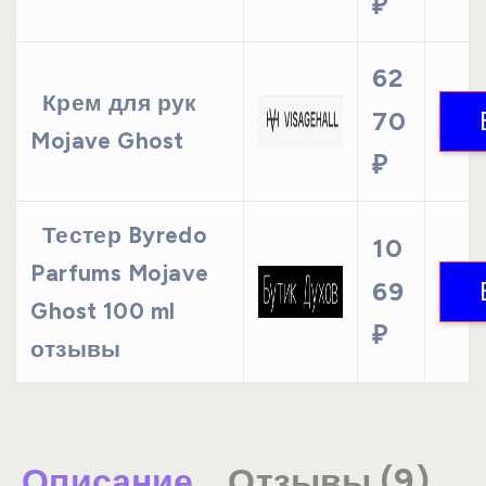
₽
62
Крем для рук
70
Mojave Ghost
₽
Тестер Byredo
10
Parfums Mojave
69
Ghost 100 ml
₽
отзывы
Описание
Отзывы (9)