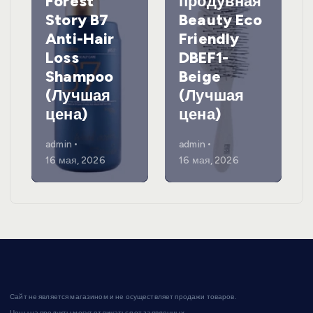
Forest
продувная
Story B7
Beauty Eco
Anti-Hair
Friendly
Loss
DBEF1-
Shampoo
Beige
(Лучшая
(Лучшая
цена)
цена)
admin
admin
16 мая, 2026
16 мая, 2026
Сайт не является магазином и не осуществляет продажи товаров.
Цены на продукты могут отличаться от заявленных.