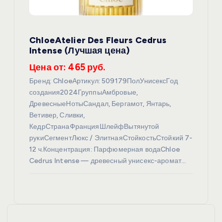
ChloeAtelier Des Fleurs Cedrus
Intense (Лучшая цена)
Цена от: 465 руб.
Бренд: ChloeАртикул: 509179ПолУнисексГод
создания2024ГруппыАмбровые,
ДревесныеНотыСандал, Бергамот, Янтарь,
Ветивер, Сливки,
КедрСтранаФранцияШлейфВытянутой
рукиСегментЛюкс / ЭлитнаяСтойкостьСтойкий 7-
12 ч.Концентрация: Парфюмерная водаChloe
Cedrus Intense — древесный унисекс-аромат…