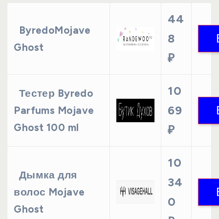
44
ByredoMojave
8
Ghost
₽
10
Тестер Byredo
69
Parfums Mojave
Ghost 100 ml
₽
10
Дымка для
34
волос Mojave
0
Ghost