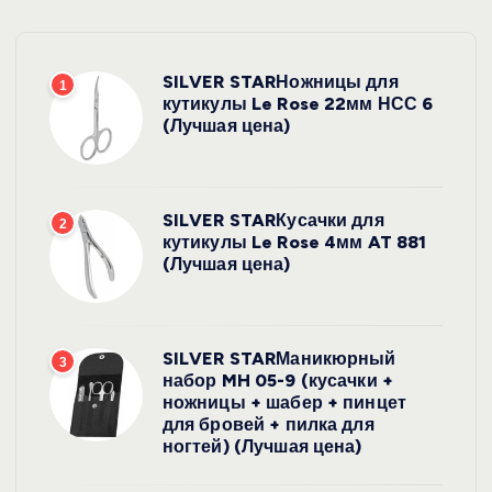
SILVER STARНожницы для
1
кутикулы Le Rose 22мм НСС 6
(Лучшая цена)
SILVER STARКусачки для
2
кутикулы Le Rose 4мм AT 881
(Лучшая цена)
SILVER STARМаникюрный
3
набор MH 05-9 (кусачки +
ножницы + шабер + пинцет
для бровей + пилка для
ногтей) (Лучшая цена)