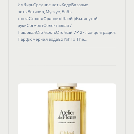
с
ИмбирьСредние нотыКедрБазовые
нотыВетивер, Мускус, Бобы
я
тонкаСтранаФранцияШлейфВытянутой
рукиСегментСелективная /
НишеваяСтойкостьСтойкий 7-12 ч.Концентрация:
м
Парфюмерная водаEx Nihilo The…