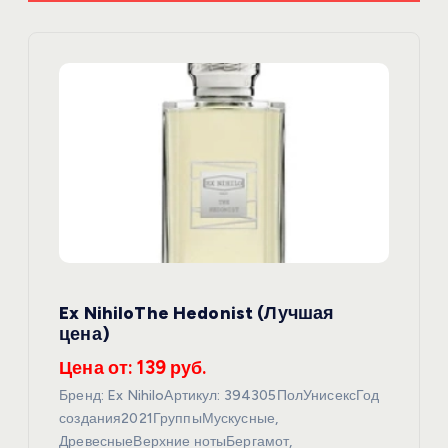
ц
и
я
п
о
з
Ex NihiloThe Hedonist (Лучшая
а
цена)
п
Цена от: 139 руб.
Бренд: Ex NihiloАртикул: 394305ПолУнисексГод
и
создания2021ГруппыМускусные,
ДревесныеВерхние нотыБергамот,