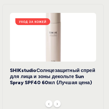
УХОД ЗА КОЖЕЙ
У
SHIKstudioСолнцезащитный спрей
Derm
rely
для лица и зоны декольте Sun
крем
ая
Spray SPF40 60мл (Лучшая цена)
зеле
SPF5