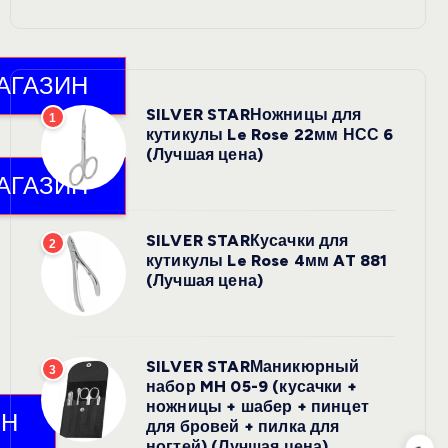
SILVER STARНожницы для
1
кутикулы Le Rose 22мм НСС 6
(Лучшая цена)
SILVER STARКусачки для
2
кутикулы Le Rose 4мм AT 881
(Лучшая цена)
SILVER STARМаникюрный
3
набор MH 05-9 (кусачки +
ножницы + шабер + пинцет
для бровей + пилка для
ногтей) (Лучшая цена)