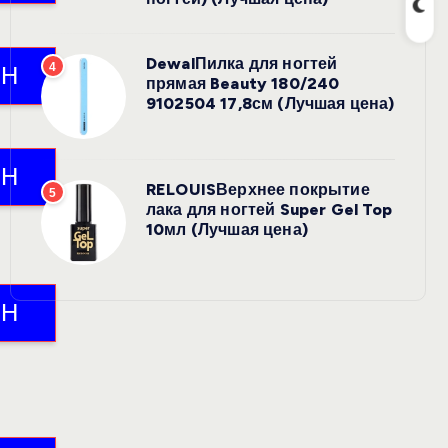
DewalПилка для ногтей
4
прямая Beauty 180/240
9102504 17,8см (Лучшая цена)
RELOUISВерхнее покрытие
5
лака для ногтей Super Gel Top
10мл (Лучшая цена)