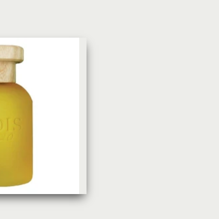
УХОД ЗА КОЖЕЙ
DoveКрем-мыло Кокосовое
молоко и лепестки жасмина Pu
Panpering Coconut Milk (Лучш
цена)