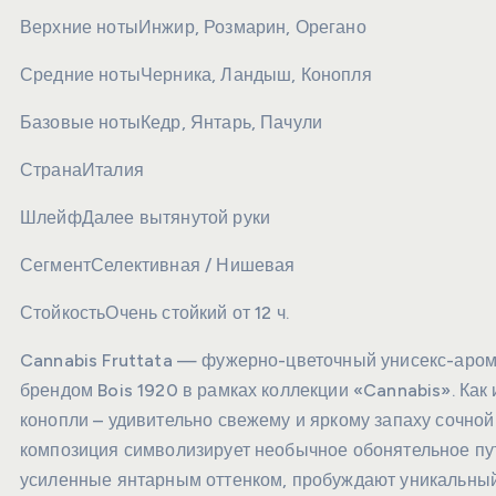
Верхние ноты
Инжир, Розмарин, Орегано
Средние ноты
Черника, Ландыш, Конопля
Базовые ноты
Кедр, Янтарь, Пачули
Страна
Италия
Шлейф
Далее вытянутой руки
Сегмент
Селективная / Нишевая
Стойкость
Очень стойкий от 12 ч.
Cannabis Fruttata — фужерно-цветочный унисекс-ар
брендом Bois 1920 в рамках коллекции «Cannabis». Как 
конопли – удивительно свежему и яркому запаху сочно
композиция символизирует необычное обонятельное пу
усиленные янтарным оттенком, пробуждают уникальный