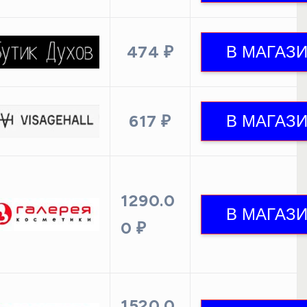
474 ₽
617 ₽
1290.0
0 ₽
1520.0