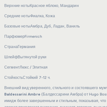
Верхние ноты
Красное яблоко, Мандарин
Средние ноты
Фиалка, Кожа
Базовые ноты
Амбра, Дуб, Ладан, Ваниль
Парфюмер
Firmenich
Страна
Германия
Шлейф
Вытянутой руки
Сегмент
Люкс / Элитная
Стойкость
Стойкий 7-12 ч.
Внешний вид уверенного, стильного и состоявшего му
Baldessarini Ambre
(Балдессарини Амбра) от Hugo Boss
имидж более завершенным и стильным, показывая, что