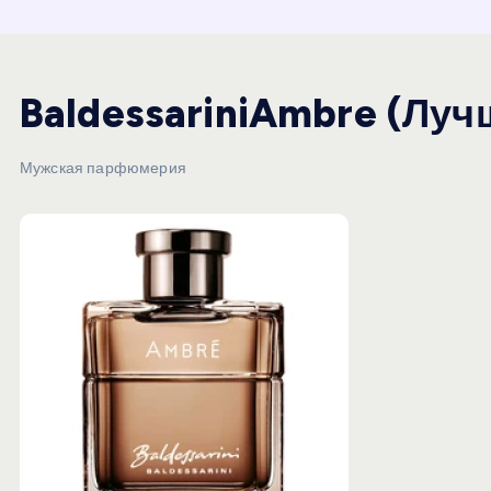
и
ю
BaldessariniAmbre (Луч
Мужская парфюмерия