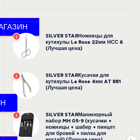
SILVER STARНожницы для
1
кутикулы Le Rose 22мм НСС 6
(Лучшая цена)
SILVER STARКусачки для
2
кутикулы Le Rose 4мм AT 881
(Лучшая цена)
SILVER STARМаникюрный
3
набор MH 05-9 (кусачки +
ножницы + шабер + пинцет
для бровей + пилка для
ногтей) (Лучшая цена)