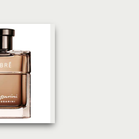
УХОД ЗА КОЖЕЙ
DoveКрем-мыло Кокосовое
молоко и лепестки жасмина Pu
Panpering Coconut Milk (Лучш
цена)