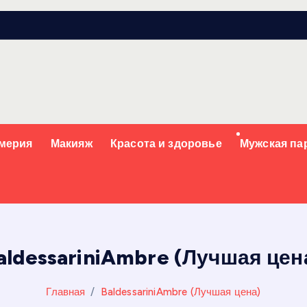
мерия
Макияж
Красота и здоровье
Мужская п
aldessariniAmbre (Лучшая цен
Главная
BaldessariniAmbre (Лучшая цена)