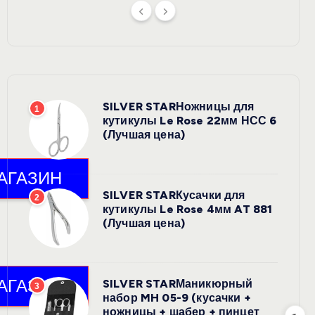
SILVER STARНожницы для
1
кутикулы Le Rose 22мм НСС 6
(Лучшая цена)
SILVER STARКусачки для
2
кутикулы Le Rose 4мм AT 881
(Лучшая цена)
SILVER STARМаникюрный
3
набор MH 05-9 (кусачки +
ножницы + шабер + пинцет