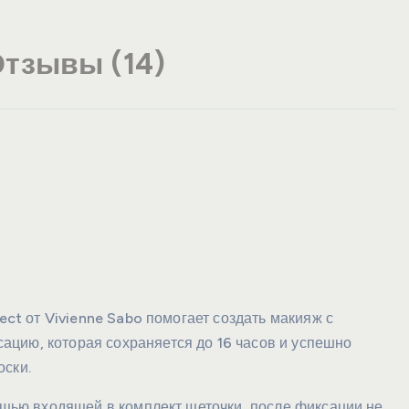
тзывы (14)
ect от Vivienne Sabo помогает создать макияж с
цию, которая сохраняется до 16 часов и успешно
оски.
мощью входящей в комплект щеточки, после фиксации не