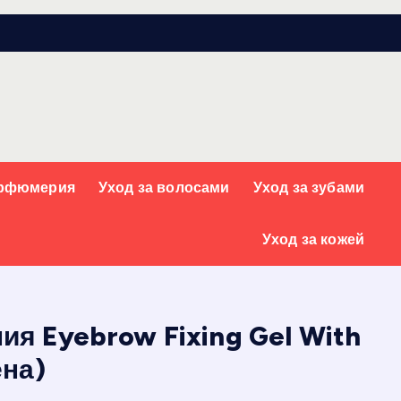
арфюмерия
Уход за волосами
Уход за зубами
Уход за кожей
я Eyebrow Fixing Gel With
ена)