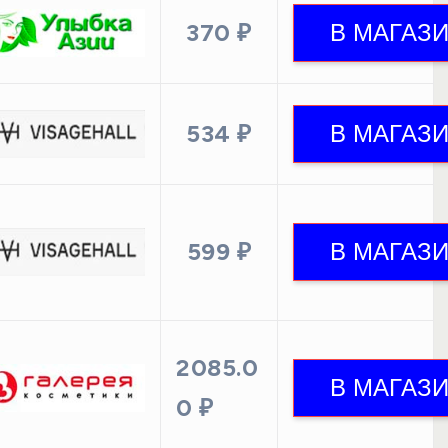
370 ₽
534 ₽
599 ₽
2085.0
0 ₽