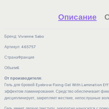
Описание
О
Бренд:
Vivienne Sabo
Артикул:
465757
Страна
Франция
Объем
6
От производителя:
Гель для бровей Eyebrow Fixing Gel With Lamination Eff
эффектом ламинирования. Средство обеспечивает фикса
дисциплинирует, закрепляет жесткие, непослушные вол
Гель имеет легкую текстуру, аккуратно наносится с по