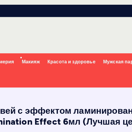
мерия
Макияж
Красота и здоровье
Мужская п
овей с эффектом ламинировани
ination Effect 6мл (Лучшая ц