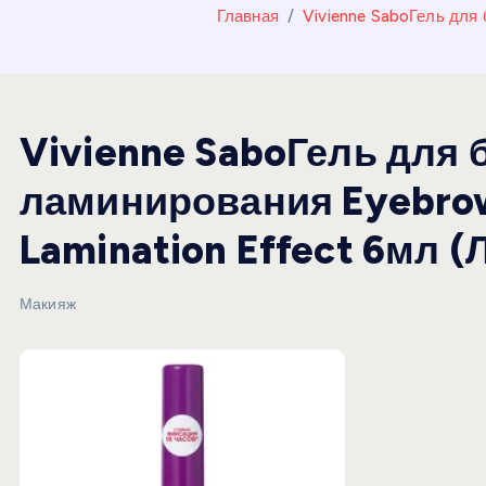
и
Главная
Vivienne SaboГель для 
ю
Vivienne SaboГель для
ламинирования Eyebrow 
Lamination Effect 6мл 
Макияж