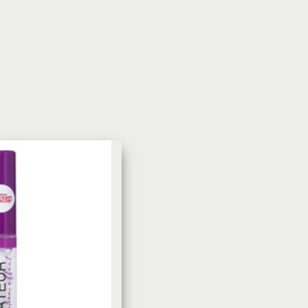
УХОД ЗА КОЖЕЙ
DoveКрем-мыло Кокосовое
молоко и лепестки жасмина Pu
Panpering Coconut Milk (Лучш
цена)