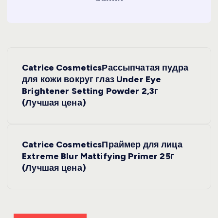
Н
Catrice CosmeticsРассыпчатая пудра
а
для кожи вокруг глаз Under Eye
Brightener Setting Powder 2,3г
в
(Лучшая цена)
и
Catrice CosmeticsПраймер для лица
г
Extreme Blur Mattifying Primer 25г
(Лучшая цена)
а
ц