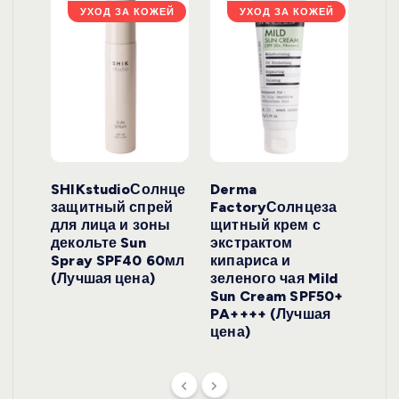
ЖЕЙ
УХОД ЗА КОЖЕЙ
УХОД ЗА КОЖЕЙ
ло
SHIKstudioСолнце
Derma
Ara
локо
защитный спрей
FactoryСолнцеза
ног
для лица и зоны
щитный крем с
пуд
y
декольте Sun
экстрактом
Prof
onut
Spray SPF40 60мл
кипариса и
Cre
ена)
(Лучшая цена)
зеленого чая Mild
(Лу
Sun Cream SPF50+
PA++++ (Лучшая
цена)