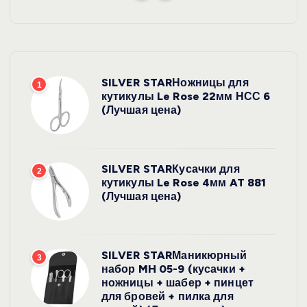
SILVER STARНожницы для
1
кутикулы Le Rose 22мм НСС 6
(Лучшая цена)
SILVER STARКусачки для
2
кутикулы Le Rose 4мм AT 881
(Лучшая цена)
SILVER STARМаникюрный
3
набор MH 05-9 (кусачки +
ножницы + шабер + пинцет
для бровей + пилка для