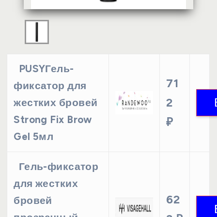
PUSYГель-
71
фиксатор для
2
жестких бровей
Strong Fix Brow
₽
Gel 5мл
Гель-фиксатор
для жестких
62
бровей