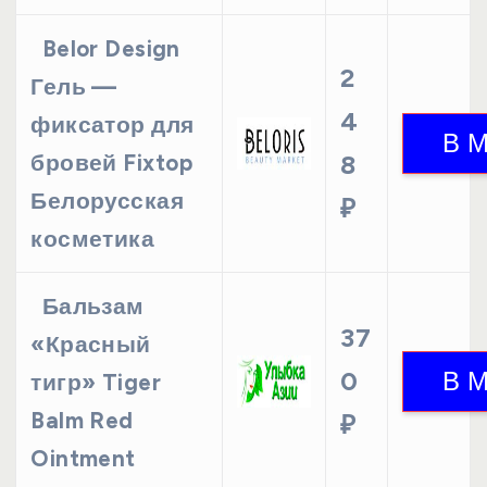
Belor Design
2
Гель —
4
фиксатор для
бровей Fixtop
8
Белорусская
₽
косметика
Бальзам
37
«Красный
0
тигр» Tiger
Balm Red
₽
Ointment