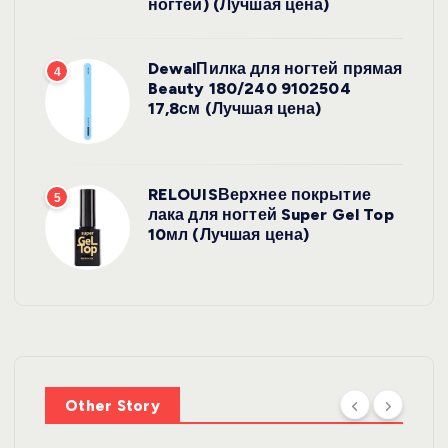
ногтей) (Лучшая цена)
DewalПилка для ногтей прямая
4
Beauty 180/240 9102504
17,8см (Лучшая цена)
RELOUISВерхнее покрытие
5
лака для ногтей Super Gel Top
10мл (Лучшая цена)
УХОД ЗА
ВОЛОСАМИ
WelcosШа
мпунь для
УХОД ЗА
ВОЛОСАМИ
волос
Other Story
против
DewalЩетк
выпадения
а для