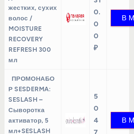
жестких, сухих
0.
волос /
0
MOISTURE
0
RECOVERY
₽
REFRESH 300
мл
ПРОМОНАБО
Р SESDERMA:
5
SESLASH –
0
Сыворотка
4
активатор, 5
мл+SESLASH
7