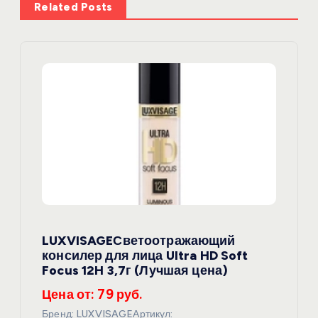
и
Related Posts
я
п
о
з
а
п
LUXVISAGEСветоотражающий
и
консилер для лица Ultra HD Soft
Focus 12H 3,7г (Лучшая цена)
с
Цена от: 79 руб.
Бренд: LUXVISAGEАртикул: