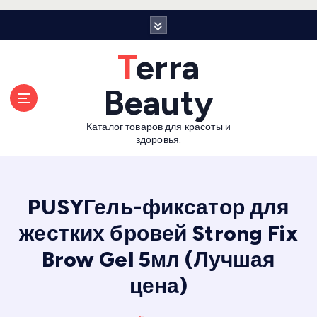
П
е
р
Terra
е
й
Beauty
т
и
Каталог товаров для красоты и
к
здоровья.
с
о
д
е
PUSYГель-фиксатор для
р
жестких бровей Strong Fix
ж
а
Brow Gel 5мл (Лучшая
н
и
цена)
ю