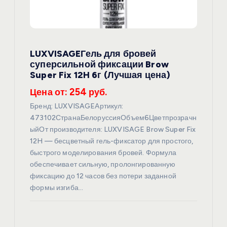
LUXVISAGEГель для бровей
суперсильной фиксации Brow
Super Fix 12H 6г (Лучшая цена)
Цена от: 254 руб.
Бренд: LUXVISAGEАртикул:
473102СтранаБелоруссияОбъем6Цветпрозрачн
ыйОт производителя: LUXVISAGE Brow Super Fix
12H — бесцветный гель-фиксатор для простого,
быстрого моделирования бровей. Формула
обеспечивает сильную, пролонгированную
фиксацию до 12 часов без потери заданной
формы изгиба…