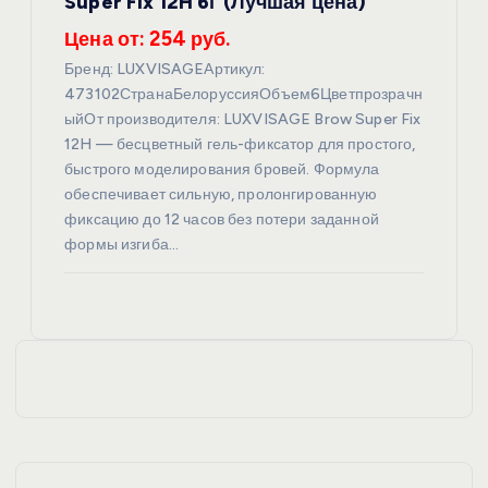
Super Fix 12H 6г (Лучшая цена)
Цена от: 254 руб.
Бренд: LUXVISAGEАртикул:
473102СтранаБелоруссияОбъем6Цветпрозрачн
ыйОт производителя: LUXVISAGE Brow Super Fix
12H — бесцветный гель-фиксатор для простого,
быстрого моделирования бровей. Формула
обеспечивает сильную, пролонгированную
фиксацию до 12 часов без потери заданной
формы изгиба…