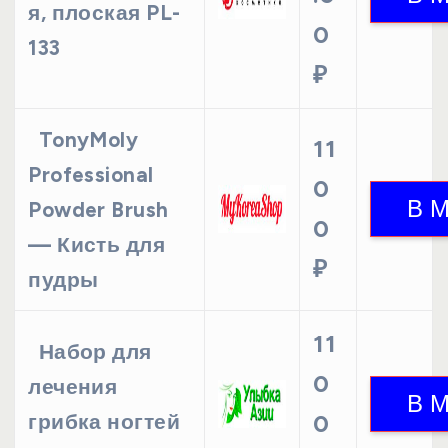
я, плоская PL-
0
133
₽
TonyMoly
11
Professional
0
Powder Brush
0
— Кисть для
₽
пудры
11
Набор для
0
лечения
грибка ногтей
0