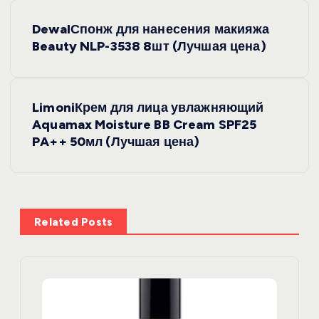
Н
DewalСпонж для нанесения макияжа
а
Beauty NLP-3538 8шт (Лучшая цена)
в
LimoniКрем для лица увлажняющий
и
Aquamax Moisture BB Cream SPF25
PA++ 50мл (Лучшая цена)
г
а
ц
Related Posts
и
я