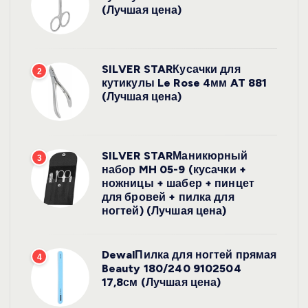
(Лучшая цена)
SILVER STARКусачки для
2
кутикулы Le Rose 4мм AT 881
(Лучшая цена)
SILVER STARМаникюрный
3
набор MH 05-9 (кусачки +
ножницы + шабер + пинцет
для бровей + пилка для
ногтей) (Лучшая цена)
DewalПилка для ногтей прямая
4
Beauty 180/240 9102504
17,8см (Лучшая цена)