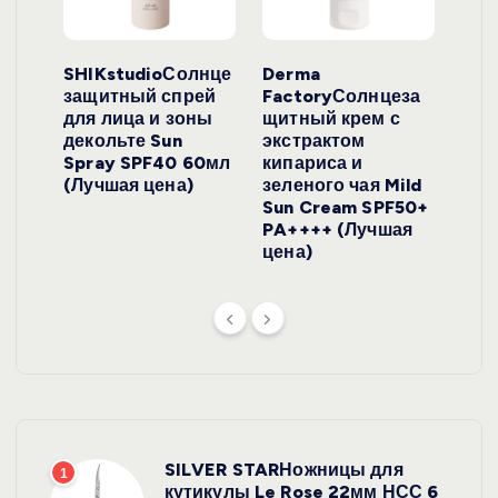
ло
SHIKstudioСолнце
Derma
Ara
локо
защитный спрей
FactoryСолнцеза
ног
для лица и зоны
щитный крем с
пуд
y
декольте Sun
экстрактом
Prof
onut
Spray SPF40 60мл
кипариса и
Cre
ена)
(Лучшая цена)
зеленого чая Mild
(Лу
Sun Cream SPF50+
PA++++ (Лучшая
цена)
SILVER STARНожницы для
1
кутикулы Le Rose 22мм НСС 6