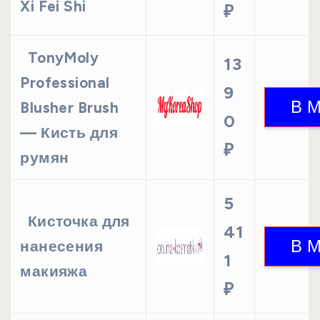
Xi Fei Shi
₽
TonyMoly
13
Professional
9
Blusher Brush
0
— Кисть для
₽
румян
5
Кисточка для
41
нанесения
1
макияжа
₽