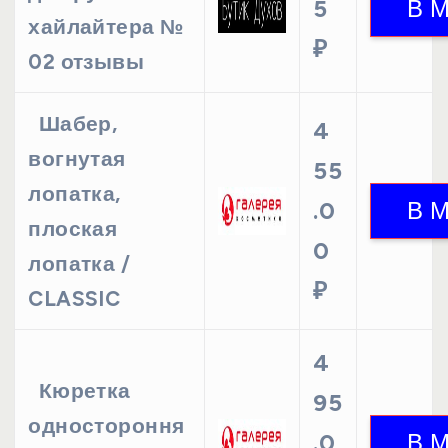
5
хайлайтера №
₽
02 отзывы
Шабер,
4
вогнутая
55
лопатка,
.0
плоская
0
лопатка /
₽
CLASSIC
4
Кюретка
95
одностороння
.0