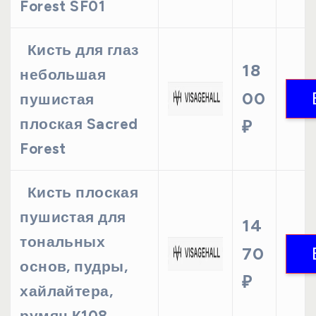
Forest SF01
Кисть для глаз
18
небольшая
00
пушистая
плоская Sacred
₽
Forest
Кисть плоская
пушистая для
14
тональных
70
основ, пудры,
₽
хайлайтера,
румян К108