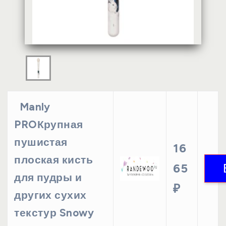
Manly
PROКрупная
пушистая
16
плоская кисть
65
для пудры и
₽
других сухих
текстур Snowy