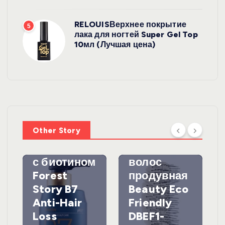
RELOUISВерхнее покрытие
5
лака для ногтей Super Gel Top
10мл (Лучшая цена)
УХОД ЗА
ВОЛОСАМИ
WelcosШа
мпунь для
УХОД ЗА
ВОЛОСАМИ
волос
Other Story
против
DewalЩетк
выпадения
а для
с биотином
волос
Forest
продувная
Story B7
Beauty Eco
Anti-Hair
Friendly
Loss
DBEF1-