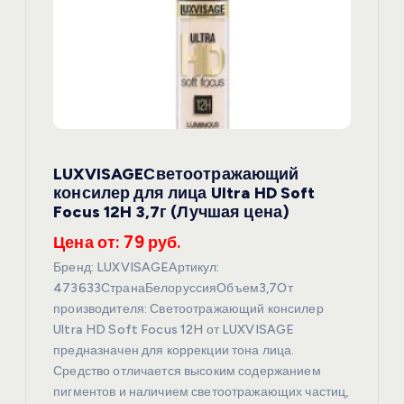
п
о
з
а
LUXVISAGEСветоотражающий
п
консилер для лица Ultra HD Soft
Focus 12H 3,7г (Лучшая цена)
и
Цена от: 79 руб.
с
Бренд: LUXVISAGEАртикул:
473633СтранаБелоруссияОбъем3,7От
я
производителя: Светоотражающий консилер
Ultra HD Soft Focus 12H от LUXVISAGE
предназначен для коррекции тона лица.
м
Средство отличается высоким содержанием
пигментов и наличием светоотражающих частиц,