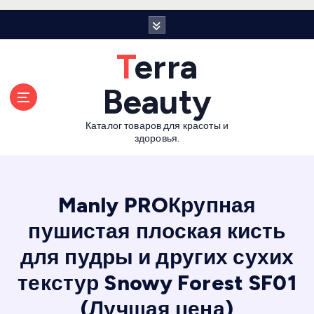
П
е
р
Terra
е
й
Beauty
т
и
Каталог товаров для красоты и
к
здоровья.
с
о
д
е
Manly PROКрупная
р
пушистая плоская кисть
ж
а
для пудры и других сухих
н
и
текстур Snowy Forest SF01
ю
(Лучшая цена)