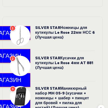
SILVER STARНожницы для
1
кутикулы Le Rose 22мм НСС 6
(Лучшая цена)
SILVER STARКусачки для
2
кутикулы Le Rose 4мм AT 881
(Лучшая цена)
SILVER STARМаникюрный
3
набор MH 05-9 (кусачки +
ножницы + шабер + пинцет
для бровей + пилка для
ногтей) (Лучшая цена)