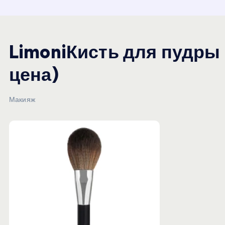
и
ю
LimoniКисть для пудры
цена)
Макияж