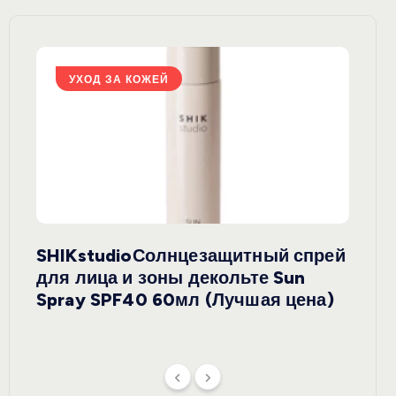
УХОД ЗА КОЖЕЙ
У
SHIKstudioСолнцезащитный спрей
Derm
rely
для лица и зоны декольте Sun
крем
ая
Spray SPF40 60мл (Лучшая цена)
зеле
SPF5