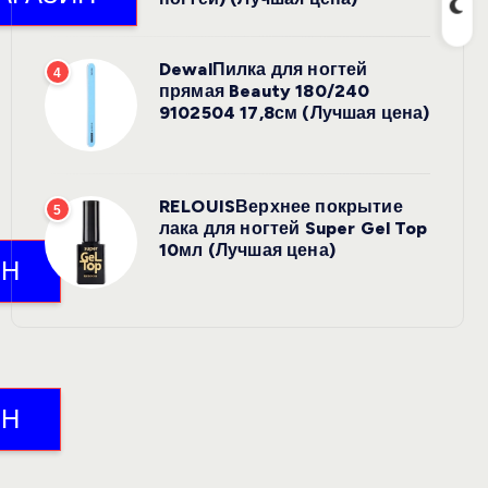
DewalПилка для ногтей
4
прямая Beauty 180/240
9102504 17,8см (Лучшая цена)
RELOUISВерхнее покрытие
5
лака для ногтей Super Gel Top
10мл (Лучшая цена)