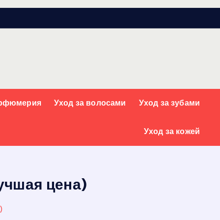
арфюмерия
Уход за волосами
Уход за зубами
Уход за кожей
учшая цена)
)