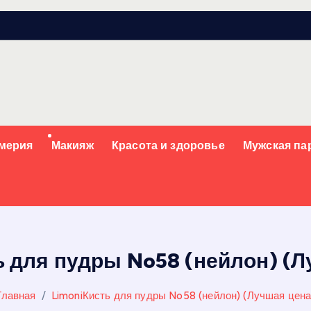
мерия
Макияж
Красота и здоровье
Мужская п
ь для пудры No58 (нейлон) (Л
Главная
LimoniКисть для пудры No58 (нейлон) (Лучшая цена