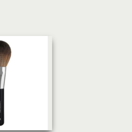
УХОД ЗА КОЖЕЙ
DoveКрем-мыло Кокосовое
молоко и лепестки жасмина Pu
Panpering Coconut Milk (Лучш
цена)