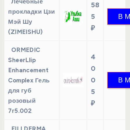
Лечебные
58
прокладки Цзи
5
Мэй Шу
₽
(ZIMEISHU)
ORMEDIC
4
SheerLlip
0
Enhancement
0
Complex Гель
для губ
5
розовый
₽
7г5.002
FILLDERMA