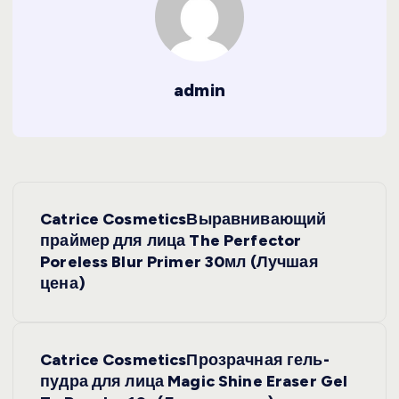
admin
Н
Catrice CosmeticsВыравнивающий
а
праймер для лица The Perfector
Poreless Blur Primer 30мл (Лучшая
в
цена)
и
Catrice CosmeticsПрозрачная гель-
г
пудра для лица Magic Shine Eraser Gel