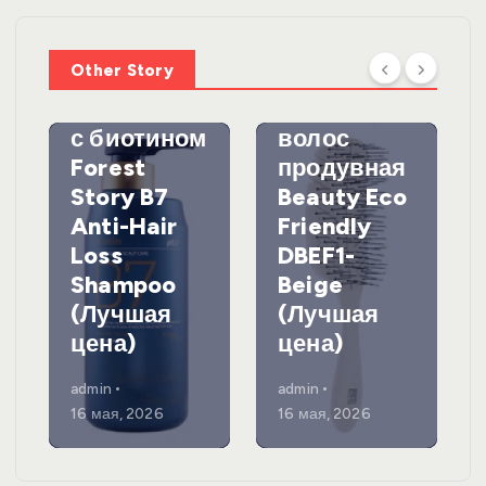
мпунь для
УХОД ЗА
ВОЛОСАМИ
волос
Other Story
против
DewalЩетк
выпадения
а для
с биотином
волос
Forest
продувная
Story B7
Beauty Eco
Anti-Hair
Friendly
Loss
DBEF1-
Shampoo
Beige
(Лучшая
(Лучшая
цена)
цена)
admin
admin
16 мая, 2026
16 мая, 2026