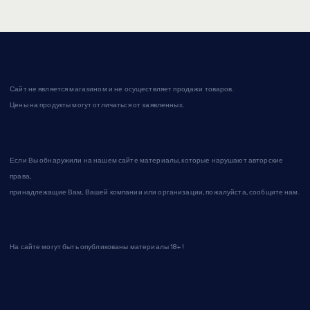
Сайт не является магазином и не осуществляет продажи товаров.
Цены на продукты могут отличаться от заявленных.
Если Вы обнаружили на нашем сайте материалы, которые нарушают авторские
права,
принадлежащие Вам, Вашей компании или организации, пожалуйста, сообщите нам.
На сайте могут быть опубликованы материалы 18+!