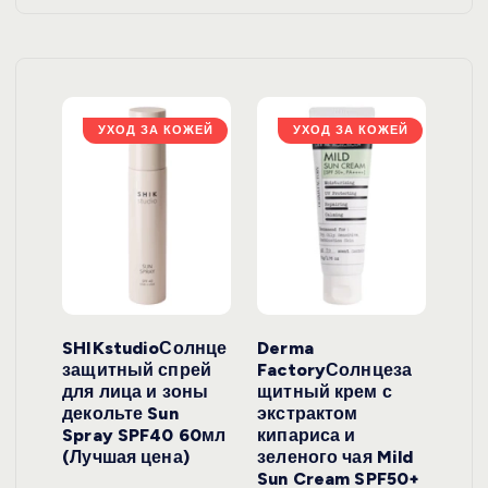
ЖЕЙ
УХОД ЗА КОЖЕЙ
УХОД ЗА КОЖЕЙ
ло
SHIKstudioСолнце
Derma
Ara
локо
защитный спрей
FactoryСолнцеза
ног
для лица и зоны
щитный крем с
пуд
y
декольте Sun
экстрактом
Prof
onut
Spray SPF40 60мл
кипариса и
Cre
ена)
(Лучшая цена)
зеленого чая Mild
(Лу
Sun Cream SPF50+