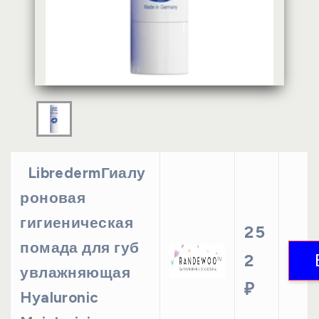
LibredermГиалу
роновая
гигиеническая
25
помада для губ
2
увлажняющая
₽
Hyaluronic