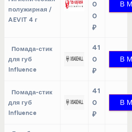
0
полужирная /
0
AEVIT 4 г
₽
41
Помада-стик
0
для губ
Influence
₽
41
Помада-стик
0
для губ
Influence
₽