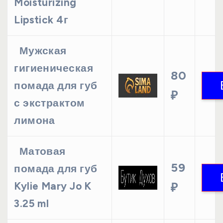
Moisturizing
Lipstick 4г
Мужская
гигиеническая
80
помада для губ
₽
с экстрактом
лимона
Матовая
59
помада для губ
Kylie Mary Jo K
₽
3.25 ml