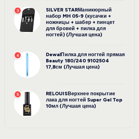
SILVER STARМаникюрный
3
набор MH 05-9 (кусачки +
ножницы + шабер + пинцет
для бровей + пилка для
ногтей) (Лучшая цена)
DewalПилка для ногтей прямая
4
Beauty 180/240 9102504
17,8см (Лучшая цена)
RELOUISВерхнее покрытие
5
лака для ногтей Super Gel Top
10мл (Лучшая цена)
УХОД ЗА
ВОЛОСАМИ
WelcosШа