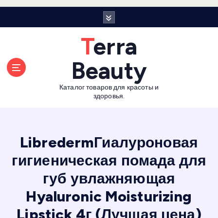
П
е
р
Terra
е
й
Beauty
т
и
Каталог товаров для красоты и
к
здоровья.
с
о
д
е
LibredermГиалуроновая
р
гигиеническая помада для
ж
а
губ увлажняющая
н
и
Hyaluronic Moisturizing
ю
Lipstick 4г (Лучшая цена)