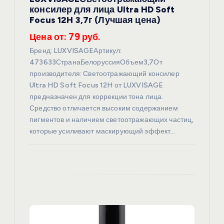
и
консилер для лица Ultra HD Soft
Focus 12H 3,7г (Лучшая цена)
с
Цена от: 79 руб.
я
Бренд: LUXVISAGEАртикул:
473633СтранаБелоруссияОбъем3,7От
производителя: Светоотражающий консилер
м
Ultra HD Soft Focus 12H от LUXVISAGE
предназначен для коррекции тона лица.
Средство отличается высоким содержанием
пигментов и наличием светоотражающих частиц,
которые усиливают маскирующий эффект…