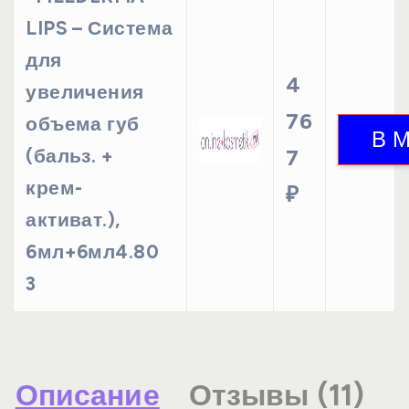
LIPS – Система
для
4
увеличения
76
объема губ
(бальз. +
7
крем-
₽
активат.),
6мл+6мл4.80
3
Описание
Отзывы (11)