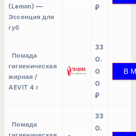
(Lemon) —
₽
Эссенция для
губ
33
Помада
0.
гигиеническая
0
жирная /
0
AEVIT 4 г
₽
33
Помада
0.
гигиеническая