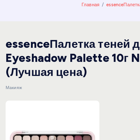
и
Главная
essenceПалетка
ю
essenceПалетка теней дл
Eyeshadow Palette 10г N
(Лучшая цена)
Макияж