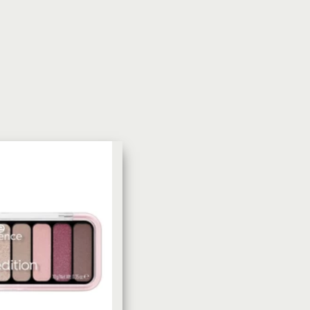
УХОД ЗА КОЖЕЙ
DoveКрем-мыло Кокосовое
молоко и лепестки жасмина Pu
Panpering Coconut Milk (Лучш
цена)