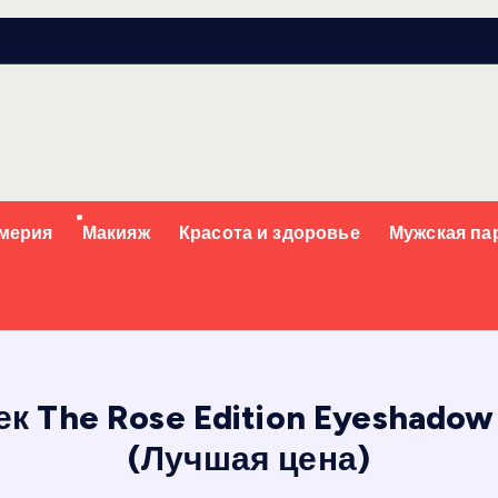
мерия
Макияж
Красота и здоровье
Мужская п
к The Rose Edition Eyeshadow 
(Лучшая цена)