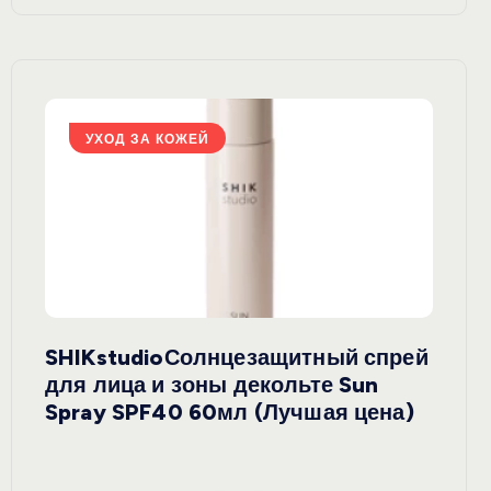
УХОД ЗА КОЖЕЙ
У
SHIKstudioСолнцезащитный спрей
Derm
rely
для лица и зоны декольте Sun
крем
ая
Spray SPF40 60мл (Лучшая цена)
зеле
SPF5