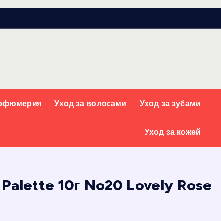
арфюмерия
Уход за волосами
Уход за зубами
Уход за кожей
Palette 10г No20 Lovely Rose