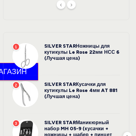
SILVER STARНожницы для
1
кутикулы Le Rose 22мм НСС 6
(Лучшая цена)
SILVER STARКусачки для
2
кутикулы Le Rose 4мм AT 881
(Лучшая цена)
SILVER STARМаникюрный
3
набор MH 05-9 (кусачки +
ножницы + шабер + пинцет