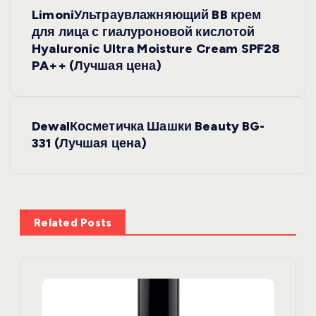
Н
LimoniУльтраувлажняющий BB крем
а
для лица с гиалуроновой кислотой
Hyaluronic Ultra Moisture Cream SPF28
в
PA++ (Лучшая цена)
и
DewalКосметичка Шашки Beauty BG-
г
331 (Лучшая цена)
а
ц
Related Posts
и
я
п