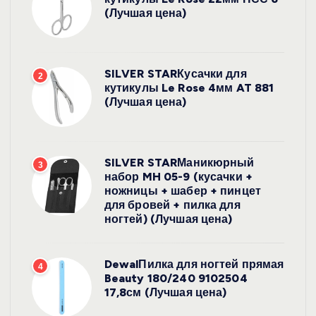
(Лучшая цена)
SILVER STARКусачки для
2
кутикулы Le Rose 4мм AT 881
(Лучшая цена)
SILVER STARМаникюрный
3
набор MH 05-9 (кусачки +
ножницы + шабер + пинцет
для бровей + пилка для
ногтей) (Лучшая цена)
DewalПилка для ногтей прямая
4
Beauty 180/240 9102504
17,8см (Лучшая цена)