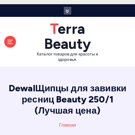
П
е
р
Terra
е
й
Beauty
т
и
Каталог товаров для красоты и
к
здоровья.
с
о
д
е
DewalЩипцы для завивки
р
ресниц Beauty 250/1
ж
а
(Лучшая цена)
н
и
Главная
ю