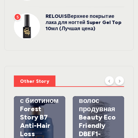
RELOUISВерхнее покрытие
5
лака для ногтей Super Gel Top
10мл (Лучшая цена)
УХОД ЗА
ВОЛОСАМИ
WelcosШа
мпунь для
УХОД ЗА
ВОЛОСАМИ
волос
Other Story
против
DewalЩетк
выпадения
а для
с биотином
волос
Forest
продувная
Story B7
Beauty Eco
Anti-Hair
Friendly
Loss
DBEF1-