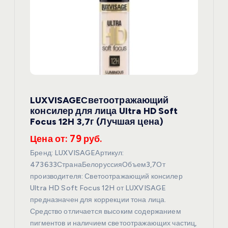
о
з
а
п
LUXVISAGEСветоотражающий
консилер для лица Ultra HD Soft
и
Focus 12H 3,7г (Лучшая цена)
Цена от: 79 руб.
с
Бренд: LUXVISAGEАртикул:
я
473633СтранаБелоруссияОбъем3,7От
производителя: Светоотражающий консилер
Ultra HD Soft Focus 12H от LUXVISAGE
м
предназначен для коррекции тона лица.
Средство отличается высоким содержанием
пигментов и наличием светоотражающих частиц,