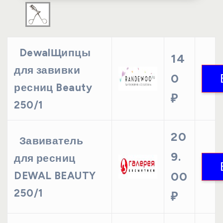
DewalЩипцы
14
для завивки
0
ресниц Beauty
₽
250/1
20
Завиватель
9.
для ресниц
DEWAL BEAUTY
00
250/1
₽