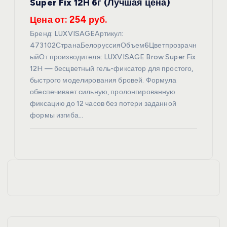
Super Fix 12H 6г (Лучшая цена)
Цена от: 254 руб.
Бренд: LUXVISAGEАртикул:
473102СтранаБелоруссияОбъем6Цветпрозрачн
ыйОт производителя: LUXVISAGE Brow Super Fix
12H — бесцветный гель-фиксатор для простого,
быстрого моделирования бровей. Формула
обеспечивает сильную, пролонгированную
фиксацию до 12 часов без потери заданной
формы изгиба…