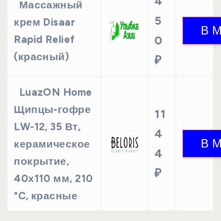
4
Массажный
5
крем Disaar
Rapid Relief
0
(красный)
₽
LuazON Home
Щипцы-гофре
11
LW-12, 35 Вт,
4
керамическое
4
покрытие,
₽
40х110 мм, 210
°C, красные