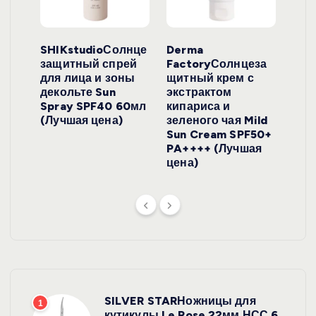
ло
SHIKstudioСолнце
Derma
Ara
локо
защитный спрей
FactoryСолнцеза
ног
для лица и зоны
щитный крем с
пуд
y
декольте Sun
экстрактом
Prof
onut
Spray SPF40 60мл
кипариса и
Cre
ена)
(Лучшая цена)
зеленого чая Mild
(Лу
Sun Cream SPF50+
PA++++ (Лучшая
цена)
SILVER STARНожницы для
1
кутикулы Le Rose 22мм НСС 6