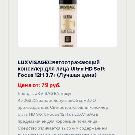
п
о
з
а
п
LUXVISAGEСветоотражающий
консилер для лица Ultra HD Soft
и
Focus 12H 3,7г (Лучшая цена)
Цена от: 79 руб.
с
Бренд: LUXVISAGEАртикул:
я
473633СтранаБелоруссияОбъем3,7От
производителя: Светоотражающий консилер
Ultra HD Soft Focus 12H от LUXVISAGE
м
предназначен для коррекции тона лица.
Средство отличается высоким содержанием