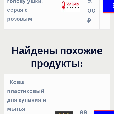
9.
голову ушки,
серая с
00
розовым
₽
Найдены похожие
продукты:
Ковш
пластиковый
для купания и
мытья
88