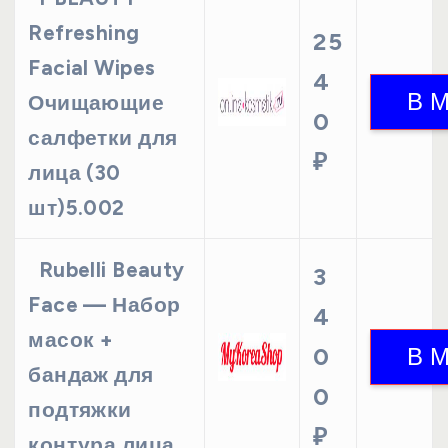
Refreshing
25
Facial Wipes
4
Очищающие
0
салфетки для
₽
лица (30
шт)5.002
Rubelli Beauty
3
Face — Набор
4
масок +
0
бандаж для
0
подтяжки
₽
контура лица