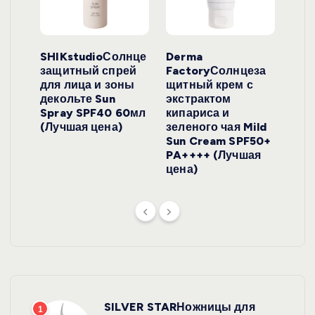
ло
SHIKstudioСолнце
Derma
Ara
локо
защитный спрей
FactoryСолнцеза
ног
для лица и зоны
щитный крем с
пуд
y
декольте Sun
экстрактом
Prof
onut
Spray SPF40 60мл
кипариса и
Cre
ена)
(Лучшая цена)
зеленого чая Mild
(Лу
Sun Cream SPF50+
PA++++ (Лучшая
цена)
SILVER STARНожницы для
1