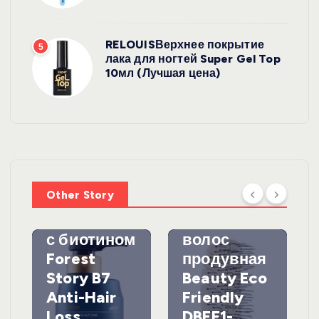
RELOUISВерхнее покрытие
5
лака для ногтей Super Gel Top
10мл (Лучшая цена)
УХОД ЗА
ВОЛОСАМИ
WelcosШа
мпунь для
УХОД ЗА
ВОЛОСАМИ
волос
Other Story
против
DewalЩетк
выпадения
а для
с биотином
волос
Forest
продувная
Story B7
Beauty Eco
Anti-Hair
Friendly
Loss
DBEF1-