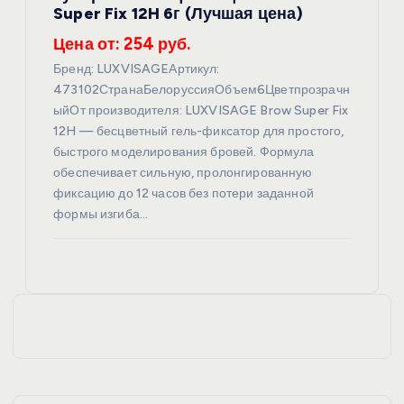
Super Fix 12H 6г (Лучшая цена)
Цена от: 254 руб.
Бренд: LUXVISAGEАртикул:
473102СтранаБелоруссияОбъем6Цветпрозрачн
ыйОт производителя: LUXVISAGE Brow Super Fix
12H — бесцветный гель-фиксатор для простого,
быстрого моделирования бровей. Формула
обеспечивает сильную, пролонгированную
фиксацию до 12 часов без потери заданной
формы изгиба…