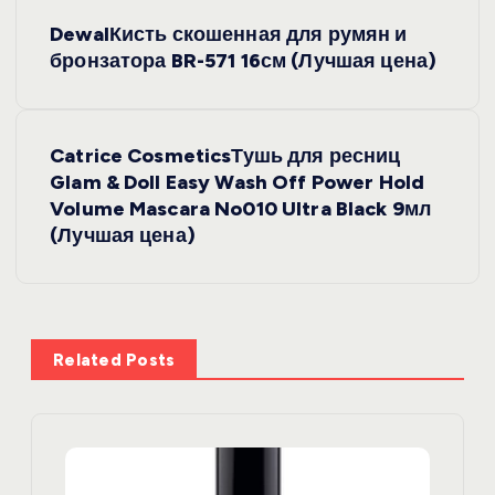
Н
DewalКисть скошенная для румян и
а
бронзатора BR-571 16см (Лучшая цена)
в
Catrice CosmeticsТушь для ресниц
и
Glam & Doll Easy Wash Off Power Hold
Volume Mascara No010 Ultra Black 9мл
г
(Лучшая цена)
а
ц
Related Posts
и
я