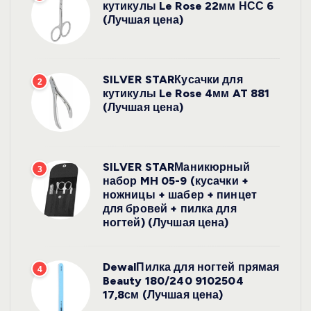
кутикулы Le Rose 22мм НСС 6
(Лучшая цена)
SILVER STARКусачки для
2
кутикулы Le Rose 4мм AT 881
(Лучшая цена)
SILVER STARМаникюрный
3
набор MH 05-9 (кусачки +
ножницы + шабер + пинцет
для бровей + пилка для
ногтей) (Лучшая цена)
DewalПилка для ногтей прямая
4
Beauty 180/240 9102504
17,8см (Лучшая цена)