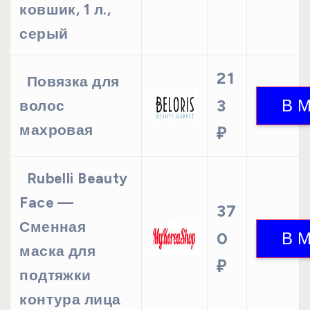
ковшик, 1 л.,
серый
21
Повязка для
3
волос
махровая
₽
Rubelli Beauty
Face —
37
Сменная
0
маска для
₽
подтяжки
контура лица