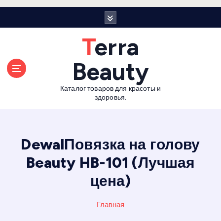
П
е
р
Terra
е
й
Beauty
т
и
Каталог товаров для красоты и
к
здоровья.
с
о
д
е
DewalПовязка на голову
р
Beauty HB-101 (Лучшая
ж
а
цена)
н
и
Главная
ю