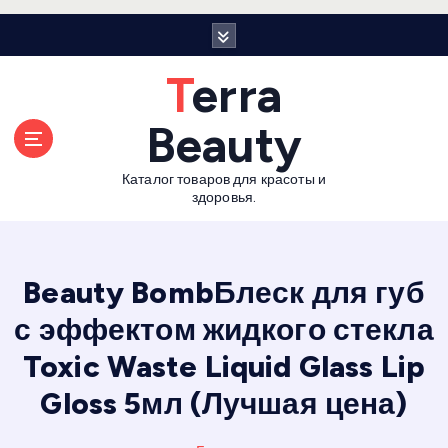
П
е
р
Terra
е
й
Beauty
т
и
Каталог товаров для красоты и
к
здоровья.
с
о
д
е
Beauty BombБлеск для губ
р
с эффектом жидкого стекла
ж
а
Toxic Waste Liquid Glass Lip
н
и
Gloss 5мл (Лучшая цена)
ю