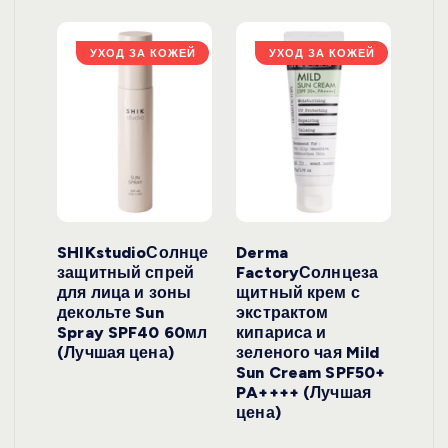
ЖЕЙ
УХОД ЗА КОЖЕЙ
УХОД ЗА КОЖЕЙ
ло
SHIKstudioСолнце
Derma
Ara
локо
защитный спрей
FactoryСолнцеза
ног
для лица и зоны
щитный крем с
пуд
y
декольте Sun
экстрактом
Prof
onut
Spray SPF40 60мл
кипариса и
Cre
ена)
(Лучшая цена)
зеленого чая Mild
(Лу
Sun Cream SPF50+
PA++++ (Лучшая
цена)