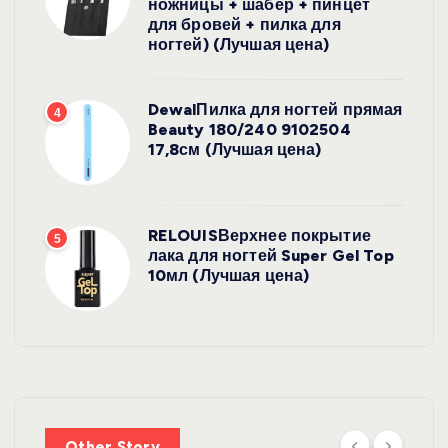
ножницы + шабер + пинцет
для бровей + пилка для
ногтей) (Лучшая цена)
DewalПилка для ногтей прямая
4
Beauty 180/240 9102504
17,8см (Лучшая цена)
RELOUISВерхнее покрытие
5
лака для ногтей Super Gel Top
10мл (Лучшая цена)
УХОД ЗА
ВОЛОСАМИ
WelcosШа
мпунь для
УХОД ЗА
ВОЛОСАМИ
волос
Other Story