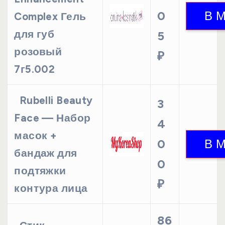
0
Complex Гель
для губ
5
розовый
₽
7г5.002
Rubelli Beauty
3
Face — Набор
4
масок +
0
бандаж для
0
подтяжки
₽
контура лица
86