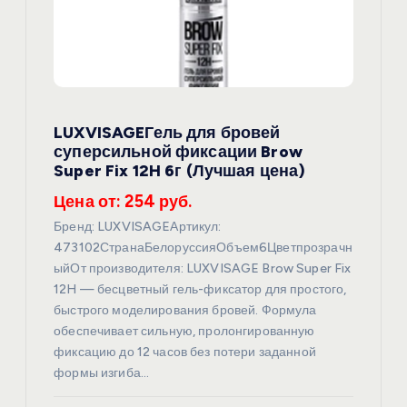
LUXVISAGEГель для бровей
суперсильной фиксации Brow
Super Fix 12H 6г (Лучшая цена)
Цена от: 254 руб.
Бренд: LUXVISAGEАртикул:
473102СтранаБелоруссияОбъем6Цветпрозрачн
ыйОт производителя: LUXVISAGE Brow Super Fix
12H — бесцветный гель-фиксатор для простого,
быстрого моделирования бровей. Формула
обеспечивает сильную, пролонгированную
фиксацию до 12 часов без потери заданной
формы изгиба…