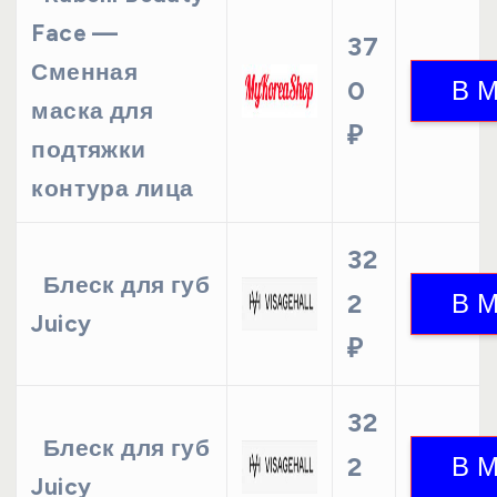
Face —
37
Сменная
0
маска для
₽
подтяжки
контура лица
32
Блеск для губ
2
Juicy
₽
32
Блеск для губ
2
Juicy