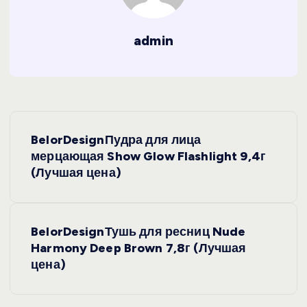
admin
Н
BelorDesignПудра для лица
а
мерцающая Show Glow Flashlight 9,4г
(Лучшая цена)
в
и
BelorDesignТушь для ресниц Nude
Harmony Deep Brown 7,8г (Лучшая
г
цена)
а