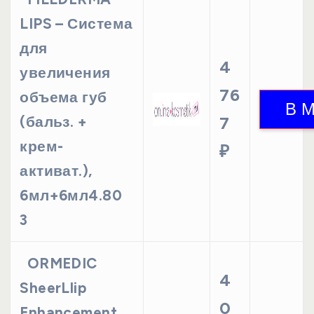
LIPS – Система
для
4
увеличения
76
объема губ
(бальз. +
7
крем-
₽
активат.),
6мл+6мл4.80
3
ORMEDIC
4
SheerLlip
0
Enhancement