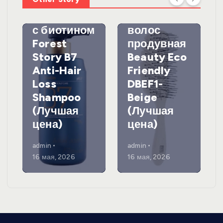
против
DewalЩетк
выпадения
а для
с биотином
волос
Forest
продувная
Story B7
Beauty Eco
Anti-Hair
Friendly
Loss
DBEF1-
Shampoo
Beige
(Лучшая
(Лучшая
цена)
цена)
admin
admin
16 мая, 2026
16 мая, 2026