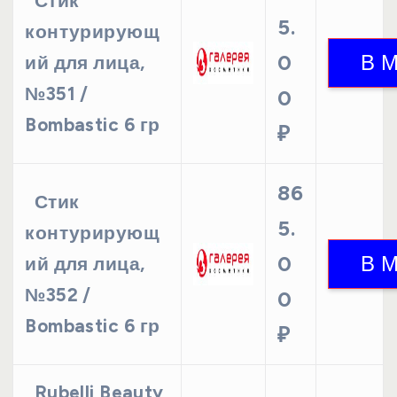
Стик
5.
контурирующ
0
ий для лица,
№351 /
0
Bombastic 6 гр
₽
86
Стик
5.
контурирующ
0
ий для лица,
№352 /
0
Bombastic 6 гр
₽
Rubelli Beauty