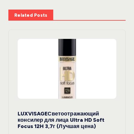
ц
Related Posts
и
я
п
о
з
а
п
LUXVISAGEСветоотражающий
консилер для лица Ultra HD Soft
и
Focus 12H 3,7г (Лучшая цена)