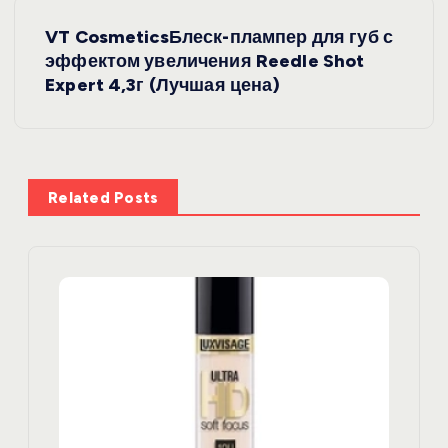
и
VT CosmeticsБлеск-плампер для губ с
эффектом увеличения Reedle Shot
г
Expert 4,3г (Лучшая цена)
а
ц
Related Posts
и
я
п
о
з