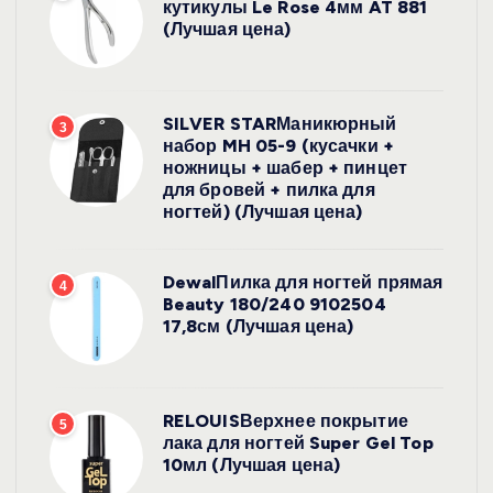
кутикулы Le Rose 4мм AT 881
(Лучшая цена)
SILVER STARМаникюрный
3
набор MH 05-9 (кусачки +
ножницы + шабер + пинцет
для бровей + пилка для
ногтей) (Лучшая цена)
DewalПилка для ногтей прямая
4
Beauty 180/240 9102504
17,8см (Лучшая цена)
RELOUISВерхнее покрытие
5
лака для ногтей Super Gel Top
10мл (Лучшая цена)