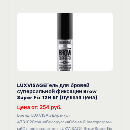
LUXVISAGEГель для бровей
суперсильной фиксации Brow
Super Fix 12H 6г (Лучшая цена)
Цена от: 254 руб.
Бренд: LUXVISAGEАртикул:
473102СтранаБелоруссияОбъем6Цветпрозрачн
ыйОт производителя: LUXVISAGE Brow Super Fix