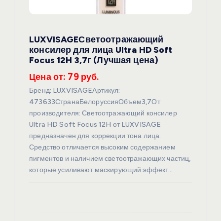
а
п
LUXVISAGEСветоотражающий
консилер для лица Ultra HD Soft
и
Focus 12H 3,7г (Лучшая цена)
Цена от: 79 руб.
с
Бренд: LUXVISAGEАртикул:
я
473633СтранаБелоруссияОбъем3,7От
производителя: Светоотражающий консилер
Ultra HD Soft Focus 12H от LUXVISAGE
м
предназначен для коррекции тона лица.
Средство отличается высоким содержанием
пигментов и наличием светоотражающих частиц,
которые усиливают маскирующий эффект…