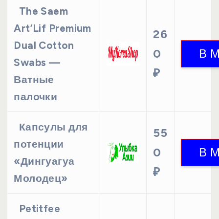
The Saem
Art’Lif Premium
26
Dual Cotton
0
Swabs —
₽
Ватные
палочки
Капсулы для
55
потенции
0
«Дингуагуа
₽
Молодец»
Petitfee