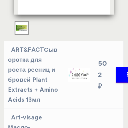
ART&FACTСыв
оротка для
50
роста ресниц и
2
бровей Plant
₽
Extracts + Amino
Acids 13мл
Art-visage
Масло-