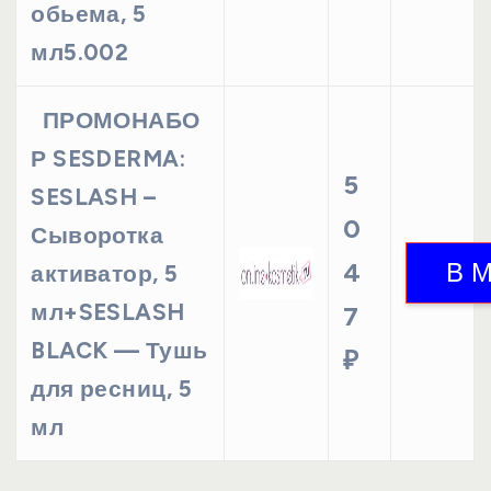
обьема, 5
мл5.002
ПРОМОНАБО
Р SESDERMA:
5
SESLASH –
0
Сыворотка
4
активатор, 5
мл+SESLASH
7
BLACK — Тушь
₽
для ресниц, 5
мл