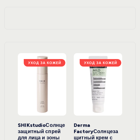
ЖЕЙ
УХОД ЗА КОЖЕЙ
УХОД ЗА КОЖЕЙ
ло
SHIKstudioСолнце
Derma
Ara
локо
защитный спрей
FactoryСолнцеза
ног
для лица и зоны
щитный крем с
пуд