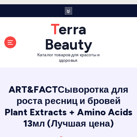
П
е
р
Terra
е
й
Beauty
т
и
Каталог товаров для красоты и
к
здоровья.
с
о
д
е
ART&FACTСыворотка для
р
роста ресниц и бровей
ж
а
Plant Extracts + Amino Acids
н
и
13мл (Лучшая цена)
ю