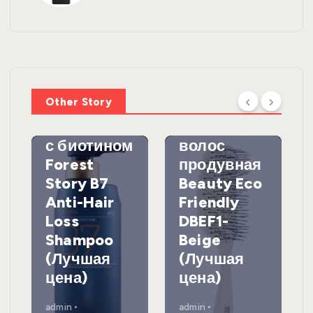
УХОД ЗА
ВОЛОСАМИ
WelcosШа
мпунь для
УХОД ЗА
ВОЛОСАМИ
волос
Other Story
против
DewalЩетк
выпадения
а для
с биотином
волос
Forest
продувная
Story B7
Beauty Eco
Anti-Hair
Friendly
Loss
DBEF1-
Shampoo
Beige
(Лучшая
(Лучшая
цена)
цена)
admin
admin