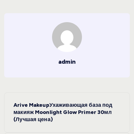
admin
Н
Arive MakeupУхаживающая база под
а
макияж Moonlight Glow Primer 30мл
(Лучшая цена)
в