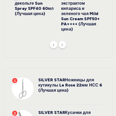
y
декольте Sun
экстрактом
Prof
onut
Spray SPF40 60мл
кипариса и
Cre
ена)
(Лучшая цена)
зеленого чая Mild
(Лу
Sun Cream SPF50+
PA++++ (Лучшая
цена)
SILVER STARНожницы для
1
кутикулы Le Rose 22мм НСС 6
(Лучшая цена)
SILVER STARКусачки для
2