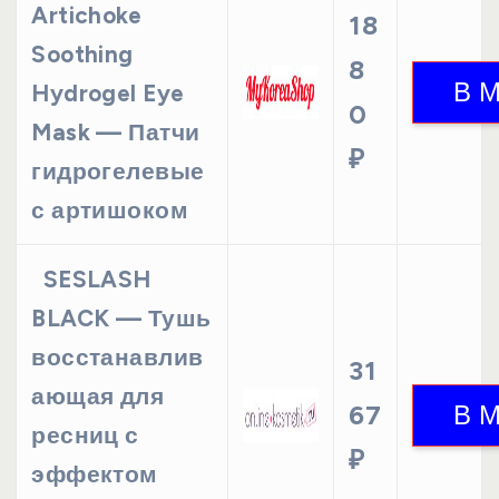
Artichoke
18
Soothing
8
Hydrogel Eye
0
Mask — Патчи
₽
гидрогелевые
с артишоком
SESLASH
BLACK — Тушь
восстанавлив
31
ающая для
67
ресниц с
₽
эффектом