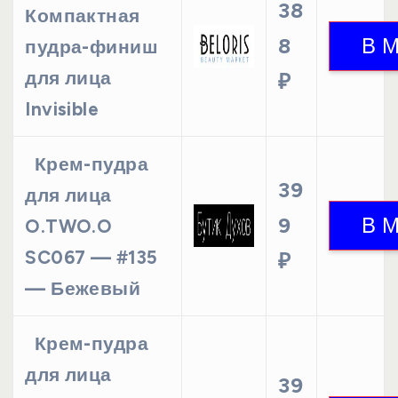
38
Компактная
8
пудра-финиш
для лица
₽
Invisible
Крем-пудра
39
для лица
9
O.TWO.O
SC067 — #135
₽
— Бежевый
Крем-пудра
для лица
39