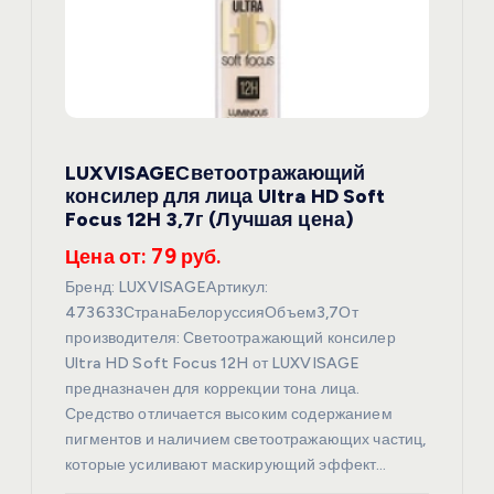
о
з
а
LUXVISAGEСветоотражающий
п
консилер для лица Ultra HD Soft
Focus 12H 3,7г (Лучшая цена)
и
Цена от: 79 руб.
с
Бренд: LUXVISAGEАртикул:
473633СтранаБелоруссияОбъем3,7От
я
производителя: Светоотражающий консилер
Ultra HD Soft Focus 12H от LUXVISAGE
предназначен для коррекции тона лица.
м
Средство отличается высоким содержанием
пигментов и наличием светоотражающих частиц,
которые усиливают маскирующий эффект…