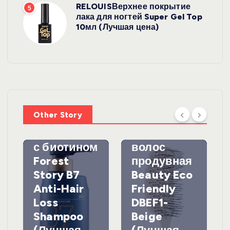
RELOUISВерхнее покрытие
5
лака для ногтей Super Gel Top
10мл (Лучшая цена)
УХОД ЗА
ВОЛОСАМИ
WelcosШа
мпунь для
УХОД ЗА
ВОЛОСАМИ
волос
Other Story
против
DewalЩетк
выпадения
а для
с биотином
волос
Forest
продувная
Story B7
Beauty Eco
Anti-Hair
Friendly
Loss
DBEF1-
Shampoo
Beige