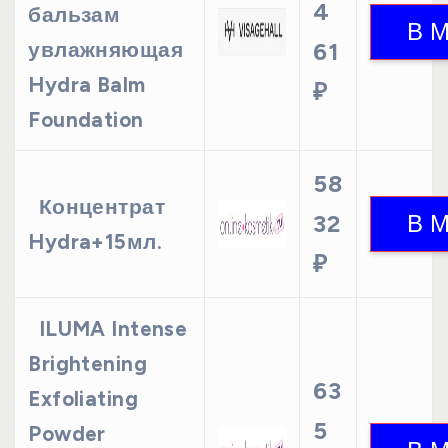
4
бальзам
увлажняющая
61
Hydra Balm
₽
Foundation
58
Концентрат
32
Hydra+15мл.
₽
ILUMA Intense
Brightening
63
Exfoliating
5
Powder