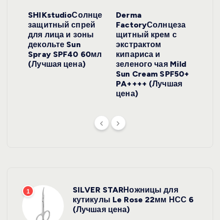
ло
SHIKstudioСолнце
Derma
Ara
локо
защитный спрей
FactoryСолнцеза
ног
для лица и зоны
щитный крем с
пуд
y
декольте Sun
экстрактом
Prof
onut
Spray SPF40 60мл
кипариса и
Cre
ена)
(Лучшая цена)
зеленого чая Mild
(Лу
Sun Cream SPF50+
PA++++ (Лучшая
цена)
SILVER STARНожницы для
1
кутикулы Le Rose 22мм НСС 6
(Лучшая цена)