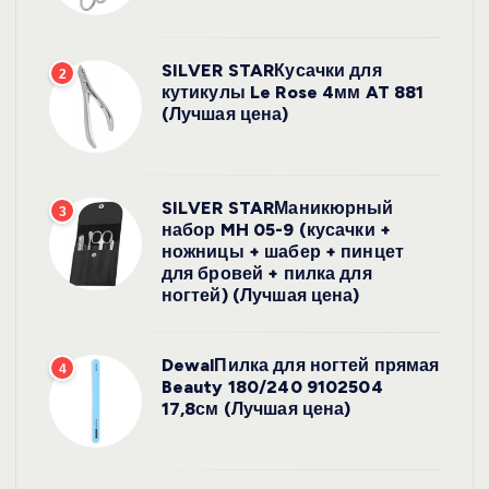
SILVER STARКусачки для
2
кутикулы Le Rose 4мм AT 881
(Лучшая цена)
SILVER STARМаникюрный
3
набор MH 05-9 (кусачки +
ножницы + шабер + пинцет
для бровей + пилка для
ногтей) (Лучшая цена)
DewalПилка для ногтей прямая
4
Beauty 180/240 9102504
17,8см (Лучшая цена)