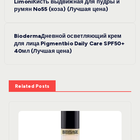
LimoniКисть выдвижная для пудры и
а
румян No55 (коза) (Лучшая цена)
в
BiodermaДневной осветляющий крем
и
для лица Pigmentbio Daily Care SPF50+
40мл (Лучшая цена)
г
а
ц
Related Posts
и
я
п