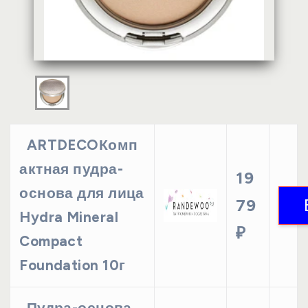
ARTDECOКомп
актная пудра-
19
основа для лица
79
Hydra Mineral
₽
Compact
Foundation 10г