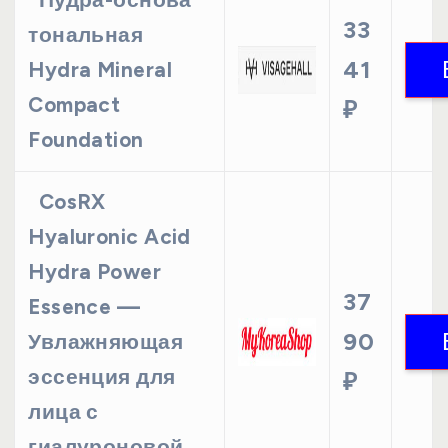
Пудра-основа
33
тональная
41
Hydra Mineral
Compact
₽
Foundation
CosRX
Hyaluronic Acid
Hydra Power
37
Essence —
90
Увлажняющая
эссенция для
₽
лица с
гиалуроновой