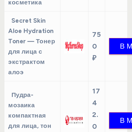
косметика
Secret Skin
Aloe Hydration
75
Toner — Тонер
0
для лица с
₽
экстрактом
алоэ
17
Пудра-
4
мозаика
2.
компактная
для лица, тон
0