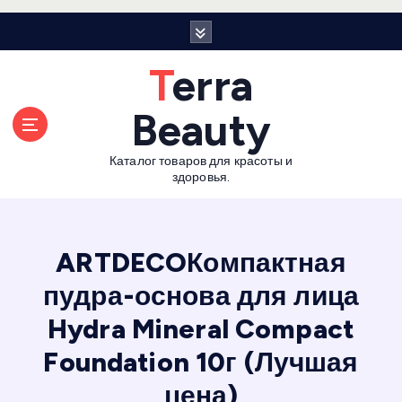
П
е
р
Terra
е
й
Beauty
т
и
Каталог товаров для красоты и
к
здоровья.
с
о
д
е
ARTDECOКомпактная
р
пудра-основа для лица
ж
а
Hydra Mineral Compact
н
и
Foundation 10г (Лучшая
ю
цена)