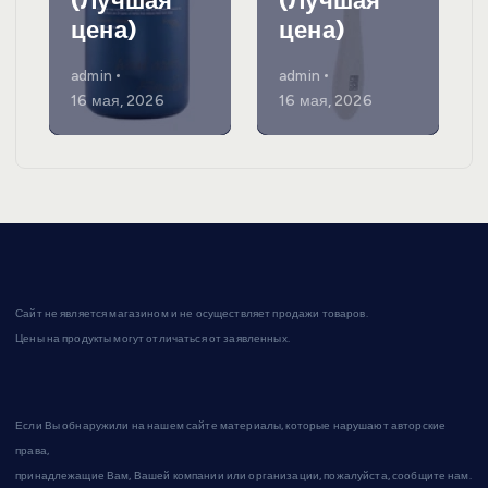
(Лучшая
(Лучшая
цена)
цена)
admin
admin
16 мая, 2026
16 мая, 2026
Сайт не является магазином и не осуществляет продажи товаров.
Цены на продукты могут отличаться от заявленных.
Если Вы обнаружили на нашем сайте материалы, которые нарушают авторские
права,
принадлежащие Вам, Вашей компании или организации, пожалуйста, сообщите нам.