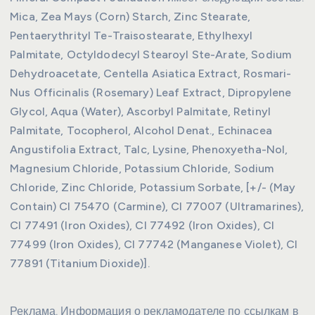
Mica, Zea Mays (Corn) Starch, Zinc Stearate,
Pentaerythrityl Te-Traisostearate, Ethylhexyl
Palmitate, Octyldodecyl Stearoyl Ste-Arate, Sodium
Dehydroacetate, Centella Asiatica Extract, Rosmari-
Nus Officinalis (Rosemary) Leaf Extract, Dipropylene
Glycol, Aqua (Water), Ascorbyl Palmitate, Retinyl
Palmitate, Tocopherol, Alcohol Denat., Echinacea
Angustifolia Extract, Talc, Lysine, Phenoxyetha-Nol,
Magnesium Chloride, Potassium Chloride, Sodium
Chloride, Zinc Chloride, Potassium Sorbate, [+/- (May
Contain) CI 75470 (Carmine), CI 77007 (Ultramarines),
CI 77491 (Iron Oxides), CI 77492 (Iron Oxides), CI
77499 (Iron Oxides), CI 77742 (Manganese Violet), CI
77891 (Titanium Dioxide)].
Реклама. Информация о рекламодателе по ссылкам в