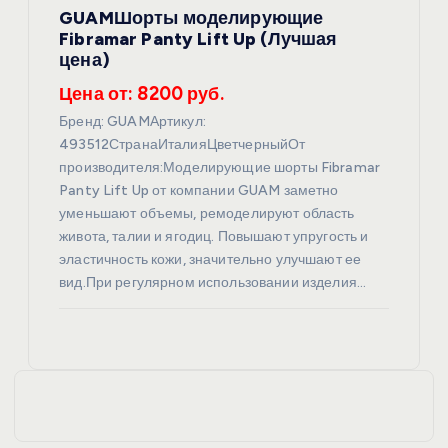
GUAMШорты моделирующие
Fibramar Panty Lift Up (Лучшая
цена)
Цена от: 8200 руб.
Бренд: GUAMАртикул:
493512СтранаИталияЦветчерныйОт
производителя:Моделирующие шорты Fibramar
Panty Lift Up от компании GUAM заметно
уменьшают объемы, ремоделируют область
живота, талии и ягодиц. Повышают упругость и
эластичность кожи, значительно улучшают ее
вид.При регулярном использовании изделия…