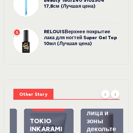
Beauty 180/240 9102504
17,8см (Лучшая цена)
RELOUISВерхнее покрытие
5
лака для ногтей Super Gel Top
10мл (Лучшая цена)
УХОД ЗА
КОЖЕЙ
SHIKstudio
Солнцезащ
Other Story
итный
спрей для
УХОД ЗА
ВОЛОСАМИ
лица и
TOKIO
зоны
INKARAMI
декольте