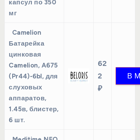
капсул по 350
мг
Camelion
Батарейка
цинковая
62
Camelion, A675
2
(Pr44)-6bl, для
слуховых
₽
аппаратов,
1.45в, блистер,
6 шт.
Meditime NEO