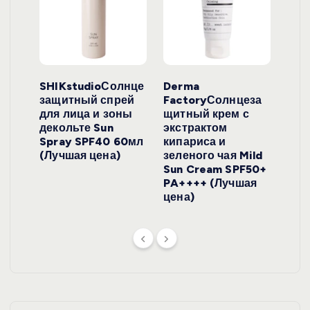
ло
SHIKstudioСолнце
Derma
Ara
локо
защитный спрей
FactoryСолнцеза
ног
для лица и зоны
щитный крем с
пуд
y
декольте Sun
экстрактом
Prof
onut
Spray SPF40 60мл
кипариса и
Cre
ена)
(Лучшая цена)
зеленого чая Mild
(Лу
Sun Cream SPF50+
PA++++ (Лучшая
цена)