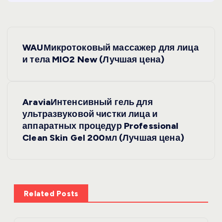
Н
WAUМикротоковый массажер для лица
а
и тела MIO2 New (Лучшая цена)
в
AraviaИнтенсивный гель для
и
ультразвуковой чистки лица и
аппаратных процедур Professional
г
Clean Skin Gel 200мл (Лучшая цена)
а
ц
Related Posts
и