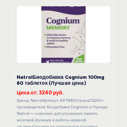
я
п
о
з
а
п
NatrolБиодобавка Cognium 100mg
60 таблеток (Лучшая цена)
и
Цена от: 3240 руб.
с
Бренд: NatrolАртикул: 497880СтранаСШАОт
производителя: Биодобавка Cognium от бренда
я
Natrol — комплекс для улучшения памяти,
мозговой функции и работы нервной
системыОснован на гидролизате протеина