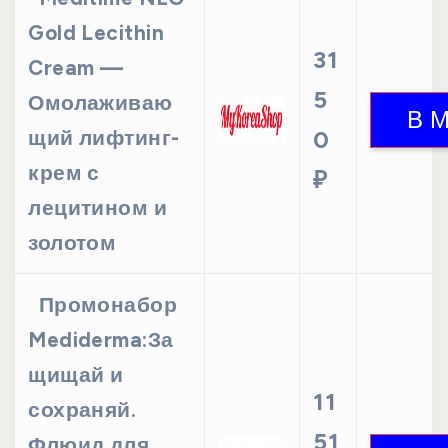
Gold Lecithin
31
Cream —
5
Омолаживаю
щий лифтинг-
0
крем с
₽
лецитином и
золотом
Промонабор
Mediderma:За
щищай и
11
сохраняй.
51
Флюид для