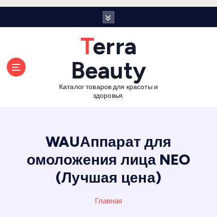
П
е
р
Terra
е
й
Beauty
т
и
Каталог товаров для красоты и
к
здоровья.
с
о
д
е
WAUАппарат для
р
омоложения лица NEO
ж
а
(Лучшая цена)
н
и
Главная
ю