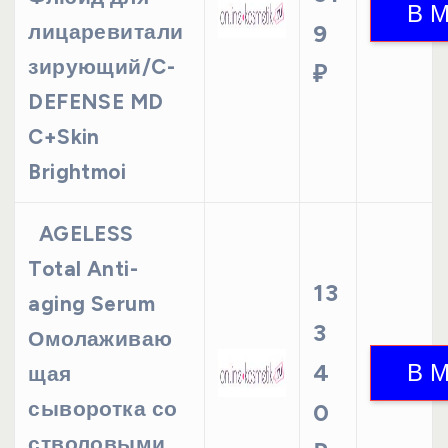
лицаревитали
9
зирующий/C-
₽
DEFENSE MD
C+Skin
Brightmoi
AGELESS
Total Anti-
13
aging Serum
3
Омолаживаю
4
щая
сыворотка со
0
стволовыми