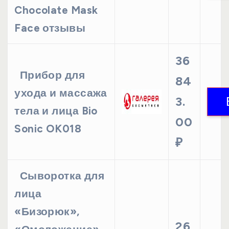
Chocolate Mask
Face отзывы
36
Прибор для
84
ухода и массажа
3.
тела и лица Bio
00
Sonic OK018
₽
Сыворотка для
лица
«Бизорюк»,
26