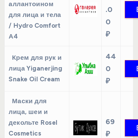
аллантоином
.0
для лица и тела
0
/ Hydro Comfort
₽
А4
44
Крем для рук и
0
лица Yiganerjing
Snake Oil Cream
₽
Маски для
лица, шеи и
69
декольте Rosel
Cosmetics
₽