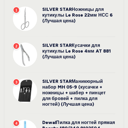
SILVER STARНожницы для
1
кутикулы Le Rose 22мм НСС 6
(Лучшая цена)
SILVER STARКусачки для
2
кутикулы Le Rose 4мм AT 881
(Лучшая цена)
SILVER STARМаникюрный
3
набор MH 05-9 (кусачки +
ножницы + шабер + пинцет
для бровей + пилка для
ногтей) (Лучшая цена)
DewalПилка для ногтей прямая
4