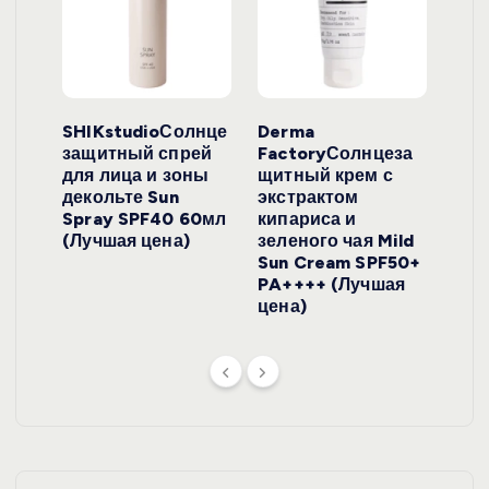
ло
SHIKstudioСолнце
Derma
Ara
локо
защитный спрей
FactoryСолнцеза
ног
для лица и зоны
щитный крем с
пуд
y
декольте Sun
экстрактом
Prof
onut
Spray SPF40 60мл
кипариса и
Cre
ена)
(Лучшая цена)
зеленого чая Mild
(Лу
Sun Cream SPF50+
PA++++ (Лучшая
цена)