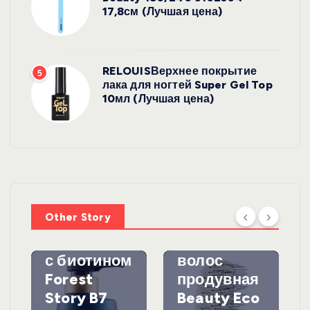
17,8см (Лучшая цена)
RELOUISВерхнее покрытие
5
лака для ногтей Super Gel Top
10мл (Лучшая цена)
УХОД ЗА
ВОЛОСАМИ
WelcosШа
мпунь для
УХОД ЗА
ВОЛОСАМИ
волос
Other Story
против
DewalЩетк
выпадения
а для
с биотином
волос
Forest
продувная
Story B7
Beauty Eco