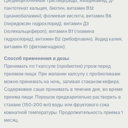
среднецепочечные триглицериды, ниацинамид, Д-
пантотенат кальция, биотин, витамин В12
(цианкобаламин), фолиевая кислота, витамин В6
(пиридоксин гидрохлорид), витамин Д3
(холекальцифероп), витамин В1 (тиамина
гидрохлорид), витамин В2 (рибофлавин), йодид калия,
витамин К1 (фитоменадион).
Способ применения и дозы:
Принимать по 1 капсуле (пробиотик) утром перед
приемом пищи. При желании капсулу с пробиотиками
можно принимать на ночь, запивая стаканом кефира.
Содержимое саше принимать в течение дня, во время
приема пищи. Порошок предварительно растворить в
стакане (150-200 мл) воды или фруктового сока
комнатной температуры. Продолжительность приема 1
месяц.