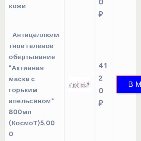
0
кожи
₽
Антицеллюли
тное гелевое
обертывание
41
"Активная
2
маска с
горьким
0
апельсином"
₽
800мл
(КосмоТ)5.00
0