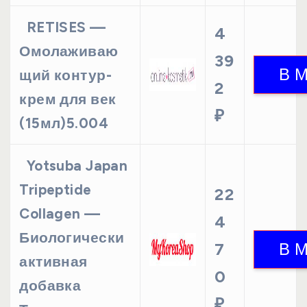
RETISES —
4
Омолаживаю
39
щий контур-
2
крем для век
₽
(15мл)5.004
Yotsuba Japan
Tripeptide
22
Collagen —
4
Биологически
7
активная
0
добавка
₽