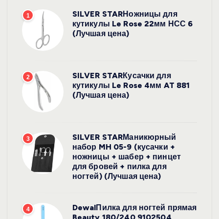
SILVER STARНожницы для
1
кутикулы Le Rose 22мм НСС 6
(Лучшая цена)
SILVER STARКусачки для
2
кутикулы Le Rose 4мм AT 881
(Лучшая цена)
SILVER STARМаникюрный
3
набор MH 05-9 (кусачки +
ножницы + шабер + пинцет
для бровей + пилка для
ногтей) (Лучшая цена)
DewalПилка для ногтей прямая
4
Beauty 180/240 9102504