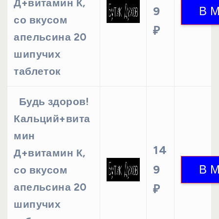
Д+витамин К,
9
со вкусом
₽
апельсина 20
шипучих
таблеток
Будь здоров!
Кальций+вита
мин
14
Д+витамин К,
9
со вкусом
апельсина 20
₽
шипучих