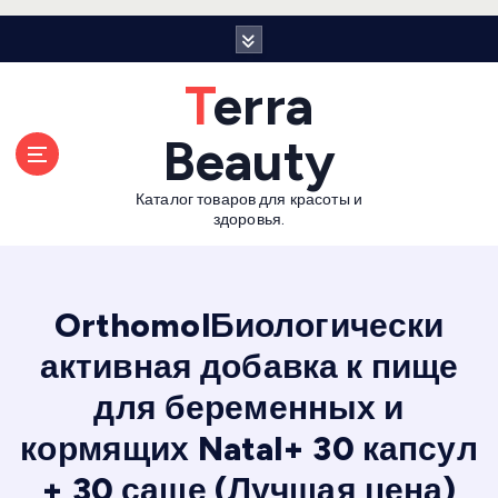
П
е
р
Terra
е
й
Beauty
т
и
Каталог товаров для красоты и
к
здоровья.
с
о
д
е
OrthomolБиологически
р
активная добавка к пище
ж
а
для беременных и
н
и
кормящих Natal+ 30 капсул
ю
+ 30 саше (Лучшая цена)