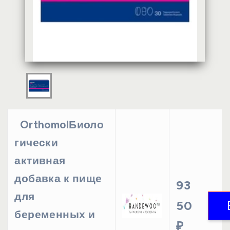
OrthomolБиоло
гически
активная
добавка к пище
93
для
50
беременных и
₽