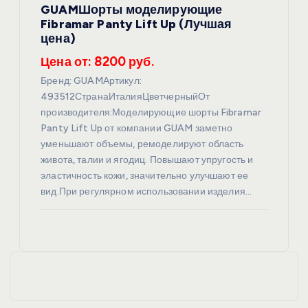
GUAMШорты моделирующие
Fibramar Panty Lift Up (Лучшая
цена)
Цена от: 8200 руб.
Бренд: GUAMАртикул:
493512СтранаИталияЦветчерныйОт
производителя:Моделирующие шорты Fibramar
Panty Lift Up от компании GUAM заметно
уменьшают объемы, ремоделируют область
живота, талии и ягодиц. Повышают упругость и
эластичность кожи, значительно улучшают ее
вид.При регулярном использовании изделия…