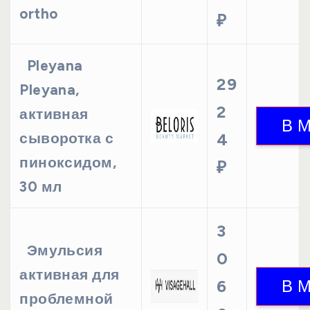
ortho
₽
Pleyana
29
Pleyana,
2
активная
сыворотка с
4
пиноксидом,
₽
30 мл
3
Эмульсия
0
активная для
6
проблемной