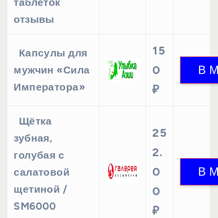
таблеток
отзывы
15
Капсулы для
0
мужчин «Сила
Императора»
₽
Щётка
25
зубная,
2.
голубая с
0
салатовой
щетиной /
0
SM6000
₽