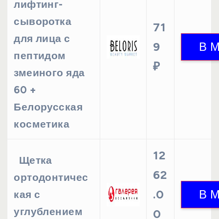
лифтинг-
сыворотка
71
для лица с
9
пептидом
₽
змеиного яда
60 +
Белорусская
косметика
12
Щетка
62
ортодонтичес
.0
кая с
углублением
0