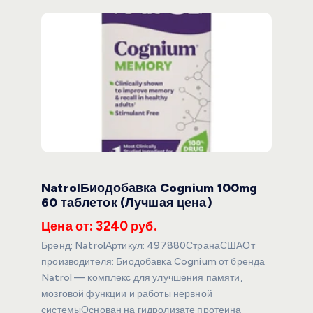
я
п
о
з
а
п
NatrolБиодобавка Cognium 100mg
60 таблеток (Лучшая цена)
и
Цена от: 3240 руб.
с
Бренд: NatrolАртикул: 497880СтранаСШАОт
производителя: Биодобавка Cognium от бренда
я
Natrol — комплекс для улучшения памяти,
мозговой функции и работы нервной
системыОснован на гидролизате протеина