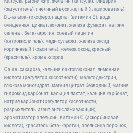
Капсула: рыбий жир, желатин (капсула), глицерин
(загуститель), пчелиный воск желтый (глазирователь),
DL-альфа-токоферол ацетат (витамин Е), вода
очищенная, цинка глюконат, железа фумарат, натрия
селенат, бета-каротин, соевый лецитин
(антиокислитель), меди сульфат, железа оксид
коричневый (краситель), железа оксид красный
(краситель), хрома хлорид.
Саше: сахароза, кальция лактоглюконат, лимонная
кислота (регулятор кислотности), мальтодекстрин,
глюкоза моногидрат; магния цитрат безводный, магния
гидроксид карбонат, кальция лактат, кальция карбонат,
натрия карбонат (регулятор кислотности,
разрыхлитель, агент антислёживающий),
ароматизатор апельсин, витамин С (аскорбиновая
кислота), краситель бета-каротин, апельсина порошок,