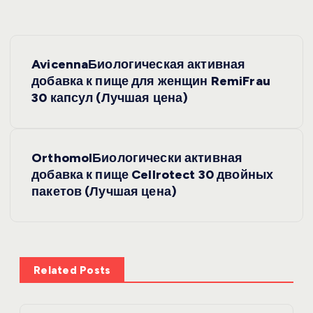
Н
AvicennaБиологическая активная
а
добавка к пище для женщин RemiFrau
30 капсул (Лучшая цена)
в
и
OrthomolБиологически активная
добавка к пище Cellrotect 30 двойных
г
пакетов (Лучшая цена)
а
ц
Related Posts
и