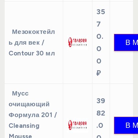
35
7
Мезококтейл
0.
ь для век /
0
Contour 30 мл
0
₽
Мусс
39
очищающий
82
Формула 201 /
.0
Cleansing
Mousse
0