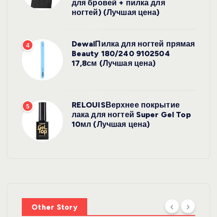
для бровей + пилка для
ногтей) (Лучшая цена)
DewalПилка для ногтей прямая
4
Beauty 180/240 9102504
17,8см (Лучшая цена)
RELOUISВерхнее покрытие
5
лака для ногтей Super Gel Top
10мл (Лучшая цена)
УХОД ЗА
ВОЛОСАМИ
WelcosШа
мпунь для
УХОД ЗА
ВОЛОСАМИ
волос
Other Story
против
DewalЩетк