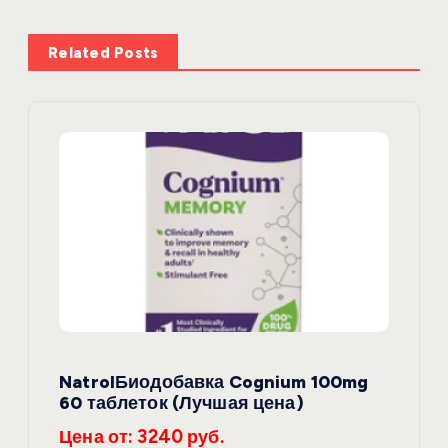
а
ц
Related Posts
и
я
п
о
з
а
NatrolБиодобавка Cognium 100mg
п
60 таблеток (Лучшая цена)
Цена от: 3240 руб.