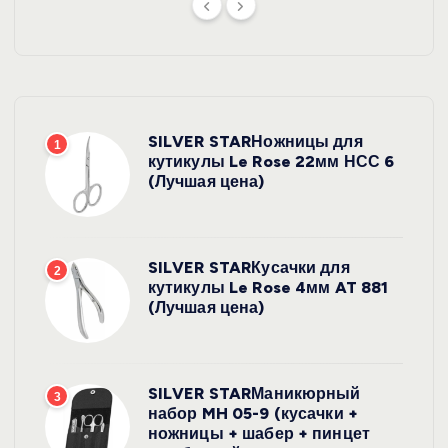
SILVER STARНожницы для
1
кутикулы Le Rose 22мм НСС 6
(Лучшая цена)
SILVER STARКусачки для
2
кутикулы Le Rose 4мм AT 881
(Лучшая цена)
SILVER STARМаникюрный
3
набор MH 05-9 (кусачки +
ножницы + шабер + пинцет