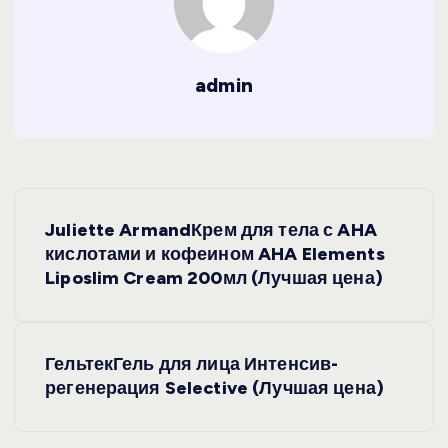
admin
Н
Juliette ArmandКрем для тела с AHA
а
кислотами и кофеином AHA Elements
Liposlim Cream 200мл (Лучшая цена)
в
и
ГельтекГель для лица Интенсив-
регенерация Selective (Лучшая цена)
г