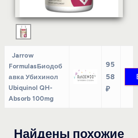
Jarrow
95
FormulasБиодоб
58
авка Убихинол
Ubiquinol QH-
₽
Absorb 100mg
Найдены похожие