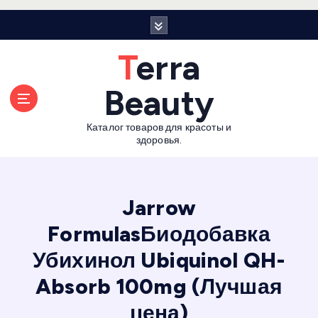
П
е
р
Terra
е
й
Beauty
т
и
Каталог товаров для красоты и
к
здоровья.
с
о
д
е
Jarrow
р
FormulasБиодобавка
ж
а
Убихинол Ubiquinol QH-
н
и
Absorb 100mg (Лучшая
ю
цена)