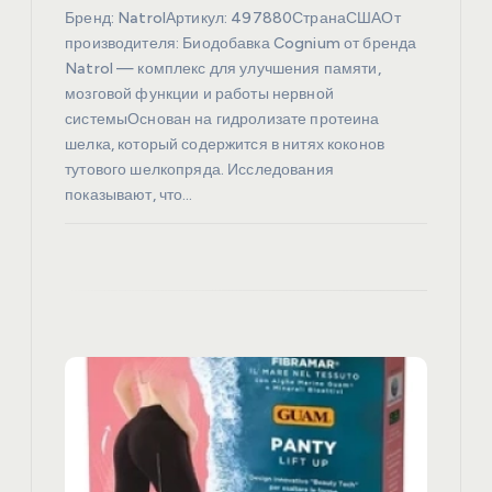
и
Бренд: NatrolАртикул: 497880СтранаСШАОт
с
производителя: Биодобавка Cognium от бренда
Natrol — комплекс для улучшения памяти,
я
мозговой функции и работы нервной
системыОснован на гидролизате протеина
шелка, который содержится в нитях коконов
м
тутового шелкопряда. Исследования
показывают, что…