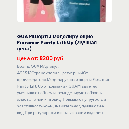
GUAMШорты моделирующие
Fibramar Panty Lift Up (Лучшая
цена)
Цена от: 8200 руб.
Бренд: GUAMАртикул:
493512СтранаИталияЦветчерныйОт
производителя:Моделирующие шорты Fibramar
Panty Lift Up от компании GUAM заметно
уменьшают объемы, ремоделируют область
живота, талии и ягодиц. Повышают упругость и
эластичность кожи, значительно улучшают ее
вид.При регулярном использовании изделия…