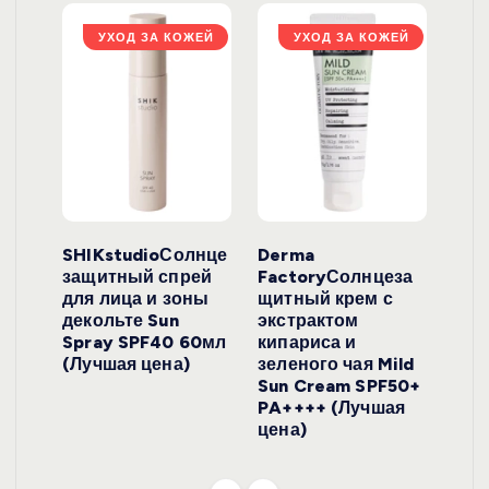
ЖЕЙ
УХОД ЗА КОЖЕЙ
УХОД ЗА КОЖЕЙ
ло
SHIKstudioСолнце
Derma
Ara
локо
защитный спрей
FactoryСолнцеза
ног
для лица и зоны
щитный крем с
пуд
y
декольте Sun
экстрактом
Prof
onut
Spray SPF40 60мл
кипариса и
Cre
ена)
(Лучшая цена)
зеленого чая Mild
(Лу
Sun Cream SPF50+
PA++++ (Лучшая
цена)