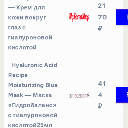
21
— Крем для
70
кожи вокруг
глаз с
₽
гиалуроновой
кислотой
Hyaluronic Acid
Recipe
41
Moisturizing Blue
4
Mask — Маска
«Гидробаланс»
₽
с гиалуроновой
кислотой25мл