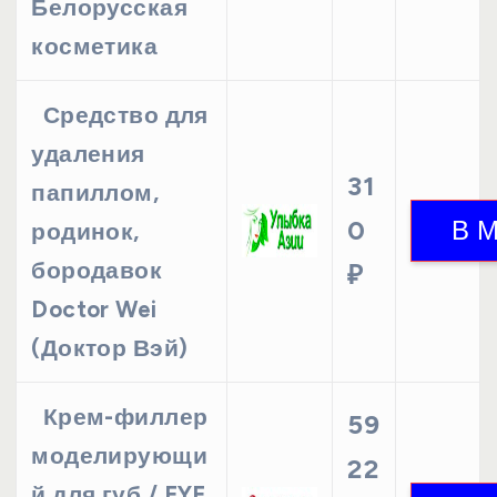
Белорусская
косметика
Средство для
удаления
31
папиллом,
0
родинок,
бородавок
₽
Doctor Wei
(Доктор Вэй)
Крем-филлер
59
моделирующи
22
й для губ / EYE