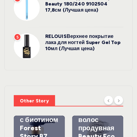
Beauty 180/240 9102504
17,8см (Лучшая цена)
RELOUISВерхнее покрытие
5
лака для ногтей Super Gel Top
10мл (Лучшая цена)
УХОД ЗА
ВОЛОСАМИ
WelcosШа
мпунь для
УХОД ЗА
ВОЛОСАМИ
волос
Other Story
против
DewalЩетк
выпадения
а для
с биотином
волос
Forest
продувная
Story B7
Beauty Eco