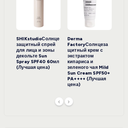
ло
SHIKstudioСолнце
Derma
Ara
локо
защитный спрей
FactoryСолнцеза
ног
для лица и зоны
щитный крем с
пуд
y
декольте Sun
экстрактом
Prof
onut
Spray SPF40 60мл
кипариса и
Cre
ена)
(Лучшая цена)
зеленого чая Mild
(Лу
Sun Cream SPF50+
PA++++ (Лучшая
цена)