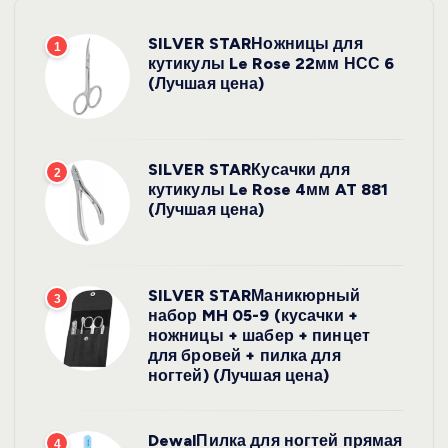
SILVER STARНожницы для
1
кутикулы Le Rose 22мм НСС 6
(Лучшая цена)
SILVER STARКусачки для
2
кутикулы Le Rose 4мм AT 881
(Лучшая цена)
SILVER STARМаникюрный
3
набор MH 05-9 (кусачки +
ножницы + шабер + пинцет
для бровей + пилка для
ногтей) (Лучшая цена)
DewalПилка для ногтей прямая
4