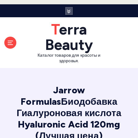
П
е
р
Terra
е
й
Beauty
т
и
Каталог товаров для красоты и
к
здоровья.
с
о
д
е
Jarrow
р
FormulasБиодобавка
ж
а
Гиалуроновая кислота
н
и
Hyaluronic Acid 120mg
ю
(Лучшая цена)