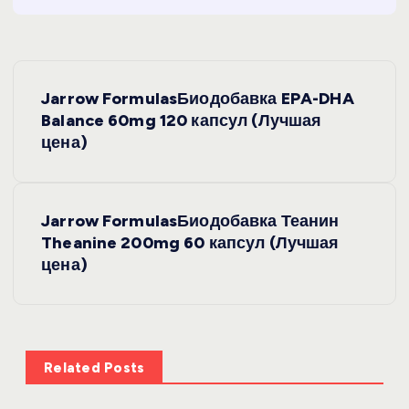
Н
Jarrow FormulasБиодобавка EPA-DHA
а
Balance 60mg 120 капсул (Лучшая
цена)
в
и
Jarrow FormulasБиодобавка Теанин
Theanine 200mg 60 капсул (Лучшая
г
цена)
а
ц
Related Posts
и