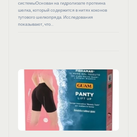
м
системыОснован на гидролизате протеина
шелка, который содержится в нитях коконов
тутового шелкопряда. Исследования
показывают, что…