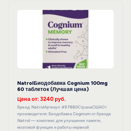
я
п
о
з
а
п
NatrolБиодобавка Cognium 100mg
60 таблеток (Лучшая цена)
и
Цена от: 3240 руб.
с
Бренд: NatrolАртикул: 497880СтранаСШАОт
производителя: Биодобавка Cognium от бренда
я
Natrol — комплекс для улучшения памяти,
мозговой функции и работы нервной