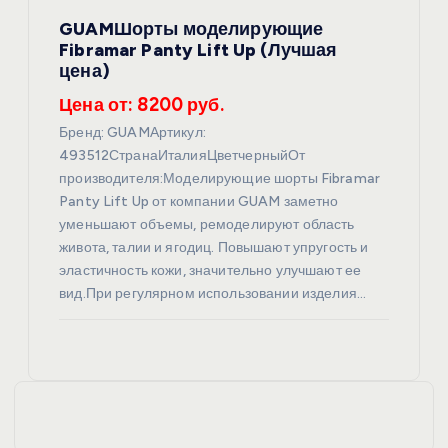
GUAMШорты моделирующие
Fibramar Panty Lift Up (Лучшая
цена)
Цена от: 8200 руб.
Бренд: GUAMАртикул:
493512СтранаИталияЦветчерныйОт
производителя:Моделирующие шорты Fibramar
Panty Lift Up от компании GUAM заметно
уменьшают объемы, ремоделируют область
живота, талии и ягодиц. Повышают упругость и
эластичность кожи, значительно улучшают ее
вид.При регулярном использовании изделия…