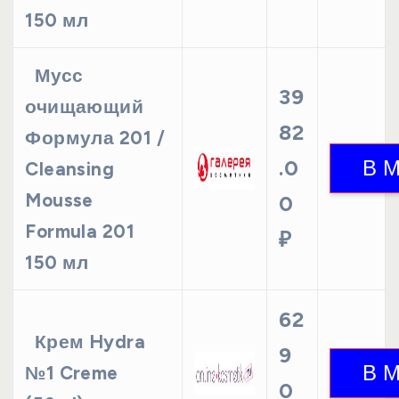
150 мл
Мусс
39
очищающий
82
Формула 201 /
.0
Cleansing
Mousse
0
Formula 201
₽
150 мл
62
Крем Hydra
9
№1 Creme
0