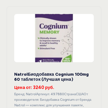
и
я
п
о
з
а
п
NatrolБиодобавка Cognium 100mg
60 таблеток (Лучшая цена)
и
Цена от: 3240 руб.
с
Бренд: NatrolАртикул: 497880СтранаСШАОт
производителя: Биодобавка Cognium от бренда
Natrol — комплекс для улучшения памяти,