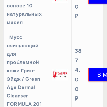
основе 10
0
натуральных
₽
масел
Мусс
очищающий
38
для
7
проблемной
4.
кожи Грин-
Эйдж / Green
0
Age Dermal
0
Cleanser
₽
FORMULA 201