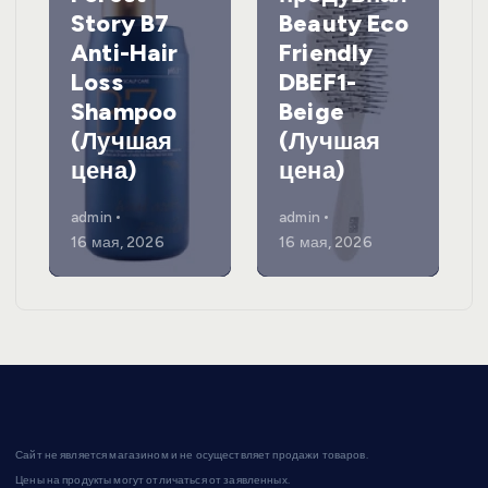
Story B7
Beauty Eco
Anti-Hair
Friendly
Loss
DBEF1-
Shampoo
Beige
(Лучшая
(Лучшая
цена)
цена)
admin
admin
16 мая, 2026
16 мая, 2026
Сайт не является магазином и не осуществляет продажи товаров.
Цены на продукты могут отличаться от заявленных.