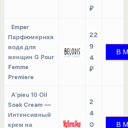
₽
Emper
22
Парфюмерная
9
вода для
женщин G Pour
4
Femme
₽
Premiere
A’pieu 10 Oil
2
Soak Cream —
4
Интенсивный
0
крем на