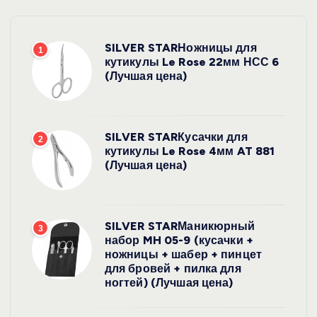
SILVER STARНожницы для
1
кутикулы Le Rose 22мм НСС 6
(Лучшая цена)
SILVER STARКусачки для
2
кутикулы Le Rose 4мм AT 881
(Лучшая цена)
SILVER STARМаникюрный
3
набор MH 05-9 (кусачки +
ножницы + шабер + пинцет
для бровей + пилка для
ногтей) (Лучшая цена)