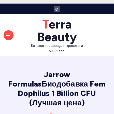
П
е
р
Terra
е
й
Beauty
т
и
Каталог товаров для красоты и
к
здоровья.
с
о
д
е
Jarrow
р
FormulasБиодобавка Fem
ж
а
Dophilus 1 Billion CFU
н
и
(Лучшая цена)
ю