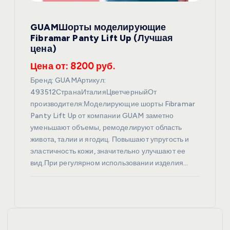
GUAMШорты моделирующие
Fibramar Panty Lift Up (Лучшая
цена)
Цена от: 8200 руб.
Бренд: GUAMАртикул:
493512СтранаИталияЦветчерныйОт
производителя:Моделирующие шорты Fibramar
Panty Lift Up от компании GUAM заметно
уменьшают объемы, ремоделируют область
живота, талии и ягодиц. Повышают упругость и
эластичность кожи, значительно улучшают ее
вид.При регулярном использовании изделия…