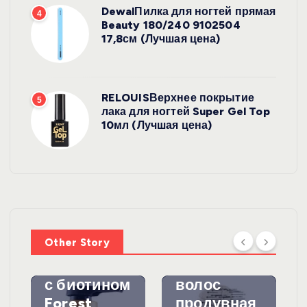
DewalПилка для ногтей прямая
4
Beauty 180/240 9102504
17,8см (Лучшая цена)
RELOUISВерхнее покрытие
5
лака для ногтей Super Gel Top
10мл (Лучшая цена)
УХОД ЗА
ВОЛОСАМИ
WelcosШа
мпунь для
УХОД ЗА
ВОЛОСАМИ
волос
Other Story
против
DewalЩетк
выпадения
а для
с биотином
волос
Forest
продувная