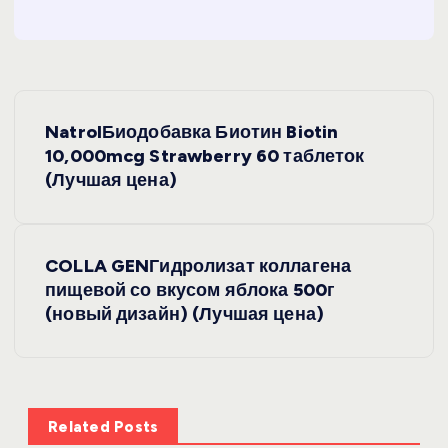
Н
NatrolБиодобавка Биотин Biotin
а
10,000mcg Strawberry 60 таблеток
(Лучшая цена)
в
и
COLLA GENГидролизат коллагена
пищевой со вкусом яблока 500г
г
(новый дизайн) (Лучшая цена)
а
ц
Related Posts