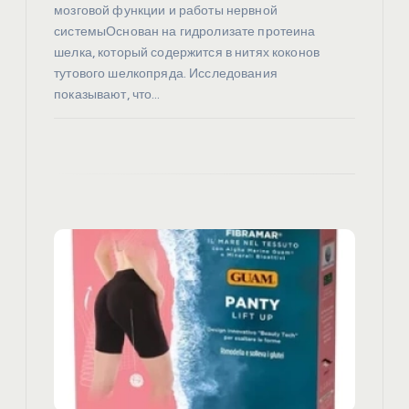
я
мозговой функции и работы нервной
м
системыОснован на гидролизате протеина
шелка, который содержится в нитях коконов
тутового шелкопряда. Исследования
показывают, что…