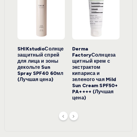
ло
SHIKstudioСолнце
Derma
Ara
локо
защитный спрей
FactoryСолнцеза
ног
для лица и зоны
щитный крем с
пуд
y
декольте Sun
экстрактом
Prof
onut
Spray SPF40 60мл
кипариса и
Cre
ена)
(Лучшая цена)
зеленого чая Mild
(Лу
Sun Cream SPF50+
PA++++ (Лучшая
цена)