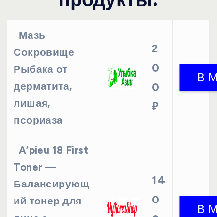
Мазь
2
Сокровище
0
Рыбака от
дерматита,
0
лишая,
₽
псориаза
A’pieu 18 First
Toner —
14
Балансирующ
0
ий тонер для