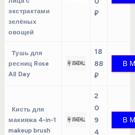
лица с
0
экстрактами
₽
зелёных
овощей
18
Тушь для
88
ресниц Rose
All Day
₽
2
0
Кисть для
9
макияжа 4-in-1
makeup brush
4