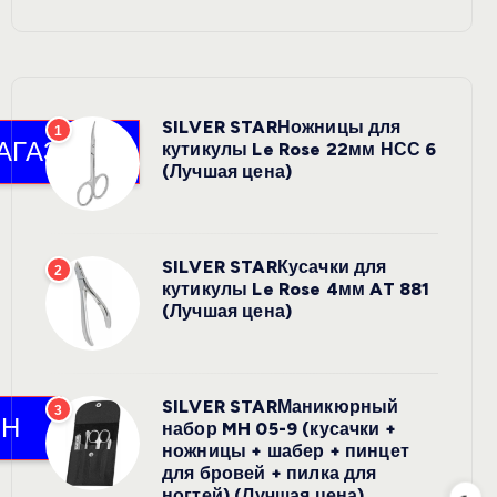
SILVER STARНожницы для
1
кутикулы Le Rose 22мм НСС 6
(Лучшая цена)
SILVER STARКусачки для
2
кутикулы Le Rose 4мм AT 881
(Лучшая цена)
SILVER STARМаникюрный
3
набор MH 05-9 (кусачки +
ножницы + шабер + пинцет
для бровей + пилка для
ногтей) (Лучшая цена)