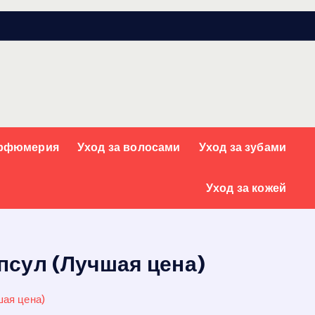
арфюмерия
Уход за волосами
Уход за зубами
Уход за кожей
псул (Лучшая цена)
ая цена)