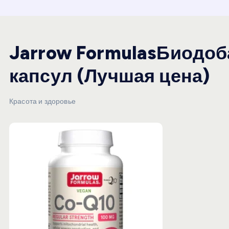
и
ю
Jarrow FormulasБиодоб
капсул (Лучшая цена)
Красота и здоровье