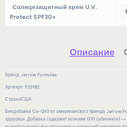
Солнцезащитный крем U.V.
Protect SPF30+
Описание
Бренд:
Jarrow Formulas
Артикул:
533182
Страна
США
Биодобавка Co-Q10 от американского бренда Jarrow Fo
здоровья. Добавка содержит коэнзим Q10 (убихинон) 
вырабатываемый в организме и играющий ключевую рол