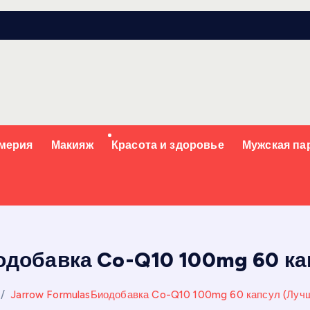
мерия
Макияж
Красота и здоровье
Мужская п
одобавка Co-Q10 100mg 60 ка
Jarrow FormulasБиодобавка Co-Q10 100mg 60 капсул (Лучш