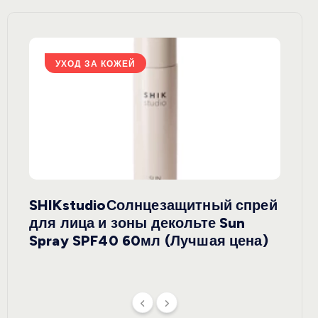
УХОД ЗА КОЖЕЙ
У
SHIKstudioСолнцезащитный спрей
Derm
rely
для лица и зоны декольте Sun
крем
ая
Spray SPF40 60мл (Лучшая цена)
зеле
SPF5