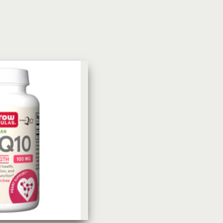
УХОД ЗА КОЖЕЙ
DoveКрем-мыло Кокосовое
молоко и лепестки жасмина Pu
Panpering Coconut Milk (Лучш
цена)