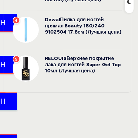
DewalПилка для ногтей
4
прямая Beauty 180/240
9102504 17,8см (Лучшая цена)
RELOUISВерхнее покрытие
5
лака для ногтей Super Gel Top
10мл (Лучшая цена)