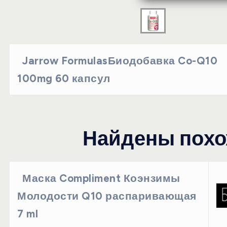
Jarrow FormulasБиодобавка Co-Q10
100mg 60 капсул
Найдены похо
Маска Compliment Коэнзимы
Молодости Q10 распаривающая
7 ml