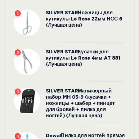
SILVER STARНожницы для
1
кутикулы Le Rose 22мм НСС 6
(Лучшая цена)
SILVER STARКусачки для
2
кутикулы Le Rose 4мм AT 881
(Лучшая цена)
SILVER STARМаникюрный
3
набор MH 05-9 (кусачки +
ножницы + шабер + пинцет
для бровей + пилка для
ногтей) (Лучшая цена)
DewalПилка для ногтей прямая
4