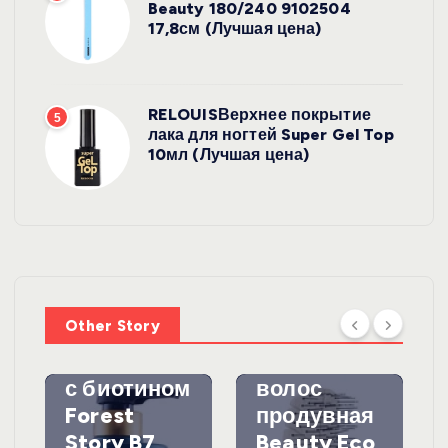
Beauty 180/240 9102504
17,8см (Лучшая цена)
RELOUISВерхнее покрытие
5
лака для ногтей Super Gel Top
10мл (Лучшая цена)
УХОД ЗА
ВОЛОСАМИ
WelcosШа
мпунь для
УХОД ЗА
ВОЛОСАМИ
волос
Other Story
против
DewalЩетк
выпадения
а для
с биотином
волос
Forest
продувная
Story B7
Beauty Eco