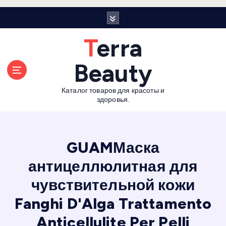
П
е
р
Terra
е
й
Beauty
т
и
Каталог товаров для красоты и
к
здоровья.
с
о
д
е
GUAMМаска
р
антицеллюлитная для
ж
а
чувствительной кожи
н
и
Fanghi D'Alga Trattamento
ю
Anticellulite Per Pelli