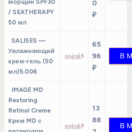
морщин SPF30
0
/ SEATHERAPY
₽
50 мл
SALISES —
65
Увлажняющий
96
крем-гель (50
₽
мл)5.006
IMAGE MD
Restoring
13
Retinol Creme
88
Крем MD с
ретинолом,
7