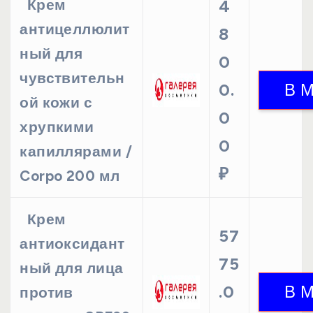
Крем
4
антицеллюлит
8
ный для
0
чувствительн
0.
ой кожи с
0
хрупкими
0
капиллярами /
₽
Corpo 200 мл
Крем
57
антиоксидант
75
ный для лица
.0
против