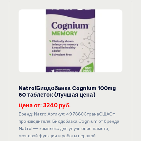
я
п
о
з
а
п
NatrolБиодобавка Cognium 100mg
и
60 таблеток (Лучшая цена)
с
Цена от: 3240 руб.
Бренд: NatrolАртикул: 497880СтранаСШАОт
я
производителя: Биодобавка Cognium от бренда
Natrol — комплекс для улучшения памяти,
м
мозговой функции и работы нервной