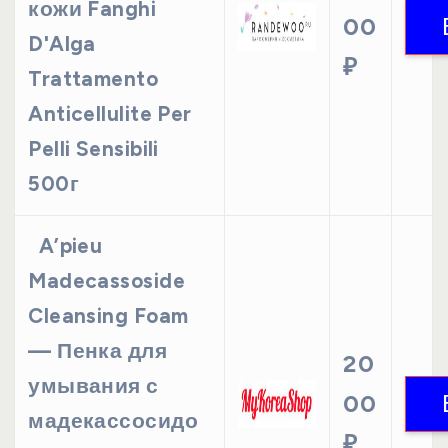
кожи Fanghi
00
D'Alga
₽
Trattamento
Anticellulite Per
Pelli Sensibili
500г
A’pieu
Madecassoside
Cleansing Foam
— Пенка для
20
умывания с
00
мадекассосидо
₽