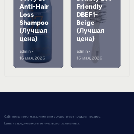
Anti-Hair
Friendly
Loss
DBEF1-
Shampoo
Beige
(Лучшая
(Лучшая
цена)
цена)
admin
admin
16 мая, 2026
16 мая, 2026
Сайт не является магазином и не осуществляет продажи товаров.
Цены на продукты могут отличаться от заявленных.