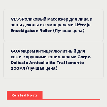
Н
VESSРоликовый массажер для лица и
а
зоны декольте с минералами Liftreju
Ensekigaisen Roller (Лучшая цена)
в
и
GUAMКрем антицеллюлитный для
кожи с хрупкими капиллярами Corpo
г
Delicato Anticellulite Trattamento
200мл (Лучшая цена)
а
ц
и
Related Posts