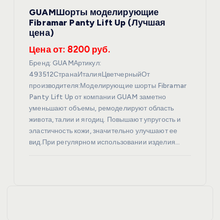
GUAMШорты моделирующие
Fibramar Panty Lift Up (Лучшая
цена)
Цена от: 8200 руб.
Бренд: GUAMАртикул:
493512СтранаИталияЦветчерныйОт
производителя:Моделирующие шорты Fibramar
Panty Lift Up от компании GUAM заметно
уменьшают объемы, ремоделируют область
живота, талии и ягодиц. Повышают упругость и
эластичность кожи, значительно улучшают ее
вид.При регулярном использовании изделия…