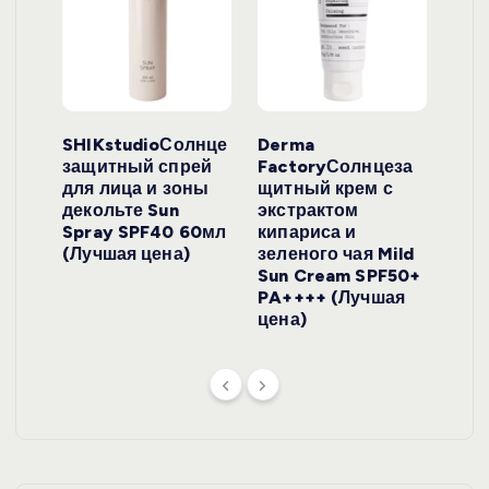
ло
SHIKstudioСолнце
Derma
Ara
локо
защитный спрей
FactoryСолнцеза
ног
для лица и зоны
щитный крем с
пуд
y
декольте Sun
экстрактом
Prof
onut
Spray SPF40 60мл
кипариса и
Cre
ена)
(Лучшая цена)
зеленого чая Mild
(Лу
Sun Cream SPF50+
PA++++ (Лучшая
цена)