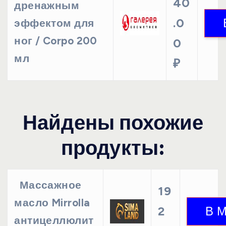
40
дренажным
.0
эффектом для
ног / Corpo 200
0
мл
₽
Найдены похожие
продукты:
Массажное
19
масло Mirrolla
2
антицеллюлит