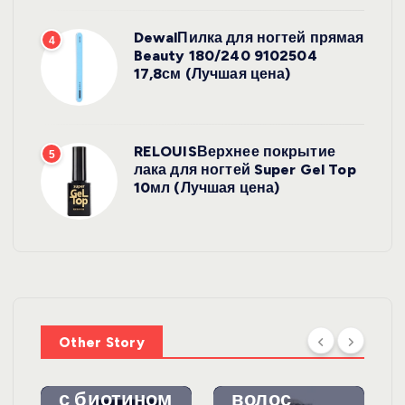
DewalПилка для ногтей прямая
4
Beauty 180/240 9102504
17,8см (Лучшая цена)
RELOUISВерхнее покрытие
5
лака для ногтей Super Gel Top
10мл (Лучшая цена)
УХОД ЗА
ВОЛОСАМИ
WelcosШа
мпунь для
УХОД ЗА
ВОЛОСАМИ
волос
Other Story
против
DewalЩетк
выпадения
а для
с биотином
волос