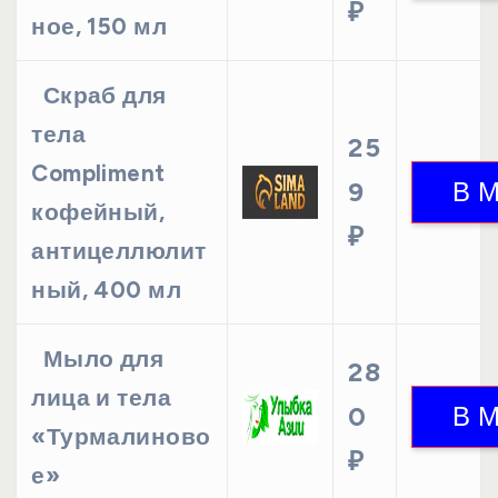
₽
ное, 150 мл
Скраб для
тела
25
Compliment
9
кофейный,
₽
антицеллюлит
ный, 400 мл
Мыло для
28
лица и тела
0
«Турмалиново
₽
е»