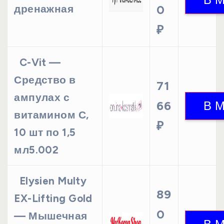
дренажная
0
₽
C-Vit —
Средство в
71
ампулах с
66
витамином С,
₽
10 шт по 1,5
мл5.002
Elysien Multy
89
EX-Lifting Gold
0
— Мышечная