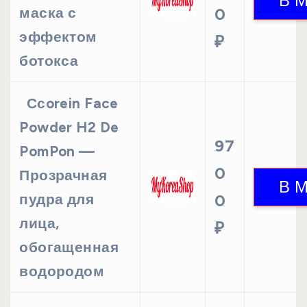
маска с
0
эффектом
₽
ботокса
Ссorein Face
Powder H2 De
97
PomPon —
0
Прозрачная
пудра для
0
лица,
₽
обогащенная
водородом