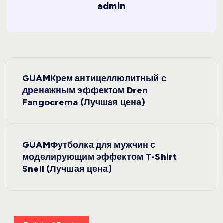
admin
Н
GUAMКрем антицеллюлитный с
а
дренажным эффектом Dren
Fangocrema (Лучшая цена)
в
и
GUAMФутболка для мужчин с
моделирующим эффектом T-Shirt
г
Snell (Лучшая цена)
а
ц