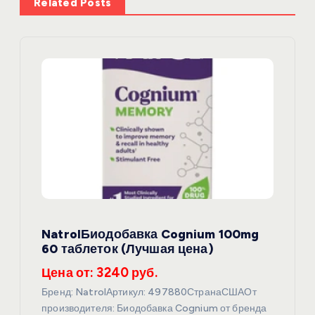
Related Posts
и
я
п
о
з
а
п
NatrolБиодобавка Cognium 100mg
60 таблеток (Лучшая цена)
и
Цена от: 3240 руб.
с
Бренд: NatrolАртикул: 497880СтранаСШАОт
производителя: Биодобавка Cognium от бренда