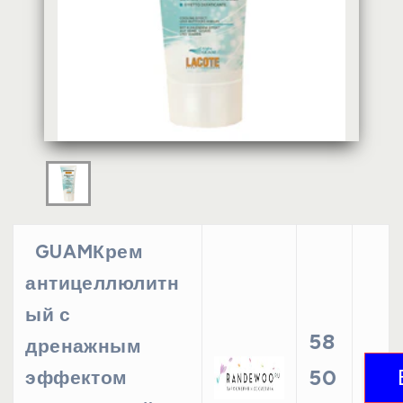
GUAMКрем
антицеллюлитн
ый с
58
дренажным
50
эффектом