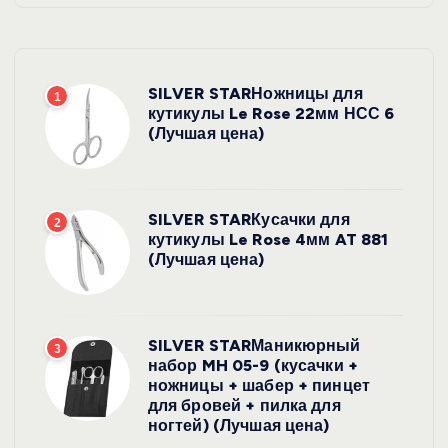
SILVER STARНожницы для
1
кутикулы Le Rose 22мм НСС 6
(Лучшая цена)
SILVER STARКусачки для
2
кутикулы Le Rose 4мм AT 881
(Лучшая цена)
SILVER STARМаникюрный
3
набор MH 05-9 (кусачки +
ножницы + шабер + пинцет
для бровей + пилка для
ногтей) (Лучшая цена)