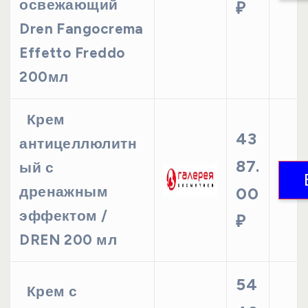
освежающий
₽
Dren Fangocrema
Effetto Freddo
200мл
Крем
43
антицеллюлитн
87.
ый с
дренажным
00
эффектом /
₽
DREN 200 мл
54
Крем с