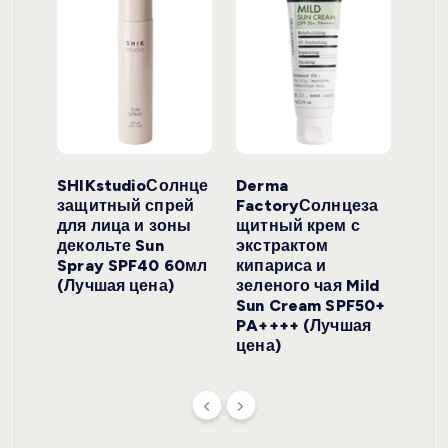
ло
SHIKstudioСолнце
Derma
Ara
локо
защитный спрей
FactoryСолнцеза
ног
для лица и зоны
щитный крем с
пуд
y
декольте Sun
экстрактом
Prof
onut
Spray SPF40 60мл
кипариса и
Cre
ена)
(Лучшая цена)
зеленого чая Mild
(Лу
Sun Cream SPF50+
PA++++ (Лучшая
цена)