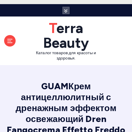
П
е
р
Terra
е
й
Beauty
т
и
Каталог товаров для красоты и
к
здоровья.
с
о
д
е
GUAMКрем
р
антицеллюлитный с
ж
а
дренажным эффектом
н
и
освежающий Dren
ю
Fangocrema Effetto Freddo