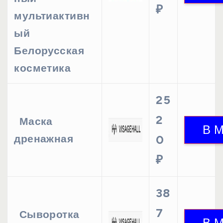
₽
мультиактивн
ый
Белорусская
косметика
25
2
Маска
дренажная
0
₽
38
7
Сыворотка