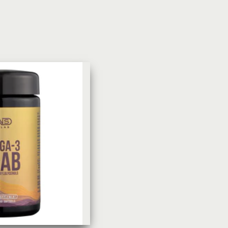
УХОД ЗА КОЖЕЙ
DoveКрем-мыло Кокосовое
молоко и лепестки жасмина Pu
Panpering Coconut Milk (Лучш
цена)