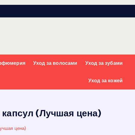
арфюмерия
Уход за волосами
Уход за зубами
Уход за кожей
 капсул (Лучшая цена)
учшая цена)