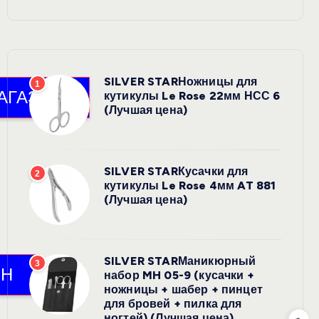
SILVER STARНожницы для
1
кутикулы Le Rose 22мм НСС 6
(Лучшая цена)
SILVER STARКусачки для
2
кутикулы Le Rose 4мм AT 881
(Лучшая цена)
SILVER STARМаникюрный
3
набор MH 05-9 (кусачки +
ножницы + шабер + пинцет
для бровей + пилка для
ногтей) (Лучшая цена)