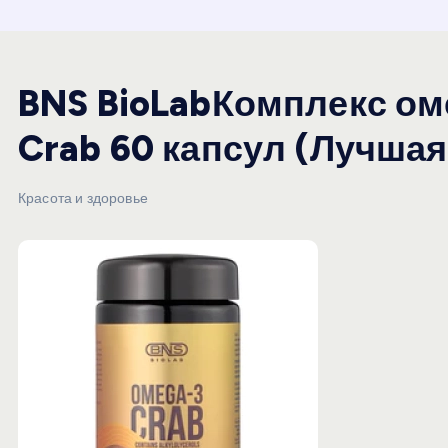
и
ю
BNS BioLabКомплекс ом
Crab 60 капсул (Лучшая
Красота и здоровье