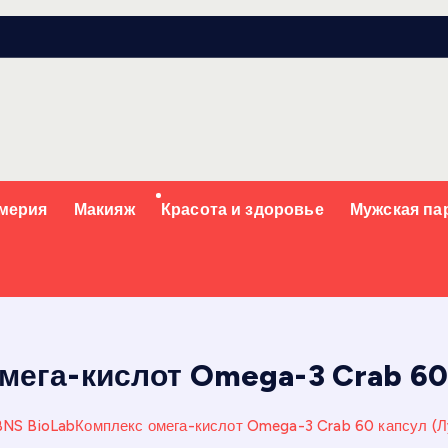
мерия
Макияж
Красота и здоровье
Мужская п
мега-кислот Omega-3 Crab 60
BNS BioLabКомплекс омега-кислот Omega-3 Crab 60 капсул (Л