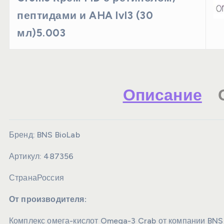
пептидами и AHA lvl3 (30
мл)5.003
Описание
Бренд:
BNS BioLab
Артикул:
487356
Страна
Россия
От производителя:
Комплекс омега-кислот Omega-3 Crab от компании BNS 