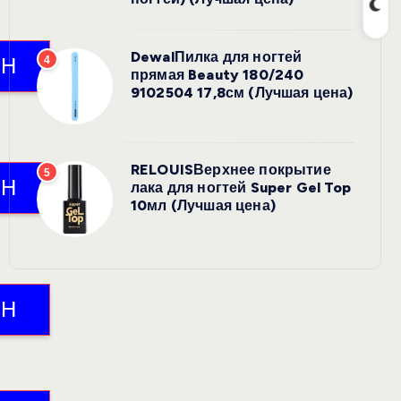
DewalПилка для ногтей
4
прямая Beauty 180/240
9102504 17,8см (Лучшая цена)
RELOUISВерхнее покрытие
5
лака для ногтей Super Gel Top
10мл (Лучшая цена)