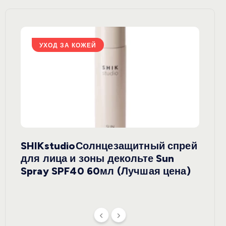
УХОД ЗА КОЖЕЙ
У
SHIKstudioСолнцезащитный спрей
Derm
rely
для лица и зоны декольте Sun
крем
ая
Spray SPF40 60мл (Лучшая цена)
зеле
SPF5