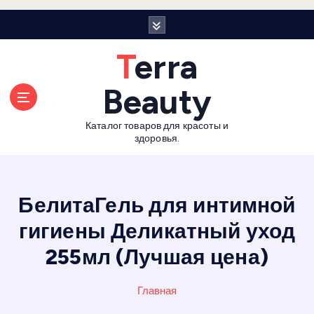
П
е
р
Terra
е
й
Beauty
т
и
Каталог товаров для красоты и
к
здоровья.
с
о
д
е
БелитаГель для интимной
р
гигиены Деликатный уход
ж
а
255мл (Лучшая цена)
н
и
Главная
ю