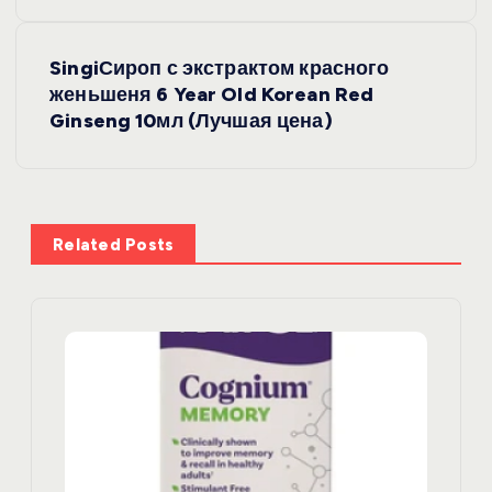
в
и
SingiСироп с экстрактом красного
женьшеня 6 Year Old Korean Red
г
Ginseng 10мл (Лучшая цена)
а
ц
Related Posts
и
я
п
о
з