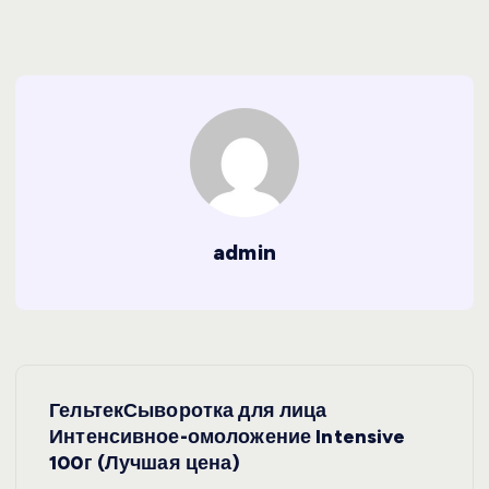
admin
Н
ГельтекСыворотка для лица
а
Интенсивное-омоложение Intensive
100г (Лучшая цена)