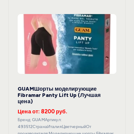
GUAMШорты моделирующие
Fibramar Panty Lift Up (Лучшая
цена)
Цена от: 8200 руб.
Бренд: GUAMАртикул:
493512СтранаИталияЦветчерныйОт
производителя:Моделирующие шорты Fibramar