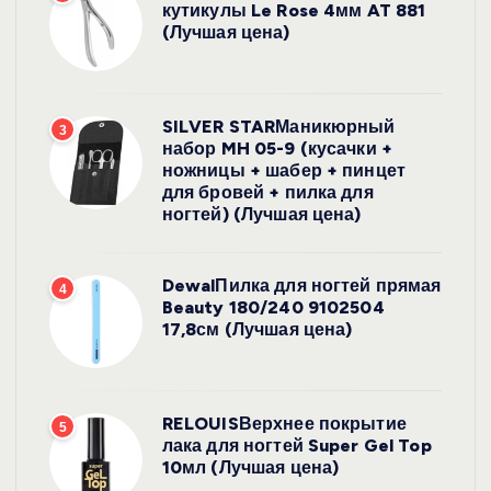
кутикулы Le Rose 4мм AT 881
(Лучшая цена)
SILVER STARМаникюрный
3
набор MH 05-9 (кусачки +
ножницы + шабер + пинцет
для бровей + пилка для
ногтей) (Лучшая цена)
DewalПилка для ногтей прямая
4
Beauty 180/240 9102504
17,8см (Лучшая цена)
RELOUISВерхнее покрытие
5
лака для ногтей Super Gel Top
10мл (Лучшая цена)