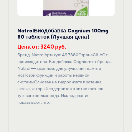
а
п
NatrolБиодобавка Cognium 100mg
60 таблеток (Лучшая цена)
и
Цена от: 3240 руб.
с
Бренд: NatrolАртикул: 497880СтранаСШАОт
производителя: Биодобавка Cognium от бренда
я
Natrol — комплекс для улучшения памяти,
мозговой функции и работы нервной
м
системыОснован на гидролизате протеина
шелка, который содержится в нитях коконов
тутового шелкопряда. Исследования
показывают, что…