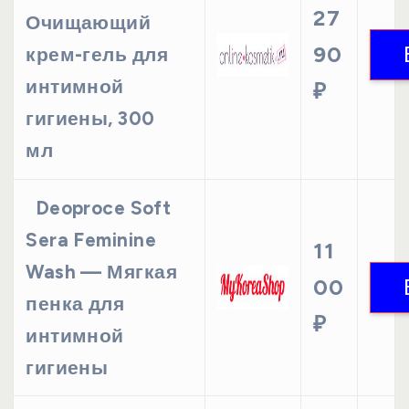
27
Очищающий
90
крем-гель для
интимной
₽
гигиены, 300
мл
Deoproce Soft
Sera Feminine
11
Wash — Мягкая
00
пенка для
₽
интимной
гигиены