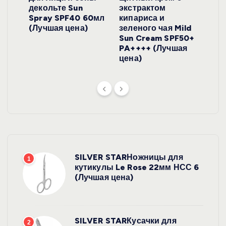
y
декольте Sun
экстрактом
Prof
onut
Spray SPF40 60мл
кипариса и
Cre
ена)
(Лучшая цена)
зеленого чая Mild
(Лу
Sun Cream SPF50+
PA++++ (Лучшая
цена)
SILVER STARНожницы для
1
кутикулы Le Rose 22мм НСС 6
(Лучшая цена)
SILVER STARКусачки для
2