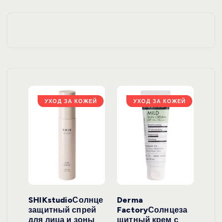
ЖЕЙ
УХОД ЗА КОЖЕЙ
УХОД ЗА КОЖЕЙ
ло
SHIKstudioСолнце
Derma
Ara
локо
защитный спрей
FactoryСолнцеза
ног
для лица и зоны
щитный крем с
пуд