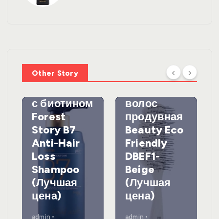
УХОД ЗА
ВОЛОСАМИ
WelcosШа
мпунь для
УХОД ЗА
ВОЛОСАМИ
волос
Other Story
против
DewalЩетк
выпадения
а для
с биотином
волос
Forest
продувная
Story B7
Beauty Eco
Anti-Hair
Friendly
Loss
DBEF1-
Shampoo
Beige
(Лучшая
(Лучшая
цена)
цена)
admin
admin