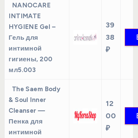
NANOCARE
INTIMATE
39
HYGIENE Gel –
38
Гель для
интимной
₽
гигиены, 200
мл5.003
The Saem Body
& Soul Inner
12
Cleanser —
00
Пенка для
₽
интимной