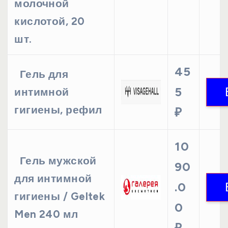
молочной
кислотой, 20
шт.
45
Гель для
5
интимной
гигиены, рефил
₽
10
Гель мужской
90
для интимной
.0
гигиены / Geltek
0
Men 240 мл
₽