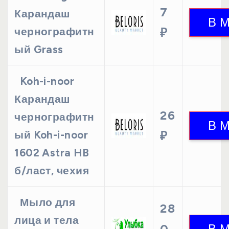
7
Карандаш
чернографитн
₽
ый Grass
Koh-i-noor
Карандаш
26
чернографитн
ый Koh-i-noor
₽
1602 Astra HB
б/ласт, чехия
Мыло для
28
лица и тела
0