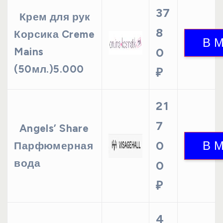
37
Крем для рук
8
Корсика Creme
Mains
0
(50мл.)5.000
₽
21
7
Angels’ Share
0
Парфюмерная
вода
0
₽
4