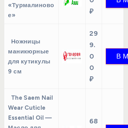
«Турмалиново
₽
е»
29
Ножницы
9.
маникюрные
0
для кутикулы
0
9 см
₽
The Saem Nail
Wear Cuticle
Essential Oil —
68
Масло для