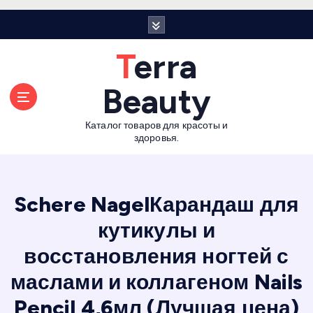
П
е
р
Terra
е
й
Beauty
т
и
Каталог товаров для красоты и
к
здоровья.
с
о
д
е
Schere NagelКарандаш для
р
кутикулы и
ж
а
восстановления ногтей с
н
и
маслами и коллагеном Nails
ю
Pencil 4,6мл (Лучшая цена)