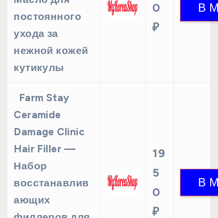
0
постоянного
₽
ухода за
нежной кожей
кутикулы
Farm Stay
Ceramide
Damage Clinic
Hair Filler —
19
Набор
5
восстанавлив
0
ающих
₽
филлеров для