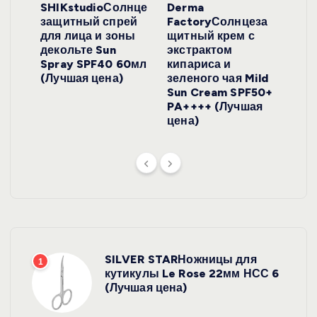
ло
SHIKstudioСолнце
Derma
Ara
локо
защитный спрей
FactoryСолнцеза
ног
для лица и зоны
щитный крем с
пуд
y
декольте Sun
экстрактом
Prof
onut
Spray SPF40 60мл
кипариса и
Cre
ена)
(Лучшая цена)
зеленого чая Mild
(Лу
Sun Cream SPF50+
PA++++ (Лучшая
цена)
SILVER STARНожницы для
1
кутикулы Le Rose 22мм НСС 6
(Лучшая цена)