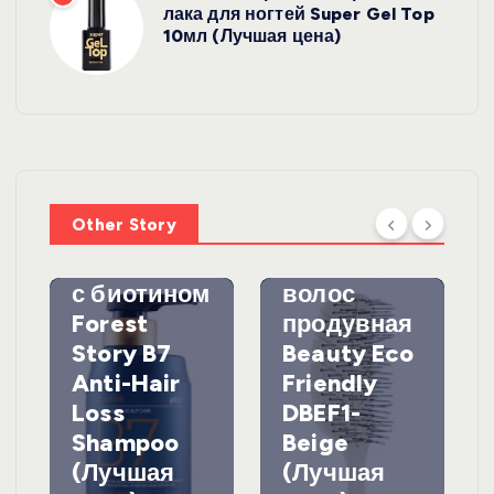
лака для ногтей Super Gel Top
10мл (Лучшая цена)
УХОД ЗА
ВОЛОСАМИ
WelcosШа
мпунь для
УХОД ЗА
ВОЛОСАМИ
волос
Other Story
против
DewalЩетк
выпадения
а для
с биотином
волос
Forest
продувная
Story B7
Beauty Eco
Anti-Hair
Friendly
Loss
DBEF1-
Shampoo
Beige
(Лучшая
(Лучшая