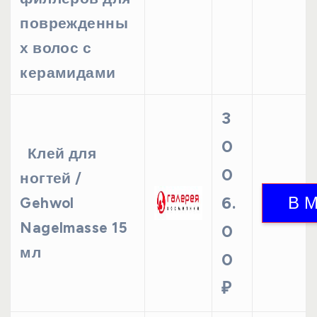
поврежденны
х волос с
керамидами
3
0
Клей для
0
ногтей /
6.
Gehwol
Nagelmasse 15
0
мл
0
₽