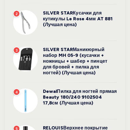
SILVER STARКусачки для
2
кутикулы Le Rose 4мм AT 881
(Лучшая цена)
SILVER STARМаникюрный
3
набор MH 05-9 (кусачки +
ножницы + шабер + пинцет
для бровей + пилка для
ногтей) (Лучшая цена)
DewalПилка для ногтей прямая
4
Beauty 180/240 9102504
17,8см (Лучшая цена)
RELOUISВерхнее покрытие
5