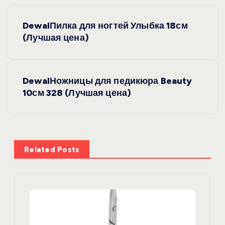
Н
DewalПилка для ногтей Улыбка 18см
а
(Лучшая цена)
в
DewalНожницы для педикюра Beauty
и
10см 328 (Лучшая цена)
г
а
Related Posts
ц
и
я