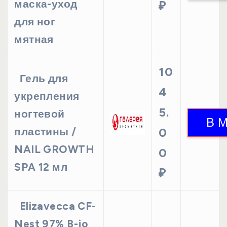
маска-уход
₽
для ног
мятная
10
Гель для
4
укрепления
5.
ногтевой
пластины /
0
NAIL GROWTH
0
SPA 12 мл
₽
Elizavecca CF-
Nest 97% B-jo