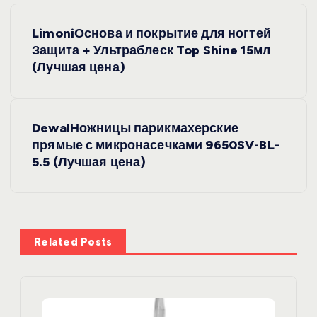
Н
LimoniОснова и покрытие для ногтей
а
Защита + Ультраблеск Top Shine 15мл
(Лучшая цена)
в
и
DewalНожницы парикмахерские
прямые с микронасечками 9650SV-BL-
г
5.5 (Лучшая цена)
а
ц
Related Posts
и
я