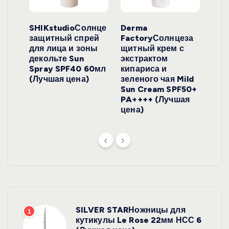
ло
SHIKstudioСолнце
Derma
Ara
локо
защитный спрей
FactoryСолнцеза
ног
для лица и зоны
щитный крем с
пуд
y
декольте Sun
экстрактом
Prof
onut
Spray SPF40 60мл
кипариса и
Cre
ена)
(Лучшая цена)
зеленого чая Mild
(Лу
Sun Cream SPF50+
PA++++ (Лучшая
цена)
SILVER STARНожницы для
1
кутикулы Le Rose 22мм НСС 6