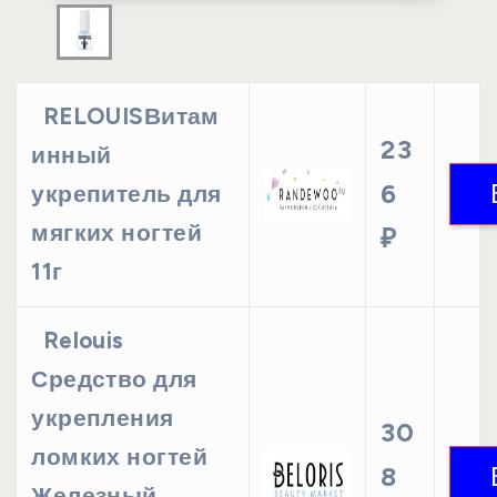
RELOUISВитам
23
инный
6
укрепитель для
мягких ногтей
₽
11г
Relouis
Средство для
укрепления
30
ломких ногтей
8
Железный