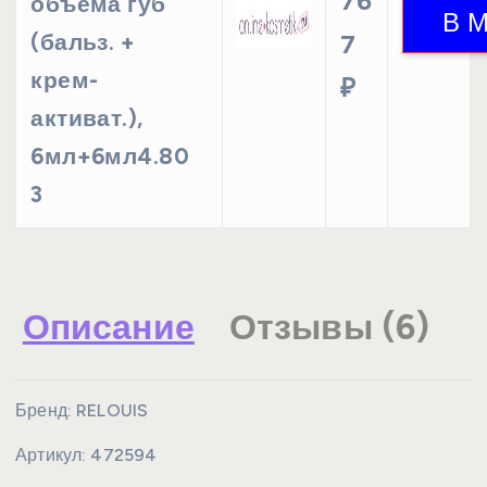
76
объема губ
(бальз. +
7
крем-
₽
активат.),
6мл+6мл4.80
3
Описание
Отзывы (6)
Бренд:
RELOUIS
Артикул:
472594