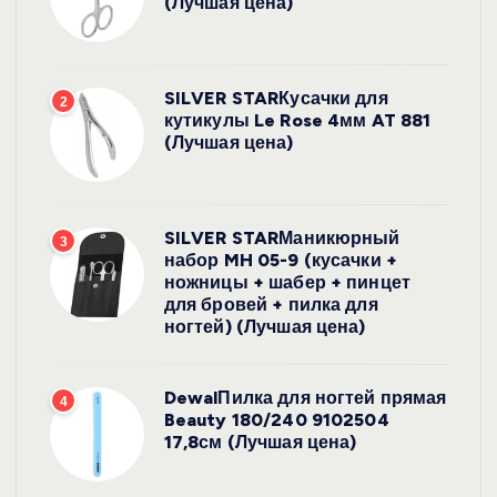
(Лучшая цена)
SILVER STARКусачки для
2
кутикулы Le Rose 4мм AT 881
(Лучшая цена)
SILVER STARМаникюрный
3
набор MH 05-9 (кусачки +
ножницы + шабер + пинцет
для бровей + пилка для
ногтей) (Лучшая цена)
DewalПилка для ногтей прямая
4
Beauty 180/240 9102504
17,8см (Лучшая цена)