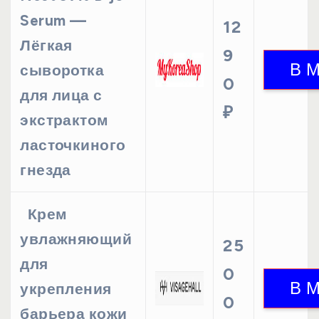
Serum —
12
Лёгкая
9
сыворотка
0
для лица с
₽
экстрактом
ласточкиного
гнезда
Крем
увлажняющий
25
для
0
укрепления
0
барьера кожи