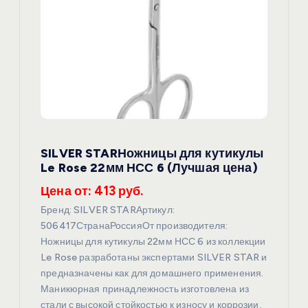
п
о
з
а
п
SILVER STARНожницы для кутикулы
Le Rose 22мм НСС 6 (Лучшая цена)
и
Цена от: 413 руб.
с
Бренд: SILVER STARАртикул:
506417СтранаРоссияОт производителя:
я
Ножницы для кутикулы 22мм НСС 6 из коллекции
Le Rose разработаны экспертами SILVER STAR и
м
предназначены как для домашнего применения.
Маникюрная принадлежность изготовлена из
стали с высокой стойкостью к износу и коррозии,