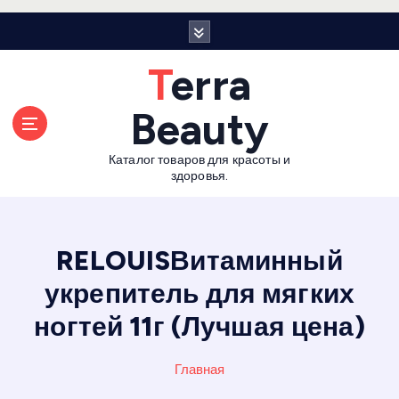
П
е
р
Terra
е
й
Beauty
т
и
Каталог товаров для красоты и
к
здоровья.
с
о
д
е
RELOUISВитаминный
р
укрепитель для мягких
ж
а
ногтей 11г (Лучшая цена)
н
и
Главная
ю