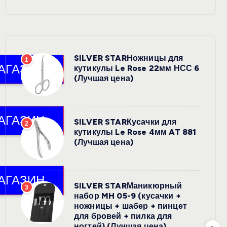
SILVER STARНожницы для
1
кутикулы Le Rose 22мм НСС 6
(Лучшая цена)
SILVER STARКусачки для
2
кутикулы Le Rose 4мм AT 881
(Лучшая цена)
SILVER STARМаникюрный
3
набор MH 05-9 (кусачки +
ножницы + шабер + пинцет
для бровей + пилка для
ногтей) (Лучшая цена)