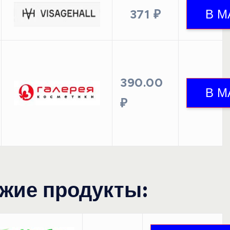
371 ₽
390.00
₽
жие продукты: