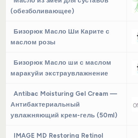
Масло из змеи для суставов
(обезболивающее)
Бизорюк Масло Ши Карите с
маслом розы
Бизорюк Масло ши с маслом
маракуйи экстраувлажнение
Antibac Moisturing Gel Cream —
Антибактериальный
увлажняющий крем-гель (50ml)
IMAGE MD Restoring Retinol