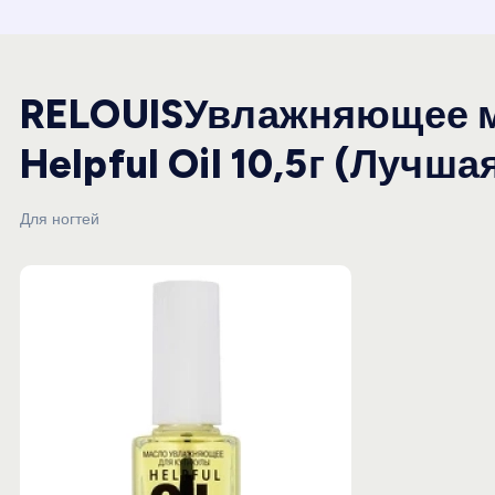
и
ю
RELOUISУвлажняющее м
Helpful Oil 10,5г (Лучша
Для ногтей