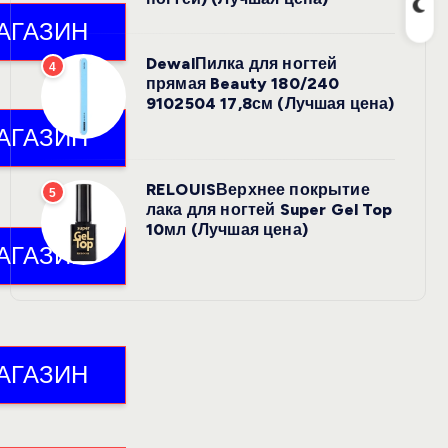
DewalПилка для ногтей
4
прямая Beauty 180/240
9102504 17,8см (Лучшая цена)
RELOUISВерхнее покрытие
5
лака для ногтей Super Gel Top
10мл (Лучшая цена)