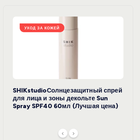
УХОД ЗА КОЖЕЙ
У
SHIKstudioСолнцезащитный спрей
Derm
rely
для лица и зоны декольте Sun
крем
ая
Spray SPF40 60мл (Лучшая цена)
зеле
SPF5