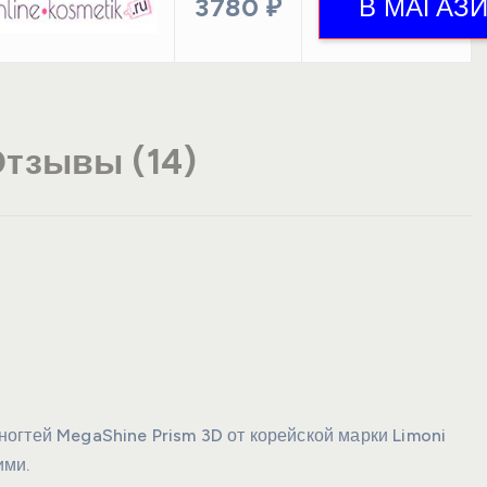
3780 ₽
тзывы (14)
огтей MegaShine Prism 3D от корейской марки Limoni
ими.