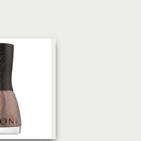
УХОД ЗА КОЖЕЙ
DoveКрем-мыло Кокосовое
молоко и лепестки жасмина Pu
Panpering Coconut Milk (Лучш
цена)