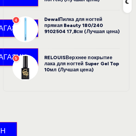
DewalПилка для ногтей
4
прямая Beauty 180/240
9102504 17,8см (Лучшая цена)
RELOUISВерхнее покрытие
5
лака для ногтей Super Gel Top
10мл (Лучшая цена)