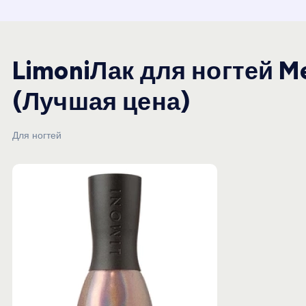
и
ю
LimoniЛак для ногтей M
(Лучшая цена)
Для ногтей