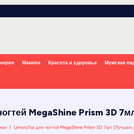
мерия
Макияж
Красота и здоровье
Мужская п
ногтей MegaShine Prism 3D 7м
ная
LimoniЛак для ногтей MegaShine Prism 3D 7мл (Лучшая 