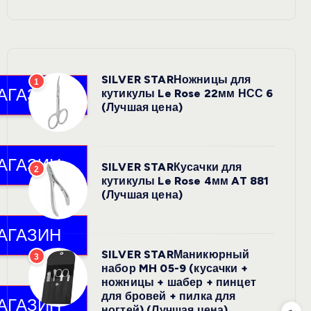
SILVER STARНожницы для
1
кутикулы Le Rose 22мм НСС 6
(Лучшая цена)
SILVER STARКусачки для
2
кутикулы Le Rose 4мм AT 881
(Лучшая цена)
SILVER STARМаникюрный
3
набор MH 05-9 (кусачки +
ножницы + шабер + пинцет
для бровей + пилка для
ногтей) (Лучшая цена)