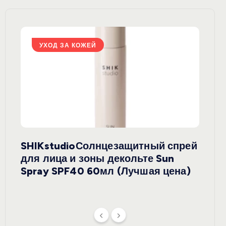
УХОД ЗА КОЖЕЙ
У
SHIKstudioСолнцезащитный спрей
Derm
rely
для лица и зоны декольте Sun
крем
ая
Spray SPF40 60мл (Лучшая цена)
зеле
SPF5