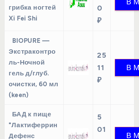
грибка ногтей
0
Xi Fei Shi
₽
BIOPURE —
Экстраконтро
25
ль-Ночной
11
гель д/глуб.
₽
очистки, 60 мл
(keen)
БАД к пище
5
"Лактиферрин
01
Дефенс