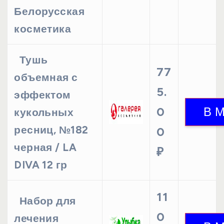
Белорусская
косметика
Тушь
77
объемная с
5.
эффектом
0
кукольных
ресниц, №182
0
черная / LA
₽
DIVA 12 гр
11
Набор для
0
лечения