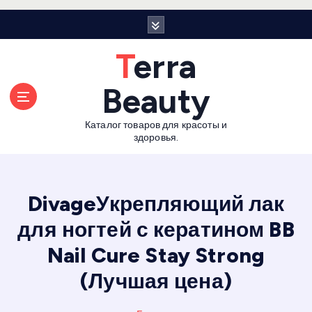
П
е
р
Terra
е
й
Beauty
т
и
Каталог товаров для красоты и
к
здоровья.
с
о
д
е
DivageУкрепляющий лак
р
для ногтей с кератином BB
ж
а
Nail Cure Stay Strong
н
и
(Лучшая цена)
ю