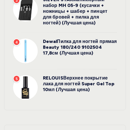
3
набор MH 05-9 (кусачки +
ножницы + шабер + пинцет
для бровей + пилка для
ногтей) (Лучшая цена)
DewalПилка для ногтей прямая
4
Beauty 180/240 9102504
17,8см (Лучшая цена)
RELOUISВерхнее покрытие
5
лака для ногтей Super Gel Top
10мл (Лучшая цена)
УХОД ЗА
КОЖЕЙ
SHIKstudio