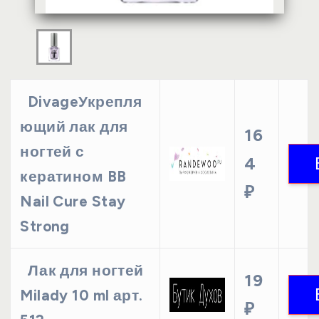
DivageУкрепля
ющий лак для
16
ногтей с
4
кератином BB
₽
Nail Cure Stay
Strong
Лак для ногтей
19
Milady 10 ml арт.
₽