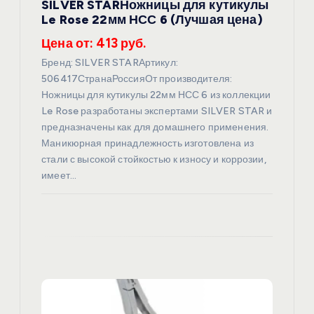
п
SILVER STARНожницы для кутикулы
Le Rose 22мм НСС 6 (Лучшая цена)
и
Цена от: 413 руб.
с
Бренд: SILVER STARАртикул:
506417СтранаРоссияОт производителя:
я
Ножницы для кутикулы 22мм НСС 6 из коллекции
Le Rose разработаны экспертами SILVER STAR и
м
предназначены как для домашнего применения.
Маникюрная принадлежность изготовлена из
стали с высокой стойкостью к износу и коррозии,
имеет…