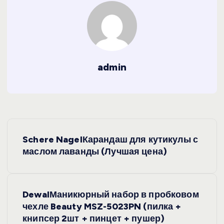
admin
Н
Schere NagelКарандаш для кутикулы с
а
маслом лаванды (Лучшая цена)
в
DewalМаникюрный набор в пробковом
и
чехле Beauty MSZ-5023PN (пилка +
книпсер 2шт + пинцет + пушер)