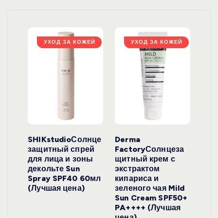
ЖЕЙ
УХОД ЗА КОЖЕЙ
УХОД ЗА КОЖЕЙ
ло
SHIKstudioСолнце
Derma
Ara
локо
защитный спрей
FactoryСолнцеза
ног
для лица и зоны
щитный крем с
пуд
y
декольте Sun
экстрактом
Prof
onut
Spray SPF40 60мл
кипариса и
Cre
ена)
(Лучшая цена)
зеленого чая Mild
(Лу
Sun Cream SPF50+
PA++++ (Лучшая
цена)