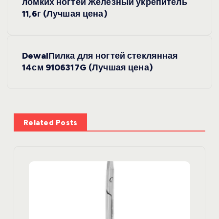
а
ломких ногтей Железный укрепитель
11,6г (Лучшая цена)
в
и
DewalПилка для ногтей стеклянная
14см 9106317G (Лучшая цена)
г
а
ц
Related Posts
и
я
п