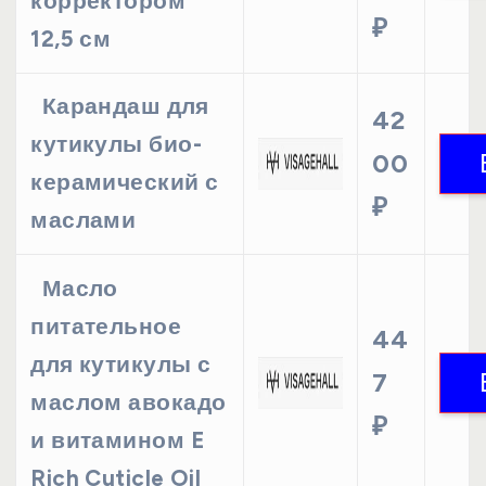
корректором
₽
12,5 см
Карандаш для
42
кутикулы био-
00
керамический с
₽
маслами
Масло
питательное
44
для кутикулы с
7
маслом авокадо
₽
и витамином E
Rich Cuticle Oil