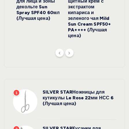
для лица и зоны
щитный крем с
пуд
y
декольте Sun
экстрактом
Prof
onut
Spray SPF40 60мл
кипариса и
Cre
ена)
(Лучшая цена)
зеленого чая Mild
(Лу
Sun Cream SPF50+
PA++++ (Лучшая
цена)
SILVER STARНожницы для
1
кутикулы Le Rose 22мм НСС 6
(Лучшая цена)
SILVER STARКусачки для