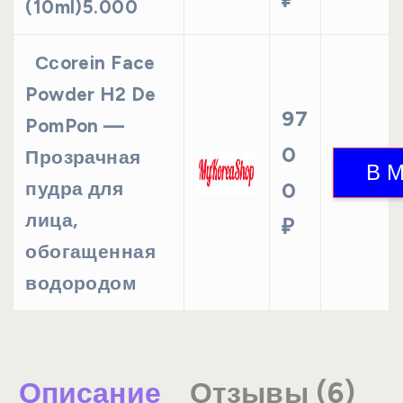
(10ml)5.000
Ссorein Face
Powder H2 De
97
PomPon —
0
Прозрачная
пудра для
0
лица,
₽
обогащенная
водородом
Описание
Отзывы (6)