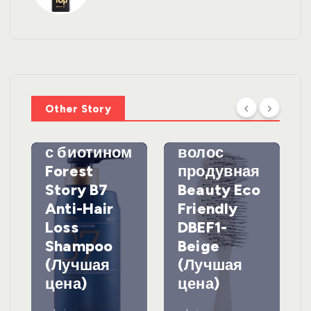
УХОД ЗА
ВОЛОСАМИ
WelcosШа
мпунь для
УХОД ЗА
ВОЛОСАМИ
волос
Other Story
против
DewalЩетк
выпадения
а для
с биотином
волос
Forest
продувная
Story B7
Beauty Eco
Anti-Hair
Friendly
Loss
DBEF1-
Shampoo
Beige
(Лучшая
(Лучшая
цена)
цена)