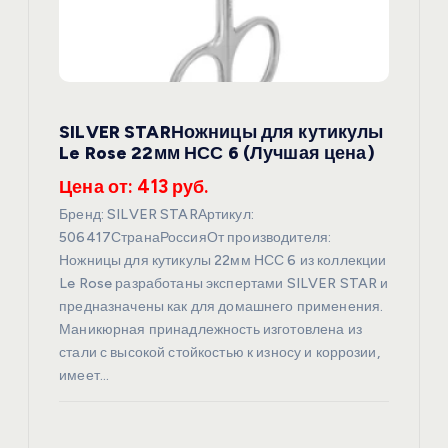
о
з
а
SILVER STARНожницы для кутикулы
п
Le Rose 22мм НСС 6 (Лучшая цена)
и
Цена от: 413 руб.
Бренд: SILVER STARАртикул:
с
506417СтранаРоссияОт производителя:
Ножницы для кутикулы 22мм НСС 6 из коллекции
я
Le Rose разработаны экспертами SILVER STAR и
предназначены как для домашнего применения.
Маникюрная принадлежность изготовлена из
м
стали с высокой стойкостью к износу и коррозии,
имеет…