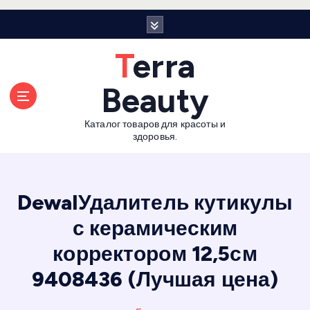
П
е
р
Terra
е
й
Beauty
т
и
Каталог товаров для красоты и
к
здоровья.
с
о
д
е
DewalУдалитель кутикулы
р
с керамическим
ж
а
корректором 12,5см
н
и
9408436 (Лучшая цена)
ю