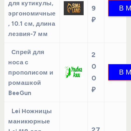
для кутикулы,
9
эргономичные
₽
, 10.1 см, длина
лезвия-7 мм
Спрей для
2
носа с
0
прополисом и
0
ромашкой
₽
BeeGun
Lei Ножницы
маникюрные
27