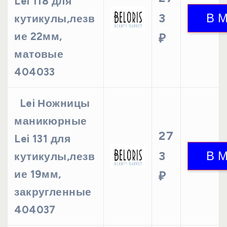
Lei 118 для
3
кутикулы,лезв
ие 22мм,
₽
матовые
404033
Lei Ножницы
маникюрные
27
Lei 131 для
3
кутикулы,лезв
ие 19мм,
₽
закругленные
404037