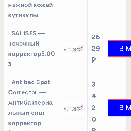
нежной кожей
кутикулы
SALISES —
26
Точечный
29
корректор5.00
₽
3
Antibac Spot
3
Corrector —
4
Антибактериа
2
льный спот-
0
корректор
₽